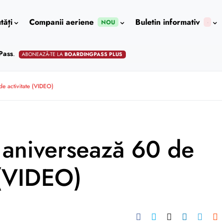
tăți
Companii aeriene
Buletin informativ
NOU
Pass
.
ABONEAZĂ-TE LA
BOARDINGPASS PLUS
de activitate (VIDEO)
s aniversează 60 de
 (VIDEO)