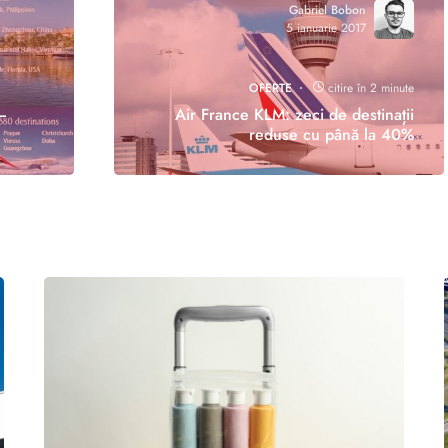
Gabriel Bobon
5 ianuarie 2017
OFERTE
citire în 2 minute
–
Air France KLM: zeci de destinații
reduse cu până la 40%