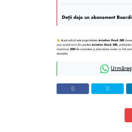
Deții deja un abonament Boardi
Acest articol este proprietatea
Aviation Geek SRL
(www.b
unui acord scris din partea
Aviation Geek SRL
, preluarea 
maximum
200
de caractere și precizarea sursei cu link acti
daunelor.
Urmăreș