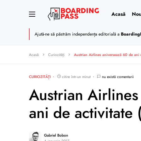
Acasă
Nou
Ajută-ne să păstrăm independența editorială a
Boarding
Acasă
Curiozități
Austrian Airlines aniversează 60 de ani 
CURIOZITĂȚI
citire într-un minut
nu există comentarii
Austrian Airline
ani de activitate
Gabriel Bobon