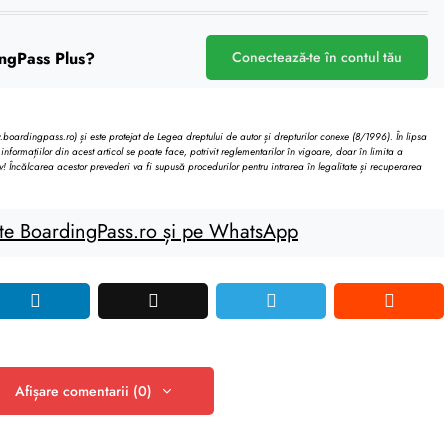
ngPass Plus?
Conectează-te în contul tău
oardingpass.ro) și este protejat de Legea dreptului de autor și drepturilor conexe (8/1996). În lipsa
informațiilor din acest articol se poate face, potrivit reglementarilor în vigoare, doar în limita a
v! Încălcarea acestor prevederi va fi supusă procedurilor pentru intrarea în legalitate și recuperarea
te BoardingPass.ro și pe WhatsApp
Afișare comentarii (0)