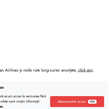
an Airlines și noile rute lung-curier anunțate,
click aici
.
us
eră acum acces la versiunea fără
icolele care conțin informații
Abonează-te acum
NOU
ss
.