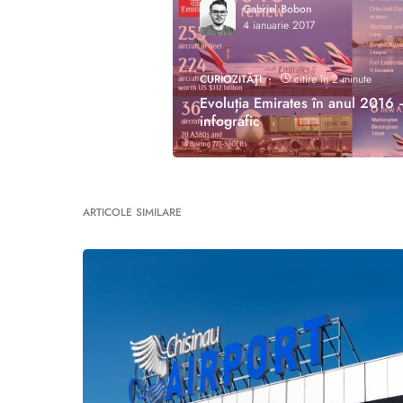
Gabriel Bobon
4 ianuarie 2017
CURIOZITĂȚI
citire în 2 minute
Evoluția Emirates în anul 2016 
infografic
ARTICOLE SIMILARE