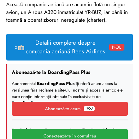
Această companie aeriană are acum în flotă un singur
avion, un Airbus A320 înmatriculat YR-BUZ, iar până în
toamnă a operat zboruri neregulate (charter).
Detalii complete despre
»
NOU
compania aeriană Bees Airlines
Abonează-te la BoardingPass Plus
Abonamentul
BoardingPass Plus
îți oferă acum acces la
versiunea fără reclame a site-ului nostru și acces la articolele
care conțin informații obținute în exclusivitate de
BoardingPass
.
Abonează-te acum
NOU
Deții deja un abonament BoardingPass Plus?
Conectează-te în contul tău