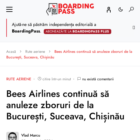
Ajută-ne să păstrăm independența editorială a
BoardingPass
.
ABONEAZĂ-TE LA
BOARDINGPASS PLUS
Acasă
Rute aeriene
Bees Airlines continuă să anuleze zboruri de la
București, Suceava, Chișinău
RUTE AERIENE
citire într-un minut
nu există comentarii
Bees Airlines continuă să
anuleze zboruri de la
București, Suceava, Chișinău
Vlad Marcu