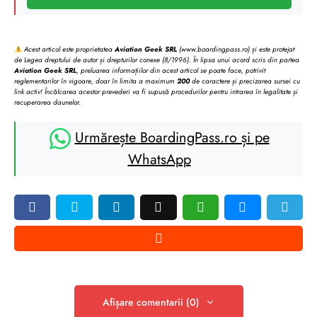
Acest articol este proprietatea
Aviation Geek SRL
(www.boardingpass.ro) și este protejat
de Legea dreptului de autor și drepturilor conexe (8/1996). În lipsa unui acord scris din partea
Aviation Geek SRL
, preluarea informațiilor din acest articol se poate face, potrivit
reglementarilor în vigoare, doar în limita a maximum
200
de caractere și precizarea sursei cu
link activ! Încălcarea acestor prevederi va fi supusă procedurilor pentru intrarea în legalitate și
recuperarea daunelor.
Urmărește BoardingPass.ro și pe
WhatsApp
Afișare comentarii (0)