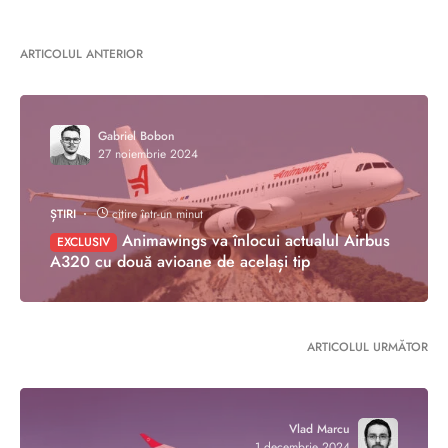
ARTICOLUL ANTERIOR
Gabriel Bobon
27 noiembrie 2024
ȘTIRI
citire într-un minut
Animawings va înlocui actualul Airbus
EXCLUSIV
A320 cu două avioane de același tip
ARTICOLUL URMĂTOR
Vlad Marcu
1 decembrie 2024