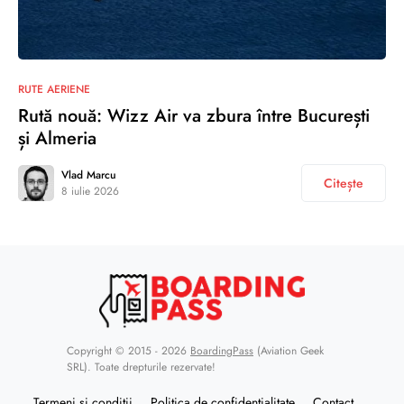
RUTE AERIENE
Rută nouă: Wizz Air va zbura între București
și Almeria
Vlad Marcu
Citește
8 iulie 2026
Copyright © 2015 - 2026
BoardingPass
(Aviation Geek
SRL). Toate drepturile rezervate!
Termeni și condiții
Politica de confidențialitate
Contact