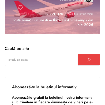
RUTE AERIENE
citire într-un minut
Rută nouă: București – Ibiza cu Animawings din
iunie 2025
Caută pe site
Abonează-te la buletinul informativ
Abonează-te gratuit la buletinul nostru informativ
și îți trimitem în fiecare dimineață de vineri pe e-