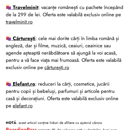
Travelminit
: vacanțe românești cu pachete începând
de la 299 de lei. Oferta este valabilă exclusiv online pe
travelminit.ro
Cărturești
: cele mai dorite cărți în limba română și
engleză, dar și filme, muzică, ceaiuri, ceainice sau
agende așteaptă nerăbdătoare să ajungă la voi acasă,
pentru a vă face viața mai frumoasă. Oferta este valabilă
exclusiv online pe
cărturești.ro
Elefant.ro
: reduceri la cărți, cosmetice, jucării
pentru copii și bebeluși, parfumuri și articole pentru
casă și decorațiuni. Oferta este valabilă exclusiv online
pe
elefant.ro
NOTĂ
: acest articol conține linkuri de afiliere cu ajutorul cărora
BoardingPass
primește 1% din valoarea netă a vânzărilor, bani care