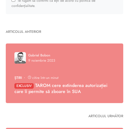
Te rugăm să confirmi că ești de acord cu politica de
confidențialitate.
ARTICOLUL ANTERIOR
Gabriel Bobon
9 noiembrie 2023
ȘTIRI
citire într-un minut
TAROM cere extinderea autorizației
EXCLUSIV
care îi permite să zboare în SUA
ARTICOLUL URMĂTOR