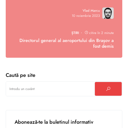
Vlad Marcu
10 noiembrie 2023
ȘTIRI
citire în 2 minute
Directorul general al aeroportului din Brașov a
fost demis
Caută pe site
Abonează-te la buletinul informativ