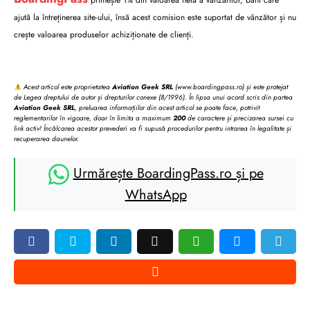
ajută la întreținerea site-ului, însă acest comision este suportat de vânzător și nu
crește valoarea produselor achiziționate de clienți.
Acest articol este proprietatea
Aviation Geek SRL
(www.boardingpass.ro) și este protejat
de Legea dreptului de autor și drepturilor conexe (8/1996). În lipsa unui acord scris din partea
Aviation Geek SRL
, preluarea informațiilor din acest articol se poate face, potrivit
reglementarilor în vigoare, doar în limita a maximum
200
de caractere și precizarea sursei cu
link activ! Încălcarea acestor prevederi va fi supusă procedurilor pentru intrarea în legalitate și
recuperarea daunelor.
Urmărește BoardingPass.ro și pe
WhatsApp