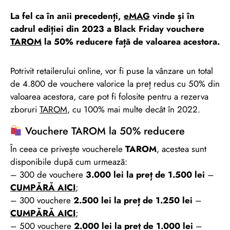
La fel ca în anii precedenți,
eMAG
vinde și în
cadrul ediției din 2023 a Black Friday vouchere
TAROM
la 50% reducere față de valoarea acestora.
Potrivit retailerului online, vor fi puse la vânzare un total
de 4.800 de vouchere valorice la preț redus cu 50% din
valoarea acestora, care pot fi folosite pentru a rezerva
zboruri
TAROM
, cu 100% mai multe decât în 2022.
Vouchere TAROM la 50% reducere
În ceea ce privește voucherele
TAROM
, acestea sunt
disponibile după cum urmează:
– 300 de vouchere
3.000 lei la preț de 1.500 lei
–
CUMPĂRĂ AICI
;
– 300 vouchere
2.500 lei la preț de 1.250 lei
–
CUMPĂRĂ AICI
;
– 500 vouchere
2.000 lei la preț de 1.000 lei
–