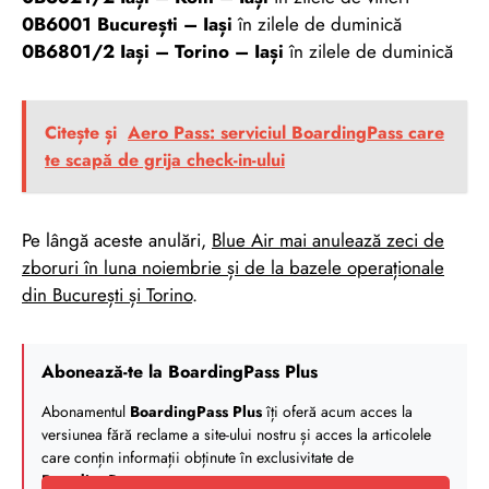
0B6001 București – Iași
în zilele de duminică
0B6801/2 Iași – Torino – Iași
în zilele de duminică
Citește și
Aero Pass: serviciul BoardingPass care
te scapă de grija check-in-ului
Pe lângă aceste anulări,
Blue Air mai anulează zeci de
zboruri în luna noiembrie și de la bazele operaționale
din București și Torino
.
Abonează-te la BoardingPass Plus
Abonamentul
BoardingPass Plus
îți oferă acum acces la
versiunea fără reclame a site-ului nostru și acces la articolele
care conțin informații obținute în exclusivitate de
BoardingPass
.