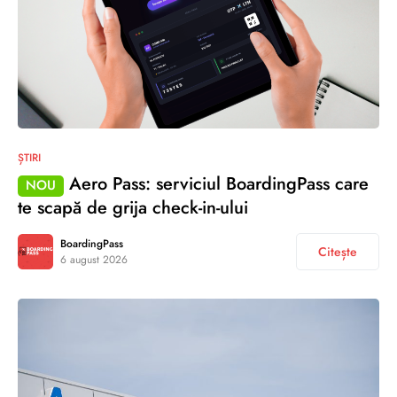
ȘTIRI
Aero Pass: serviciul BoardingPass care
NOU
te scapă de grija check-in-ului
BoardingPass
Citește
6 august 2026