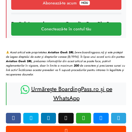
Abonează-te acum
NOU
Deții deja un abonament BoardingPass Plus?
Conectează-te în contul tău
Acest articol este proprietatea
Aviation Geek SRL
(www.boardingpass.ro) și este protejat
de Legea dreptului de autor și drepturilor conexe (8/1996). În lipsa unui acord scris din partea
Aviation Geek SRL
, preluarea informațiilor din acest articol se poate face, potrivit
reglementarilor în vigoare, doar în limita a maximum
200
de caractere și precizarea sursei cu
link activ! Încălcarea acestor prevederi va fi supusă procedurilor pentru intrarea în legalitate și
recuperarea daunelor.
Urmărește BoardingPass.ro și pe
WhatsApp