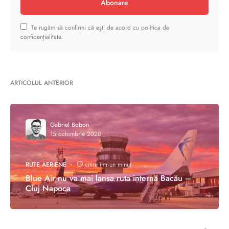
Abonare
Te rugăm să confirmi că ești de acord cu politica de
confidențialitate.
ARTICOLUL ANTERIOR
Gabriel Bobon
15 octombrie 2020
RUTE AERIENE
citire într-un minut
Blue Air nu va mai lansa ruta internă Bacău –
Cluj Napoca