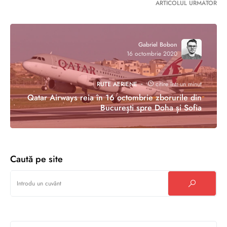
ARTICOLUL URMĂTOR
Gabriel Bobon
16 octombrie 2020
RUTE AERIENE
citire într-un minut
Qatar Airways reia în 16 octombrie zborurile din
București spre Doha și Sofia
Caută pe site