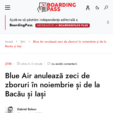
Ajută-ne să păstrăm independența editorială a
BoardingPass
.
ABONEAZĂ-TE LA
BOARDINGPASS PLUS
Acasă
Știri
Blue Air anulează zeci de zboruri în noiembrie și de la
Bacău și Iași
ȘTIRI
citire în 2 minute
nu există comentarii
Blue Air anulează zeci de
zboruri în noiembrie și de la
Bacău și Iași
Gabriel Bobon