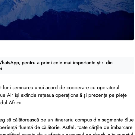
atsApp, pentru a primi cele mai importante știri din
ci
t luni semnarea unui acord de cooperare cu operatorul
lue Air își extinde rețeaua operațională și prezența pe piețe
ul Africii.
aleg să călătorească pe un itinerariu compus din segmente Blue
eriență fluentă de călătorie. Astfel, toate cărțile de îmbarcare
 nemaifiind nevoie de a efectua procesul de check-in în punctul