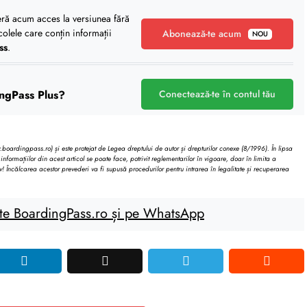
eră acum acces la versiunea fără
icolele care conțin informații
Abonează-te acum
NOU
ss
.
ngPass Plus?
Conectează-te în contul tău
oardingpass.ro) și este protejat de Legea dreptului de autor și drepturilor conexe (8/1996). În lipsa
informațiilor din acest articol se poate face, potrivit reglementarilor în vigoare, doar în limita a
v! Încălcarea acestor prevederi va fi supusă procedurilor pentru intrarea în legalitate și recuperarea
te BoardingPass.ro și pe WhatsApp