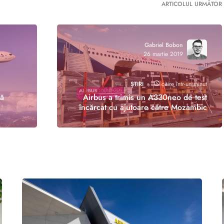
ARTICOLUL URMĂTOR
Gabriel Bobon
26 martie 2019
ȘTIRI
citire într-un minut
ză
Airbus a trimis un A330neo de test
încărcat cu ajutoare către Mozambic