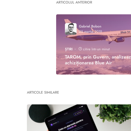
ARTICOLUL ANTERIOR
Gabriel Bobon
25 martie 2019
ȘTIRI
citire într-un minut
TAROM, prin Guvern, analizea
achiziționarea Blue Air
ARTICOLE SIMILARE