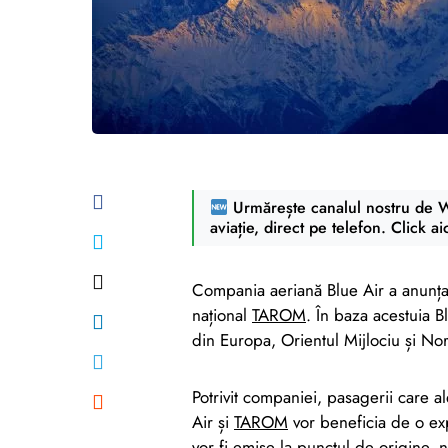
Urmărește canalul nostru de Wh
aviație, direct pe telefon. Click ai
Compania aeriană Blue Air a anunța
național
TAROM
. În baza acestuia B
din Europa, Orientul Mijlociu și Nord
Potrivit companiei, pasagerii care 
Air și
TAROM
vor beneficia de o exp
vor fi emise la punctul de origine,