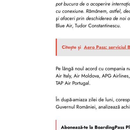
pot bucura de o acoperire internaţio
cu conexiune. Rămânem, astfel, dedic
şi afaceri prin deschiderea de noi o
Blue Air, Tudor Constantinescu.
Citește și
Aero Pass: serviciul 
Pe lângă noul acord cu compania națio
Air Italy, Air Moldova, APG Airlines
TAP Air Portugal.
În după-amiaza zilei de luni, coresp
Guvernul României, analizează achi
Abonează-te la BoardingPass Pl