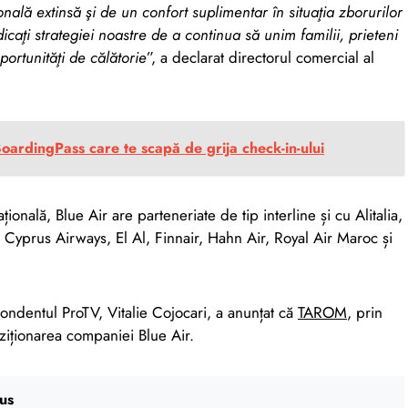
nală extinsă şi de un confort suplimentar în situaţia zborurilor
aţi strategiei noastre de a continua să unim familii, prieteni
portunităţi de călătorie
”, a declarat directorul comercial al
BoardingPass care te scapă de grija check-in-ului
nală, Blue Air are parteneriate de tip interline și cu Alitalia,
, Cyprus Airways, El Al, Finnair, Hahn Air, Royal Air Maroc și
ondentul ProTV, Vitalie Cojocari, a anunțat că
TAROM
, prin
ziționarea companiei Blue Air.
us