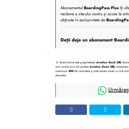
Abonamentul
BoardingPass Plus
îți of
reclame a site-ului nostru și acces la art
obținute în exclusivitate de
BoardingPa
Deții deja un abonament Boardi
Acest articol este proprietatea
Aviation Geek SRL
(www.b
unui acord scris din partea
Aviation Geek SRL
, preluarea 
maximum
200
de caractere și precizarea sursei cu link acti
daunelor.
Urmăreș