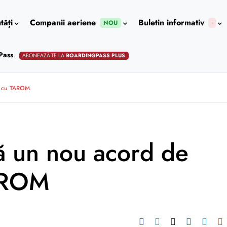
tăți
Companii aeriene
Buletin informativ
NOU
Pass
.
ABONEAZĂ-TE LA
BOARDINGPASS PLUS
e cu TAROM
ă un nou acord de
AROM