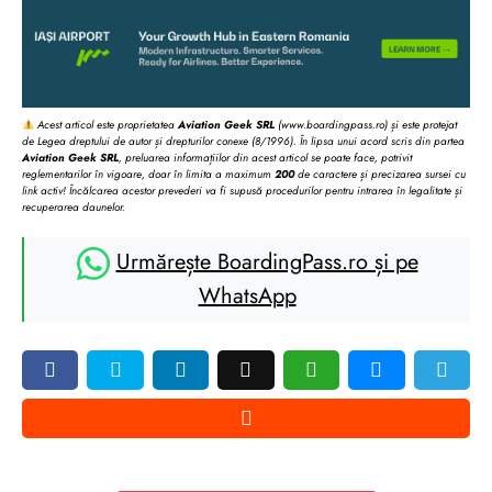
Acest articol este proprietatea
Aviation Geek SRL
(www.boardingpass.ro) și este protejat
de Legea dreptului de autor și drepturilor conexe (8/1996). În lipsa unui acord scris din partea
Aviation Geek SRL
, preluarea informațiilor din acest articol se poate face, potrivit
reglementarilor în vigoare, doar în limita a maximum
200
de caractere și precizarea sursei cu
link activ! Încălcarea acestor prevederi va fi supusă procedurilor pentru intrarea în legalitate și
recuperarea daunelor.
Urmărește BoardingPass.ro și pe
WhatsApp