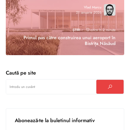
Vlad Marcu
21 ianuarie 2026
ȘTIRI
citire în 2 minute
Primul pas către construirea unui aeroport în
Bistrița Năsăud
Caută pe site
Abonează-te la buletinul informativ