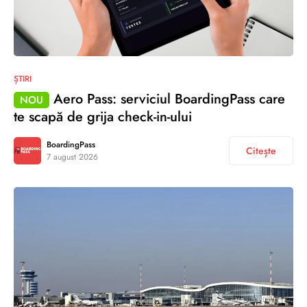
ȘTIRI
Aero Pass: serviciul BoardingPass care
NOU
te scapă de grija check-in-ului
BoardingPass
Citește
7 august 2026