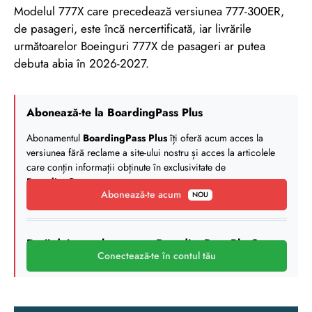
Modelul 777X care precedează versiunea 777-300ER,
de pasageri, este încă nercertificată, iar livrările
următoarelor Boeinguri 777X de pasageri ar putea
debuta abia în 2026-2027.
Abonează-te la BoardingPass Plus
Abonamentul
BoardingPass Plus
îți oferă acum acces la
versiunea fără reclame a site-ului nostru și acces la articolele
care conțin informații obținute în exclusivitate de
BoardingPass
.
Abonează-te acum
NOU
Deții deja un abonament BoardingPass Plus?
Conectează-te în contul tău