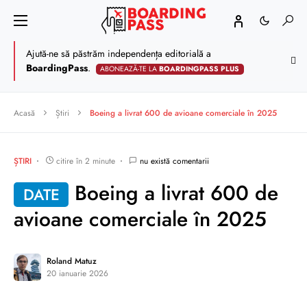
Ajută-ne să păstrăm independența editorială a
BoardingPass
.
ABONEAZĂ-TE LA
BOARDINGPASS PLUS
Acasă
Știri
Boeing a livrat 600 de avioane comerciale în 2025
ȘTIRI
citire în 2 minute
nu există comentarii
Boeing a livrat 600 de
DATE
avioane comerciale în 2025
Roland Matuz
20 ianuarie 2026