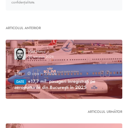
confidențialitate.
ARTICOLUL ANTERIOR
Vlad Marcu
20 ianuarie 2026
ȘTIRI
citire în 2 minute
+17,7 mil. pasageri înregistrați pe
DATE
aeroporturile din București în 2025
ARTICOLUL URMĂTOR