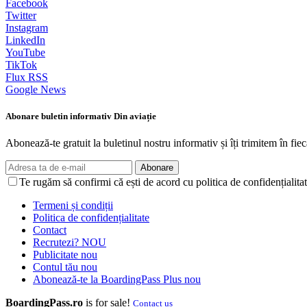
Facebook
Twitter
Instagram
LinkedIn
YouTube
TikTok
Flux RSS
Google News
Abonare buletin informativ Din aviație
Abonează-te gratuit la buletinul nostru informativ și îți trimitem în fiec
Abonare
Te rugăm să confirmi că ești de acord cu politica de confidențialitat
Termeni și condiții
Politica de confidențialitate
Contact
Recrutezi?
NOU
Publicitate
nou
Contul tău
nou
Abonează-te la BoardingPass Plus
nou
BoardingPass.ro
is for sale!
Contact us