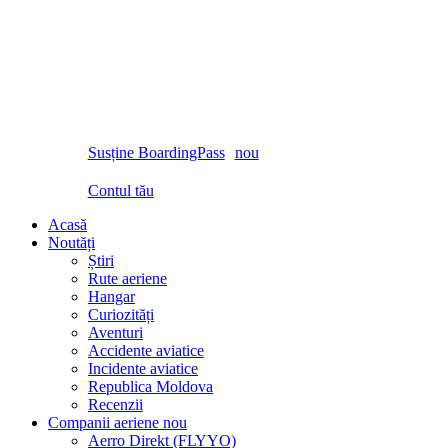
Susține BoardingPass
nou
Contul tău
Acasă
Noutăți
Știri
Rute aeriene
Hangar
Curiozități
Aventuri
Accidente aviatice
Incidente aviatice
Republica Moldova
Recenzii
Companii aeriene
nou
Aerro Direkt (FLYYO)