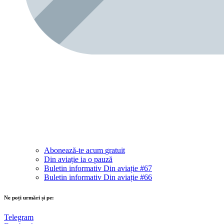
Abonează-te acum
gratuit
Din aviație ia o pauză
Buletin informativ Din aviație #67
Buletin informativ Din aviație #66
Ne poți urmări și pe:
Telegram