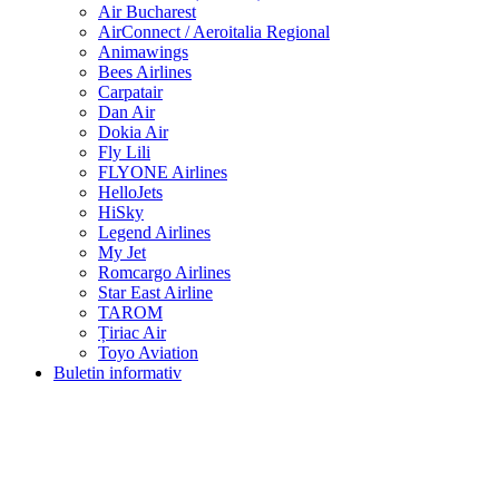
Air Bucharest
AirConnect / Aeroitalia Regional
Animawings
Bees Airlines
Carpatair
Dan Air
Dokia Air
Fly Lili
FLYONE Airlines
HelloJets
HiSky
Legend Airlines
My Jet
Romcargo Airlines
Star East Airline
TAROM
Țiriac Air
Toyo Aviation
Buletin informativ