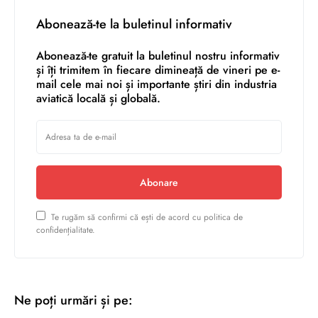
Abonează-te la buletinul informativ
Abonează-te gratuit la buletinul nostru informativ
și îți trimitem în fiecare dimineață de vineri pe e-
mail cele mai noi și importante știri din industria
aviatică locală și globală.
Abonare
Te rugăm să confirmi că ești de acord cu politica de
confidențialitate.
Ne poți urmări și pe: