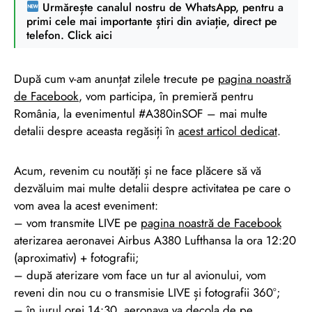
Urmărește canalul nostru de WhatsApp, pentru a
primi cele mai importante știri din aviație, direct pe
telefon. Click aici
După cum v-am anunțat zilele trecute pe
pagina noastră
de Facebook
, vom participa, în premieră pentru
România, la evenimentul #A380inSOF – mai multe
detalii despre aceasta regăsiți în
acest articol dedicat
.
Acum, revenim cu noutăți și ne face plăcere să vă
dezvăluim mai multe detalii despre activitatea pe care o
vom avea la acest eveniment:
– vom transmite LIVE pe
pagina noastră de Facebook
aterizarea aeronavei Airbus A380 Lufthansa la ora 12:20
(aproximativ) + fotografii;
– după aterizare vom face un tur al avionului, vom
reveni din nou cu o transmisie LIVE și fotografii 360°;
– în jurul orei 14:30, aeronava va decola de pe