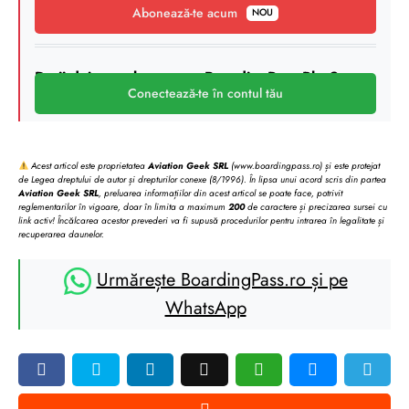
Abonează-te acum
NOU
Deții deja un abonament BoardingPass Plus?
Conectează-te în contul tău
Acest articol este proprietatea
Aviation Geek SRL
(www.boardingpass.ro) și este protejat
de Legea dreptului de autor și drepturilor conexe (8/1996). În lipsa unui acord scris din partea
Aviation Geek SRL
, preluarea informațiilor din acest articol se poate face, potrivit
reglementarilor în vigoare, doar în limita a maximum
200
de caractere și precizarea sursei cu
link activ! Încălcarea acestor prevederi va fi supusă procedurilor pentru intrarea în legalitate și
recuperarea daunelor.
Urmărește BoardingPass.ro și pe
WhatsApp