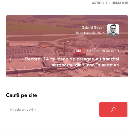
ARTICOLUL URMĂTOR
Gabriel Bobon
16 octombrie 2016
ȘTIRI
citire într-un minut
Record: 14 milioane de pasageri au tranzitat
aeroportul din Luton în acest an
Caută pe site