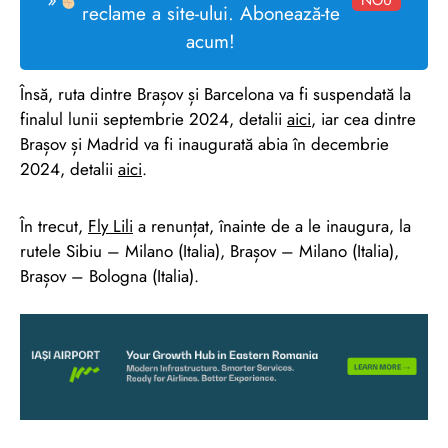
reclame a site-ului. Abonează-te
acum!
Însă, ruta dintre Brașov și Barcelona va fi suspendată la
finalul lunii septembrie 2024, detalii
aici
, iar cea dintre
Brașov și Madrid va fi inaugurată abia în decembrie
2024, detalii
aici
.
În trecut,
Fly Lili
a renunțat, înainte de a le inaugura, la
rutele Sibiu – Milano (Italia), Brașov – Milano (Italia),
Brașov – Bologna (Italia).