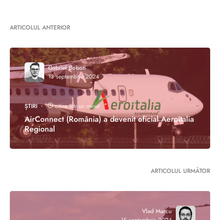
ARTICOLUL ANTERIOR
Gabriel Bobon
13 septembrie 2024
ȘTIRI
citire într-un minut
AirConnect (România) a devenit oficial Aeroitalia
Regional
ARTICOLUL URMĂTOR
Vlad Marcu
15 septembrie 2024