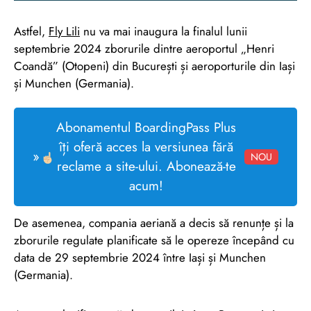
Astfel,
Fly Lili
nu va mai inaugura la finalul lunii
septembrie 2024 zborurile dintre aeroportul „Henri
Coandă” (Otopeni) din București și aeroporturile din Iași
și Munchen (Germania).
Abonamentul BoardingPass Plus
îți oferă acces la versiunea fără
»
NOU
reclame a site-ului. Abonează-te
acum!
De asemenea, compania aeriană a decis să renunțe și la
zborurile regulate planificate să le opereze începând cu
data de 29 septembrie 2024 între Iași și Munchen
(Germania).