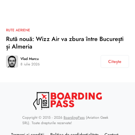
RUTE AERIENE
Rută nouă: Wizz Air va zbura între București
și Almeria
Vlad Marcu
Citește
8 iulie 2026
Copyright © 2015 - 2026
BoardingPass
(Aviation Geek
SRL). Toate drepturile rezervate!
Termeni și condiții
Politica de confidențialitate
Contact