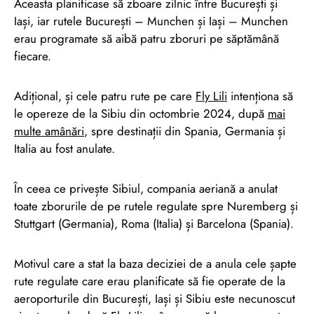
Aceasta planificase să zboare zilnic între București și
Iași, iar rutele București – Munchen și Iași – Munchen
erau programate să aibă patru zboruri pe săptămână
fiecare.
Adițional, și cele patru rute pe care
Fly Lili
intenționa să
le opereze de la Sibiu din octombrie 2024, după
mai
multe amânări
, spre destinații din Spania, Germania și
Italia au fost anulate.
În ceea ce privește Sibiul, compania aeriană a anulat
toate zborurile de pe rutele regulate spre Nuremberg și
Stuttgart (Germania), Roma (Italia) și Barcelona (Spania).
Motivul care a stat la baza deciziei de a anula cele șapte
rute regulate care erau planificate să fie operate de la
aeroporturile din București, Iași și Sibiu este necunoscut