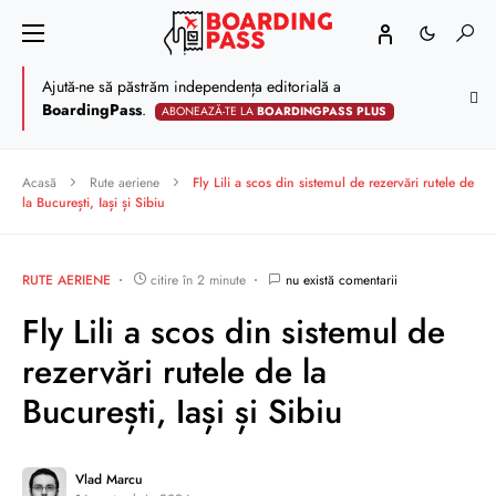
Ajută-ne să păstrăm independența editorială a
BoardingPass
.
ABONEAZĂ-TE LA
BOARDINGPASS PLUS
Acasă
Rute aeriene
Fly Lili a scos din sistemul de rezervări rutele de
la București, Iași și Sibiu
RUTE AERIENE
citire în 2 minute
nu există comentarii
Fly Lili a scos din sistemul de
rezervări rutele de la
București, Iași și Sibiu
Vlad Marcu