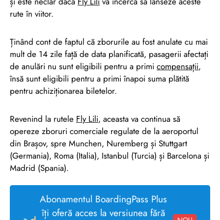
și este neclar dacă
Fly Lili
va încerca să lanseze aceste
rute în viitor.
Ținând cont de faptul că zborurile au fost anulate cu mai
mult de 14 zile față de data planificată, pasagerii afectați
de anulări nu sunt eligibili pentru a primi
compensații
,
însă sunt eligibili pentru a primi înapoi suma plătită
pentru achiziționarea biletelor.
Revenind la rutele
Fly Lili
, aceasta va continua să
opereze zboruri comerciale regulate de la aeroportul
din Brașov, spre Munchen, Nuremberg și Stuttgart
(Germania), Roma (Italia), Istanbul (Turcia) și Barcelona și
Madrid (Spania).
Abonamentul BoardingPass Plus
îți oferă acces la versiunea fără
»
NOU