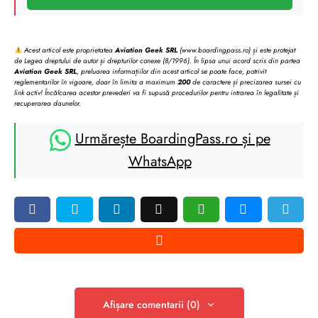
Acest articol este proprietatea
Aviation Geek SRL
(www.boardingpass.ro) și este protejat
de Legea dreptului de autor și drepturilor conexe (8/1996). În lipsa unui acord scris din partea
Aviation Geek SRL
, preluarea informațiilor din acest articol se poate face, potrivit
reglementarilor în vigoare, doar în limita a maximum
200
de caractere și precizarea sursei cu
link activ! Încălcarea acestor prevederi va fi supusă procedurilor pentru intrarea în legalitate și
recuperarea daunelor.
Urmărește BoardingPass.ro și pe
WhatsApp
Afișare comentarii (0)