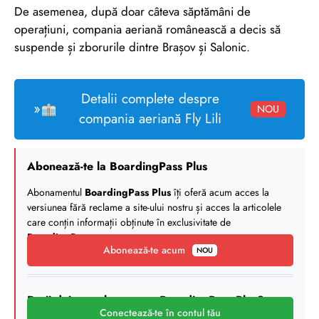
De asemenea, după doar câteva săptămâni de
operațiuni, compania aeriană românească a decis să
suspende și zborurile dintre Brașov și Salonic.
Detalii complete despre
»
NOU
compania aeriană Fly Lili
Abonează-te la BoardingPass Plus
Abonamentul
BoardingPass Plus
îți oferă acum acces la
versiunea fără reclame a site-ului nostru și acces la articolele
care conțin informații obținute în exclusivitate de
BoardingPass
.
Abonează-te acum
NOU
Deții deja un abonament BoardingPass Plus?
Conectează-te în contul tău