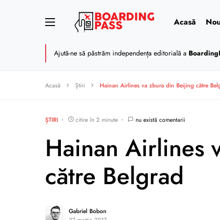
Acasă
Nou
Ajută-ne să păstrăm independența editorială a
Boarding
Acasă
Știri
Hainan Airlines va zbura din Beijing către Bel
ȘTIRI
citire în 2 minute
nu există comentarii
Hainan Airlines 
către Belgrad
Gabriel Bobon