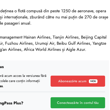
 deținea o flotă compusă din peste 1250 de aeronave, opera
și internaționale, zburând către nu mai puțin de 270 de orașe
de pasageri anual.
anagement Hainan Airlines, Tianjin Airlines, Beijing Capital
Air, Fuzhou Airlines, Urumqi Air, Beibu Gulf Airlines, Yangtze
g’an Airlines, Africa World Airlines și Aigle Azur.
us
eră acum acces la versiunea fără
icolele care conțin informații
Abonează-te acum
NOU
ss
.
ngPass Plus?
Conectează-te în contul tău