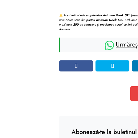
Acest articol este proprietatea
Aviation Geek SRL
(www.b
unui acord scris din partea
Aviation Geek SRL
, preluarea 
maximum
200
de caractere și precizarea sursei cu link acti
daunelor.
Urmăreș
Abonează-te la buletinul 