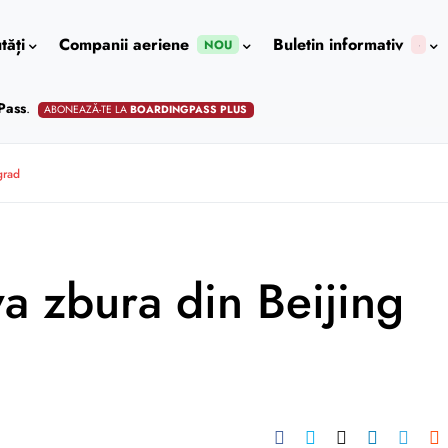
tăți
Companii aeriene
Buletin informativ
NOU
Pass
.
ABONEAZĂ-TE LA
BOARDINGPASS PLUS
grad
va zbura din Beijing