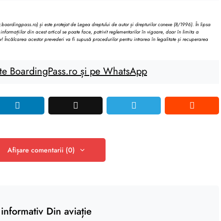
oardingpass.ro) și este protejat de Legea dreptului de autor și drepturilor conexe (8/1996). În lipsa
informațiilor din acest articol se poate face, potrivit reglementarilor în vigoare, doar în limita a
v! Încălcarea acestor prevederi va fi supusă procedurilor pentru intrarea în legalitate și recuperarea
te BoardingPass.ro și pe WhatsApp
Afișare comentarii (0)
informativ Din aviație