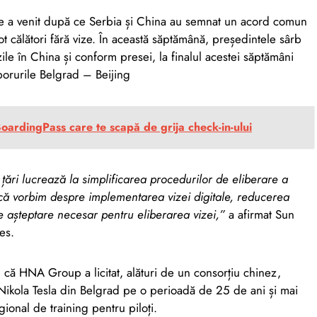
te a venit după ce Serbia și China au semnat un acord comun
ot călători fără vize. În această săptămână, președintele sârb
zile în China și conform presei, la finalul acestei săptămâni
borurile Belgrad – Beijing
BoardingPass care te scapă de grija check-in-ului
țări lucrează la simplificarea procedurilor de eliberare a
e că vorbim despre implementarea vizei digitale, reducerea
de așteptare necesar pentru eliberarea vizei,”
a afirmat Sun
es.
 că HNA Group a licitat, alături de un consorțiu chinez,
Nikola Tesla din Belgrad pe o perioadă de 25 de ani și mai
ional de training pentru piloți.