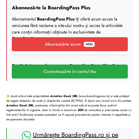
Abonează-te la BoardingPass Plus
Abonamentul
BoardingPass Plus
îți oferă acum acces la
versiunea fără reclame a site-ului nostru și acces la articolele
care conțin informații obținute în exclusivitate de
BoardingPass
.
Abonează-te acum
NOU
Deții deja un abonament BoardingPass Plus?
Conectează-te în contul tău
Acest articol este proprietatea
Aviation Geek SRL
(www.boardingpass.ro) și este protejat
de Legea dreptului de autor și drepturilor conexe (8/1996). În lipsa unui acord scris din partea
Aviation Geek SRL
, preluarea informațiilor din acest articol se poate face, potrivit
reglementarilor în vigoare, doar în limita a maximum
200
de caractere și precizarea sursei cu
link activ! Încălcarea acestor prevederi va fi supusă procedurilor pentru intrarea în legalitate și
recuperarea daunelor.
Urmărește BoardingPass.ro și pe