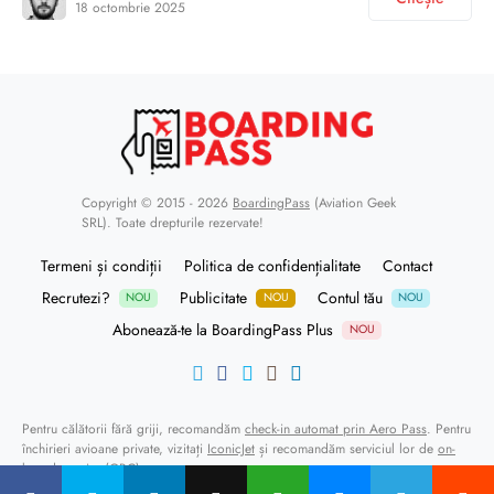
18 octombrie 2025
Copyright © 2015 - 2026
BoardingPass
(Aviation Geek
SRL). Toate drepturile rezervate!
Termeni și condiții
Politica de confidențialitate
Contact
Recrutezi?
Publicitate
Contul tău
NOU
NOU
NOU
Abonează-te la BoardingPass Plus
NOU
Pentru călătorii fără griji, recomandăm
check-in automat prin Aero Pass
. Pentru
închirieri avioane private, vizitați
IconicJet
și recomandăm serviciul lor de
on-
board courier (OBC)
.
Alpha Handling
oferă servicii de ground handling și FBO la Bucharest Băneasa