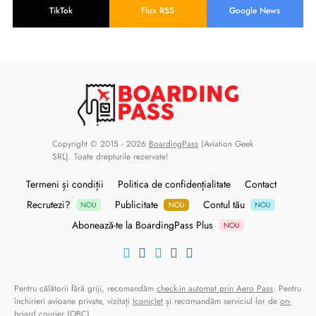
TikTok
Flux RSS
Google News
Copyright © 2015 - 2026
BoardingPass
(Aviation Geek
SRL). Toate drepturile rezervate!
Termeni și condiții
Politica de confidențialitate
Contact
Recrutezi?
Publicitate
Contul tău
NOU
NOU
NOU
Abonează-te la BoardingPass Plus
NOU
Pentru călătorii fără griji, recomandăm
check-in automat prin Aero Pass
. Pentru
închirieri avioane private, vizitați
IconicJet
și recomandăm serviciul lor de
on-
board courier (OBC)
.