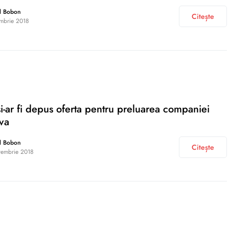
l Bobon
Citește
mbrie 2018
și-ar fi depus oferta pentru preluarea companiei
va
l Bobon
Citește
tembrie 2018