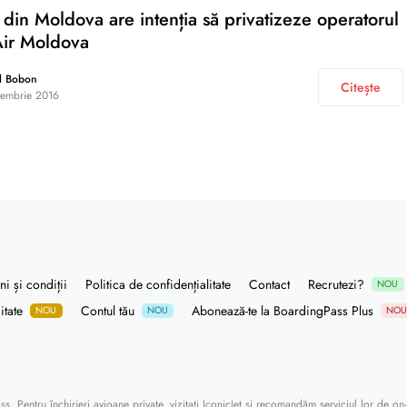
din Moldova are intenția să privatizeze operatorul
Air Moldova
l Bobon
Citește
embrie 2016
i și condiții
Politica de confidențialitate
Contact
Recrutezi?
NOU
itate
Contul tău
Abonează-te la BoardingPass Plus
NOU
NOU
NO
ass
. Pentru închirieri avioane private, vizitați
IconicJet
și recomandăm serviciul lor de
on