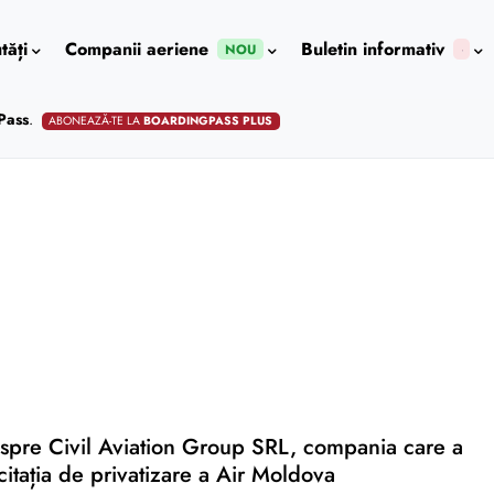
tăți
Companii aeriene
Buletin informativ
NOU
Pass
.
ABONEAZĂ-TE LA
BOARDINGPASS PLUS
espre Civil Aviation Group SRL, compania care a
icitația de privatizare a Air Moldova