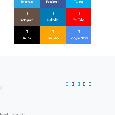
Telegram
Facebook
Twitter
Instagram
LinkedIn
YouTube
TikTok
Flux RSS
Google News
U
-board courier (OBC)
.