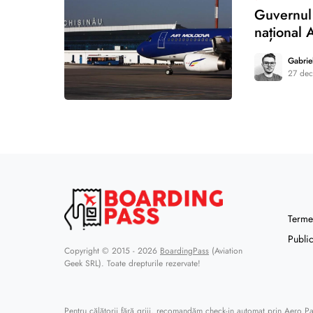
Guvernul 
național 
Gabrie
27 dec
0
Termen
Public
Copyright © 2015 - 2026
BoardingPass
(Aviation
Geek SRL). Toate drepturile rezervate!
Pentru călătorii fără griji, recomandăm
check-in automat prin Aero P