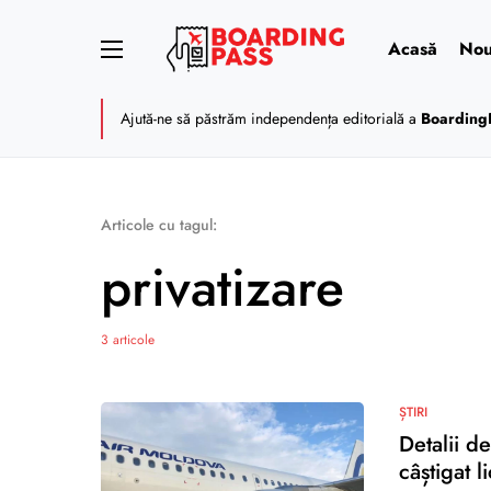
Acasă
Nou
Ajută-ne să păstrăm independența editorială a
Boarding
Articole cu tagul:
privatizare
3 articole
ȘTIRI
Detalii d
câștigat l