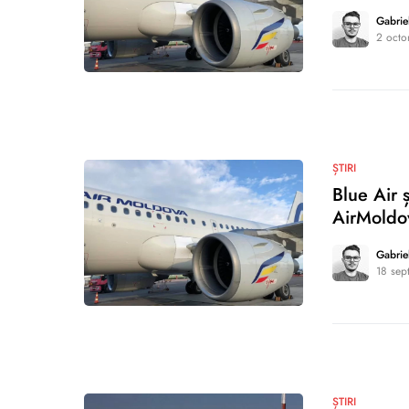
Gabrie
2 octo
0
ȘTIRI
Blue Air 
AirMoldo
Gabrie
18 sep
0
ȘTIRI