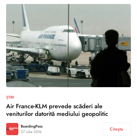
0
ȘTIRI
Air France-KLM prevede scăderi ale
veniturilor datorită mediului geopolitic
BoardingPass
Citește
27 iulie 2016