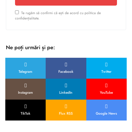
Te rugăm să confirmi că ești de acord cu politica de
confidențialitate.
Ne poți urmări și pe:
Telegram
Facebook
Twitter
Instagram
LinkedIn
YouTube
TikTok
Flux RSS
Google News