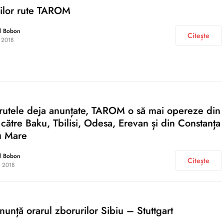
oilor rute TAROM
l Bobon
Citește
 2018
rutele deja anunțate, TAROM o să mai opereze din
 către Baku, Tbilisi, Odesa, Erevan și din Constanța
u Mare
l Bobon
Citește
 2018
nță orarul zborurilor Sibiu – Stuttgart