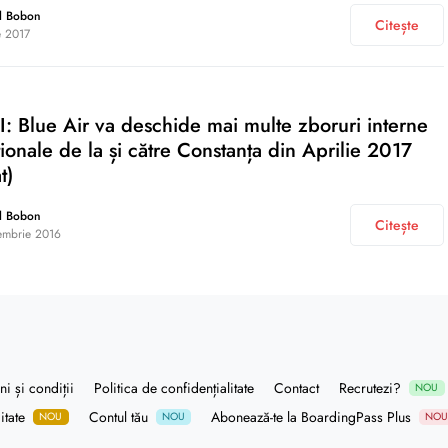
l Bobon
Citește
e 2017
 Blue Air va deschide mai multe zboruri interne
aționale de la și către Constanța din Aprilie 2017
t)
l Bobon
Citește
embrie 2016
i și condiții
Politica de confidențialitate
Contact
Recrutezi?
NOU
itate
Contul tău
Abonează-te la BoardingPass Plus
NOU
NOU
NO