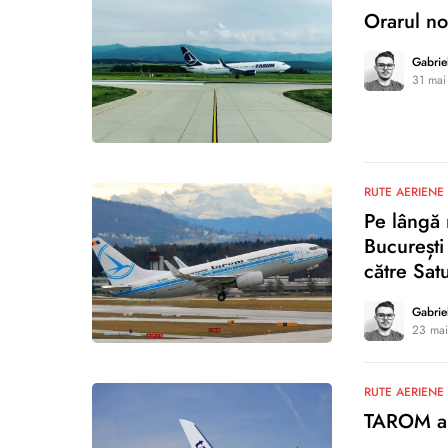
Orarul n
Gabrie
31 mai
0
RUTE AERIENE
Pe lângă 
București
către Sat
Gabrie
23 mai
1
RUTE AERIENE
TAROM anu