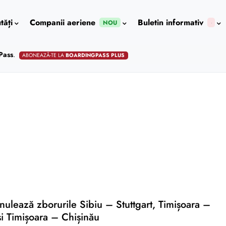
tăți
Companii aeriene
Buletin informativ
NOU
Pass
.
ABONEAZĂ-TE LA
BOARDINGPASS PLUS
lează zborurile Sibiu – Stuttgart, Timișoara –
 și Timișoara – Chișinău