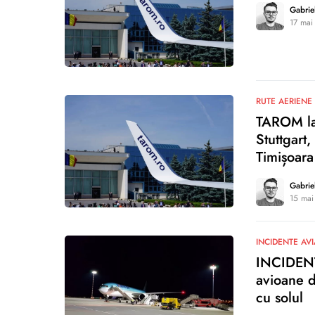
Gabrie
17 mai
0
RUTE AERIENE
TAROM lan
Stuttgart,
Timișoara
Gabrie
15 mai
1
INCIDENTE AVI
INCIDENT:
avioane d
cu solul