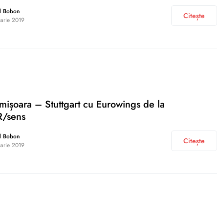
l Bobon
Citește
uarie 2019
imișoara – Stuttgart cu Eurowings de la
/sens
l Bobon
Citește
uarie 2019