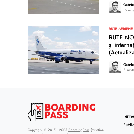
Gabrie
16 iuli
0
RUTE AERIENE
RUTE NOI:
și intern
(Actualiza
Gabrie
5 sept
1
Termen
Public
Copyright © 2015 - 2026
BoardingPass
(Aviation