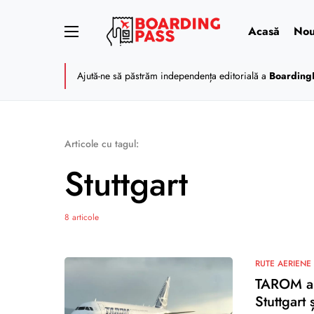
Acasă
Nou
Ajută-ne să păstrăm independența editorială a
Boarding
Articole cu tagul:
Stuttgart
8 articole
RUTE AERIENE
TAROM anu
Stuttgart