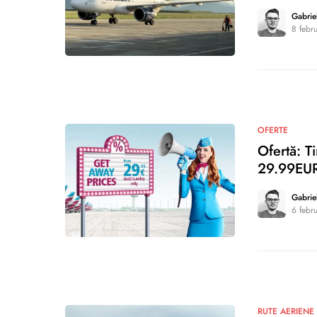
Gabrie
8 febr
0
OFERTE
Ofertă: T
29.99EUR
Gabrie
6 febr
0
RUTE AERIENE