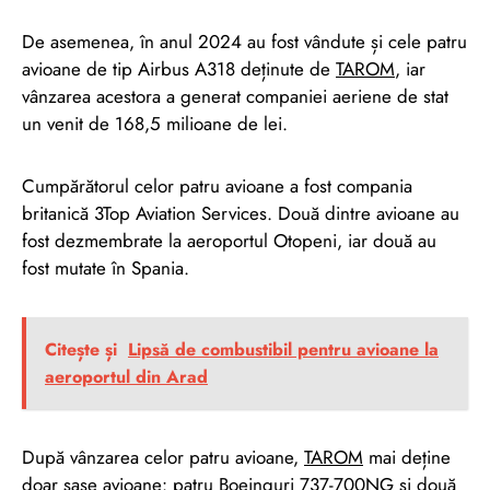
De asemenea, în anul 2024 au fost vândute și cele patru
avioane de tip Airbus A318 deținute de
TAROM
, iar
vânzarea acestora a generat companiei aeriene de stat
un venit de 168,5 milioane de lei.
Cumpărătorul celor patru avioane a fost compania
britanică 3Top Aviation Services. Două dintre avioane au
fost dezmembrate la aeroportul Otopeni, iar două au
fost mutate în Spania.
Citește și
Lipsă de combustibil pentru avioane la
aeroportul din Arad
După vânzarea celor patru avioane,
TAROM
mai deține
doar șase avioane: patru Boeinguri 737-700NG și două