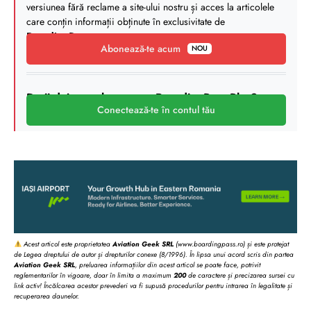
versiunea fără reclame a site-ului nostru și acces la articolele
care conțin informații obținute în exclusivitate de
BoardingPass
.
Abonează-te acum
NOU
Deții deja un abonament BoardingPass Plus?
Conectează-te în contul tău
Acest articol este proprietatea
Aviation Geek SRL
(www.boardingpass.ro) și este protejat
de Legea dreptului de autor și drepturilor conexe (8/1996). În lipsa unui acord scris din partea
Aviation Geek SRL
, preluarea informațiilor din acest articol se poate face, potrivit
reglementarilor în vigoare, doar în limita a maximum
200
de caractere și precizarea sursei cu
link activ! Încălcarea acestor prevederi va fi supusă procedurilor pentru intrarea în legalitate și
recuperarea daunelor.