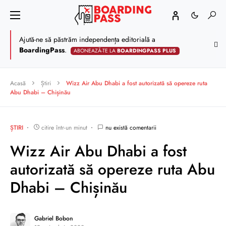
Ajută-ne să păstrăm independența editorială a
BoardingPass
.
ABONEAZĂ-TE LA
BOARDINGPASS PLUS
Acasă
Știri
Wizz Air Abu Dhabi a fost autorizată să opereze ruta
Abu Dhabi – Chișinău
ȘTIRI
citire într-un minut
nu există comentarii
Wizz Air Abu Dhabi a fost
autorizată să opereze ruta Abu
Dhabi – Chișinău
Gabriel Bobon