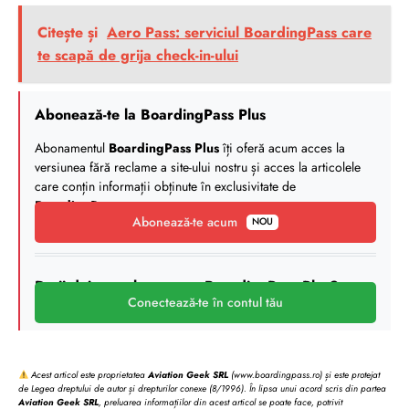
Citește și
Aero Pass: serviciul BoardingPass care
te scapă de grija check-in-ului
Abonează-te la BoardingPass Plus
Abonamentul
BoardingPass Plus
îți oferă acum acces la
versiunea fără reclame a site-ului nostru și acces la articolele
care conțin informații obținute în exclusivitate de
BoardingPass
.
Abonează-te acum
NOU
Deții deja un abonament BoardingPass Plus?
Conectează-te în contul tău
Acest articol este proprietatea
Aviation Geek SRL
(www.boardingpass.ro) și este protejat
de Legea dreptului de autor și drepturilor conexe (8/1996). În lipsa unui acord scris din partea
Aviation Geek SRL
, preluarea informațiilor din acest articol se poate face, potrivit