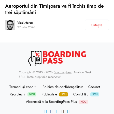
Aeroportul din Timișoara va fi închis timp de
trei săptămâni
Vlad Marcu
Citește
27 iulie 2026
Copyright © 2015 - 2026
BoardingPass
(Aviation Geek
SRL). Toate drepturile rezervate!
Termeni și condiții
Politica de confidențialitate
Contact
Recrutezi?
Publicitate
Contul tău
NOU
NOU
NOU
Abonează-te la BoardingPass Plus
NOU