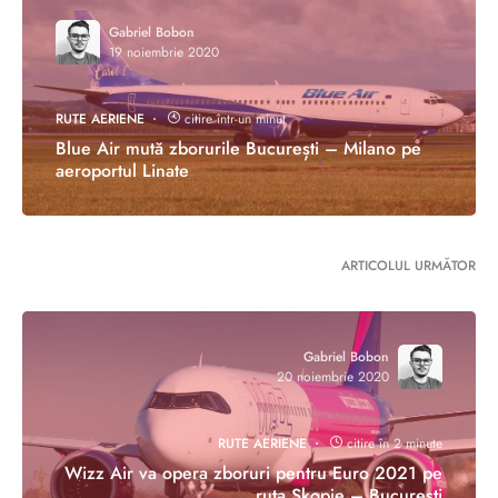
Gabriel Bobon
19 noiembrie 2020
RUTE AERIENE
citire într-un minut
Blue Air mută zborurile București – Milano pe
aeroportul Linate
ARTICOLUL URMĂTOR
Gabriel Bobon
20 noiembrie 2020
RUTE AERIENE
citire în 2 minute
Wizz Air va opera zboruri pentru Euro 2021 pe
ruta Skopje – București