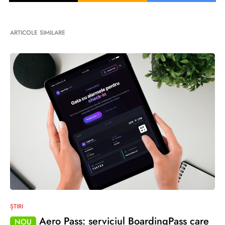
ARTICOLE SIMILARE
ȘTIRI
Aero Pass: serviciul BoardingPass care
NOU