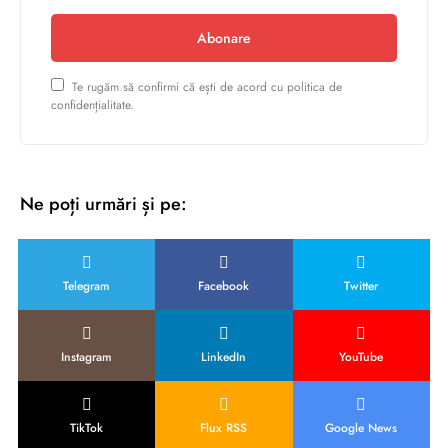
Abonare
Te rugăm să confirmi că ești de acord cu politica de
confidențialitate.
Ne poți urmări și pe:
Telegram
Facebook
Twitter
Instagram
LinkedIn
YouTube
TikTok
Flux RSS
Google News