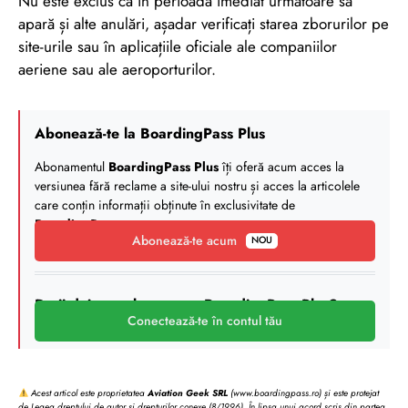
Nu este exclus ca în perioada imediat următoare să
apară și alte anulări, așadar verificați starea zborurilor pe
site-urile sau în aplicațiile oficiale ale companiilor
aeriene sau ale aeroporturilor.
Abonează-te la BoardingPass Plus
Abonamentul
BoardingPass Plus
îți oferă acum acces la
versiunea fără reclame a site-ului nostru și acces la articolele
care conțin informații obținute în exclusivitate de
BoardingPass
.
Abonează-te acum
NOU
Deții deja un abonament BoardingPass Plus?
Conectează-te în contul tău
Acest articol este proprietatea
Aviation Geek SRL
(www.boardingpass.ro) și este protejat
de Legea dreptului de autor și drepturilor conexe (8/1996). În lipsa unui acord scris din partea