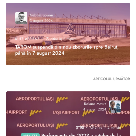
Gabriel Bobon
3 august 2024
RUTE AERIENE
citire în 2 minute
TAROM suspendă din nou zborurile spre Beirut,
până în 7 august 2024
ARTICOLUL URMĂTOR
Roland Matuz
4 august 2024
ȘTIRI
citire în 2 minute
Performanța din 2023 a rutelor de la