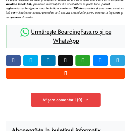
Aviation Geek SRL
, preluarea informațiilor din acest articol se poate face, potrivit
reglementarilor în vigoare, doar în limita a maximum
200
de caractere și precizarea sursei cu
link activ! Încălcarea acestor prevederi va fi supusă procedurilor pentru intrarea în legalitate și
recuperarea daunelor.
Urmărește BoardingPass.ro și pe
WhatsApp
Afișare comentarii (0)
Abonează-te la buletinul informativ