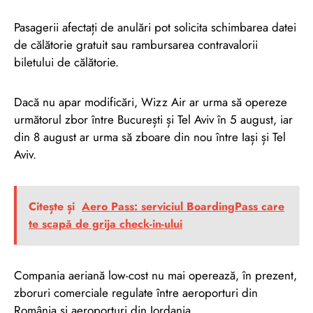
Pasagerii afectați de anulări pot solicita schimbarea datei
de călătorie gratuit sau rambursarea contravalorii
biletului de călătorie.
Dacă nu apar modificări, Wizz Air ar urma să opereze
următorul zbor între București și Tel Aviv în 5 august, iar
din 8 august ar urma să zboare din nou între Iași și Tel
Aviv.
Citește și
Aero Pass: serviciul BoardingPass care
te scapă de grija check-in-ului
Compania aeriană low-cost nu mai operează, în prezent,
zboruri comerciale regulate între aeroporturi din
România și aeroporturi din Iordania.