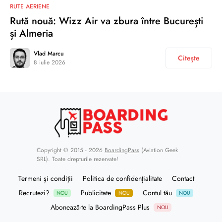
RUTE AERIENE
Rută nouă: Wizz Air va zbura între București
și Almeria
Vlad Marcu
Citește
8 iulie 2026
Copyright © 2015 - 2026
BoardingPass
(Aviation Geek
SRL). Toate drepturile rezervate!
Termeni și condiții
Politica de confidențialitate
Contact
Recrutezi?
Publicitate
Contul tău
NOU
NOU
NOU
Abonează-te la BoardingPass Plus
NOU