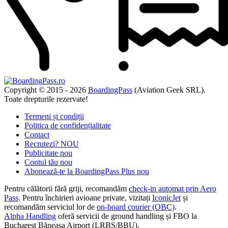
Copyright © 2015 - 2026
BoardingPass
(Aviation Geek SRL).
Toate drepturile rezervate!
Termeni și condiții
Politica de confidențialitate
Contact
Recrutezi?
NOU
Publicitate
nou
Contul tău
nou
Abonează-te la BoardingPass Plus
nou
Pentru călătorii fără griji, recomandăm
check-in automat prin Aero
Pass
. Pentru închirieri avioane private, vizitați
IconicJet
și
recomandăm serviciul lor de
on-board courier (OBC)
.
Alpha Handling
oferă servicii de ground handling și FBO la
Bucharest Băneasa Airport (LRBS/BBU).