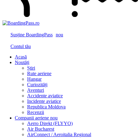
Susține BoardingPass
nou
Contul tău
Acasă
Noutăți
Știri
Rute aeriene
Hangar
Curiozități
Aventuri
Accidente aviatice
Incidente aviatice
Republica Moldova
Recenzii
Companii aeriene
nou
Aerro Direkt (FLYYO)
Air Bucharest
AirConnect / Aeroitalia Regional