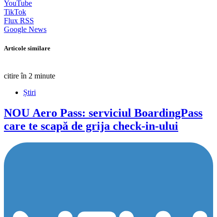
YouTube
TikTok
Flux RSS
Google News
Articole similare
citire în 2 minute
Știri
NOU
Aero Pass: serviciul BoardingPass
care te scapă de grija check-in-ului