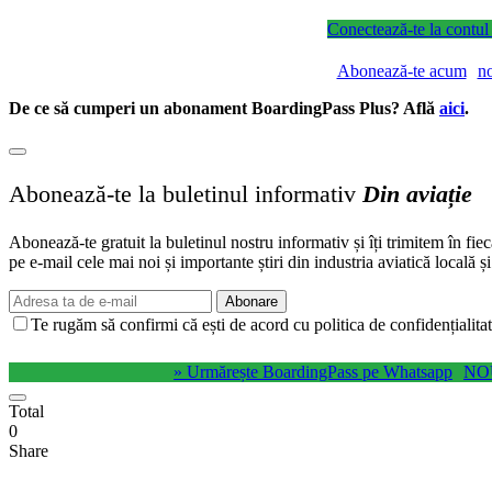
Conectează-te la contul
Abonează-te acum
n
De ce să cumperi un abonament BoardingPass Plus? Află
aici
.
Abonează-te la buletinul informativ
Din aviație
Abonează-te gratuit la buletinul nostru informativ și îți trimitem în fie
pe e-mail cele mai noi și importante știri din industria aviatică locală ș
Abonare
Te rugăm să confirmi că ești de acord cu politica de confidențialitat
» Urmărește BoardingPass pe Whatsapp
NO
Total
0
Share