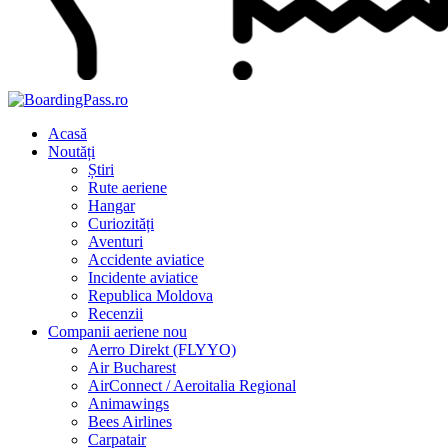
Acasă
Noutăți
Știri
Rute aeriene
Hangar
Curiozități
Aventuri
Accidente aviatice
Incidente aviatice
Republica Moldova
Recenzii
Companii aeriene
nou
Aerro Direkt (FLYYO)
Air Bucharest
AirConnect / Aeroitalia Regional
Animawings
Bees Airlines
Carpatair