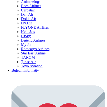
Animawings
Bees Airlines
Carpatair
Dan Air
Dokia Air
Fly Lili
FLYONE Airlines
HelloJets
HiSky
Legend Airlines
My Jet
Romcargo Airlines
Star East Airline
TAROM
Țiriac Air
Toyo Aviation
Buletin informativ