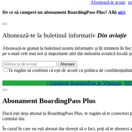
Abonează-te acum
n
De ce să cumperi un abonament BoardingPass Plus? Află
aici
.
Abonează-te la buletinul informativ
Din aviație
Abonează-te gratuit la buletinul nostru informativ și îți trimitem în fie
pe e-mail cele mai noi și importante știri din industria aviatică locală ș
Abonare
Te rugăm să confirmi că ești de acord cu politica de confidențialitat
» Urmărește BoardingPass pe Whatsapp
NO
Abonament BoardingPass Plus
Dacă ești deja abonat la BoardingPass Plus, te rugăm să te conectezi pe
contului tău.
În cazul în care nu ești abonat dar dorești să o faci, poți să te abonez