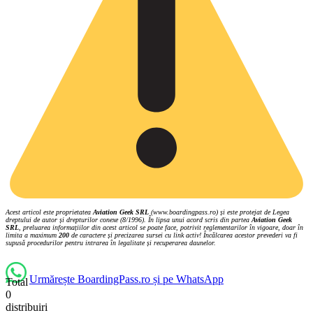
Acest articol este proprietatea
Aviation Geek SRL
(www.boardingpass.ro) și este protejat de Legea
dreptului de autor și drepturilor conexe (8/1996). În lipsa unui acord scris din partea
Aviation Geek
SRL
, preluarea informațiilor din acest articol se poate face, potrivit reglementarilor în vigoare, doar în
limita a maximum
200
de caractere și precizarea sursei cu link activ! Încălcarea acestor prevederi va fi
supusă procedurilor pentru intrarea în legalitate și recuperarea daunelor.
Urmărește BoardingPass.ro și pe WhatsApp
Total
0
distribuiri