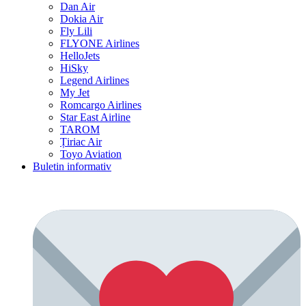
Dan Air
Dokia Air
Fly Lili
FLYONE Airlines
HelloJets
HiSky
Legend Airlines
My Jet
Romcargo Airlines
Star East Airline
TAROM
Țiriac Air
Toyo Aviation
Buletin informativ