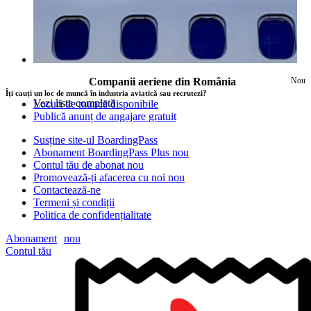
Companii aeriene din România
Nou
Îți cauți un loc de muncă în industria aviatică sau recrutezi?
Vezi lista completă
Locuri de muncă disponibile
Publică anunț de angajare
gratuit
Susține site-ul BoardingPass
Abonament BoardingPass Plus
nou
Contul tău de abonat
nou
Promovează-ți afacerea cu noi
nou
Contactează-ne
Termeni și condiții
Politica de confidențialitate
Abonament
nou
Contul tău