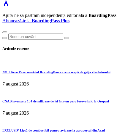
Ajută-ne să păstrăm independența editorială a
BoardingPass
.
Abonează-te la
BoardingPass Plus
Articole recente
NOU
Aero Pass: serviciul BoardingPass care te scapă de grija check-in-ului
7 august 2026
CNAB investește 134 de milioane de lei într-un parc fotovoltaic la Otopeni
7 august 2026
EXCLUSIV
Lipsă de combustibil pentru avioane la aeroportul din Arad