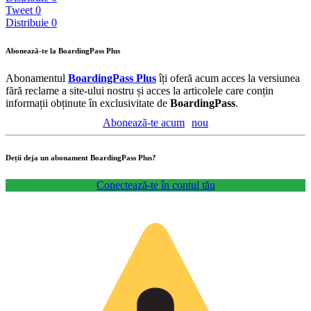
Tweet
0
Distribuie
0
Abonează-te la BoardingPass Plus
Abonamentul
BoardingPass Plus
îți oferă acum acces la versiunea
fără reclame a site-ului nostru și acces la articolele care conțin
informații obținute în exclusivitate de
BoardingPass
.
Abonează-te acum
nou
Deții deja un abonament BoardingPass Plus?
Conectează-te în contul tău