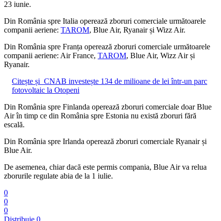
23 iunie.
Din România spre Italia operează zboruri comerciale următoarele
companii aeriene:
TAROM
, Blue Air, Ryanair și Wizz Air.
Din România spre Franța operează zboruri comerciale următoarele
companii aeriene: Air France,
TAROM
, Blue Air, Wizz Air și
Ryanair.
Citește și
CNAB investește 134 de milioane de lei într-un parc
fotovoltaic la Otopeni
Din România spre Finlanda operează zboruri comerciale doar Blue
Air în timp ce din România spre Estonia nu există zboruri fără
escală.
Din România spre Irlanda operează zboruri comerciale Ryanair și
Blue Air.
De asemenea, chiar dacă este permis compania, Blue Air va relua
zborurile regulate abia de la 1 iulie.
0
0
0
Distribuie
0