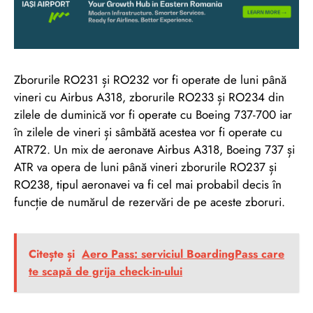
Zborurile RO231 și RO232 vor fi operate de luni până
vineri cu Airbus A318, zborurile RO233 și RO234 din
zilele de duminică vor fi operate cu Boeing 737-700 iar
în zilele de vineri și sâmbătă acestea vor fi operate cu
ATR72. Un mix de aeronave Airbus A318, Boeing 737 și
ATR va opera de luni până vineri zborurile RO237 și
RO238, tipul aeronavei va fi cel mai probabil decis în
funcție de numărul de rezervări de pe aceste zboruri.
Citește și
Aero Pass: serviciul BoardingPass care
te scapă de grija check-in-ului