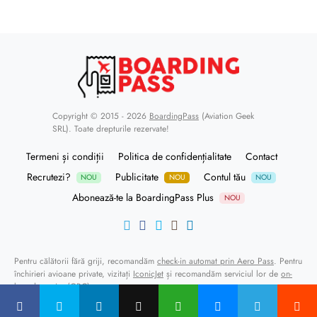
Copyright © 2015 - 2026
BoardingPass
(Aviation Geek
SRL). Toate drepturile rezervate!
Termeni și condiții
Politica de confidențialitate
Contact
Recrutezi?
Publicitate
Contul tău
NOU
NOU
NOU
Abonează-te la BoardingPass Plus
NOU
Pentru călătorii fără griji, recomandăm
check-in automat prin Aero Pass
. Pentru
închirieri avioane private, vizitați
IconicJet
și recomandăm serviciul lor de
on-
board courier (OBC)
.
Alpha Handling
oferă servicii de ground handling și FBO la Bucharest Băneasa
Airport (LRBS/BBU).