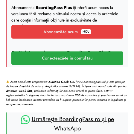
Abonamentul
BoardingPass Plus
îți oferă acum acces la
versiunea fără reclame a site-ului nostru și acces la articolele
care conțin informații obținute în exclusivitate de
BoardingPass
.
Abonează-te acum
NOU
Deții deja un abonament BoardingPass Plus?
Conectează-te în contul tău
Acest articol este proprietatea
Aviation Geek SRL
(www.boardingpass.ro) și este protejat
de Legea dreptului de autor și drepturilor conexe (8/1996). În lipsa unui acord scris din partea
Aviation Geek SRL
, preluarea informațiilor din acest articol se poate face, potrivit
reglementarilor în vigoare, doar în limita a maximum
200
de caractere și precizarea sursei cu
link activ! Încălcarea acestor prevederi va fi supusă procedurilor pentru intrarea în legalitate și
recuperarea daunelor.
Urmărește BoardingPass.ro și pe
WhatsApp