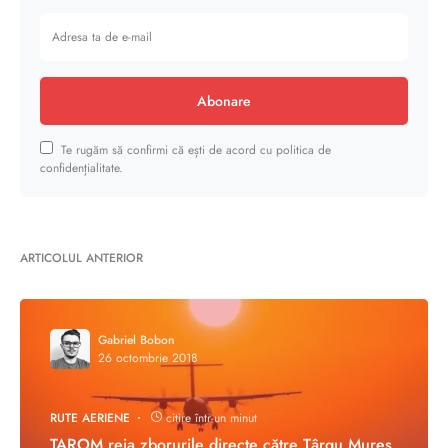
Abonare
Te rugăm să confirmi că ești de acord cu politica de
confidențialitate.
ARTICOLUL ANTERIOR
Gabriel Bobon
26 octombrie 2018
RUTE AERIENE
citire într-un minut
TAROM reia zborurile directe către Târgu Mureș