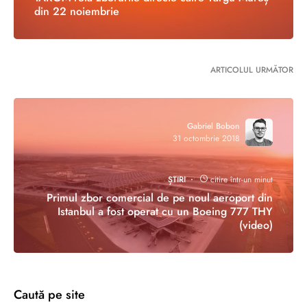
din 22 noiembrie
ARTICOLUL URMĂTOR
Gabriel Bobon
31 octombrie 2018
ȘTIRI
citire într-un minut
Primul zbor comercial de pe noul aeroport din
Istanbul a fost operat cu un Boeing 777 THY
(video)
Caută pe site