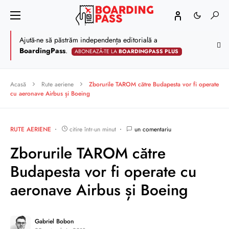
Ajută-ne să păstrăm independența editorială a
BoardingPass
.
ABONEAZĂ-TE LA
BOARDINGPASS PLUS
Acasă
Rute aeriene
Zborurile TAROM către Budapesta vor fi operate
cu aeronave Airbus și Boeing
RUTE AERIENE
citire într-un minut
un comentariu
Zborurile TAROM către
Budapesta vor fi operate cu
aeronave Airbus și Boeing
Gabriel Bobon