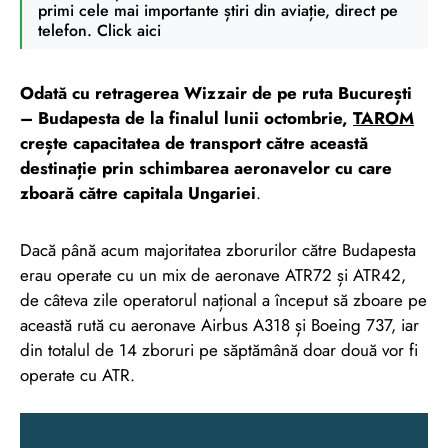
primi cele mai importante știri din aviație, direct pe
telefon. Click aici
Odată cu retragerea Wizzair de pe ruta București
– Budapesta de la finalul lunii octombrie,
TAROM
crește capacitatea de transport către această
destinație prin schimbarea aeronavelor cu care
zboară către capitala Ungariei
.
Dacă până acum majoritatea zborurilor către Budapesta
erau operate cu un mix de aeronave ATR72 și ATR42,
de câteva zile operatorul național a început să zboare pe
această rută cu aeronave Airbus A318 și Boeing 737, iar
din totalul de 14 zboruri pe săptămână doar două vor fi
operate cu ATR.