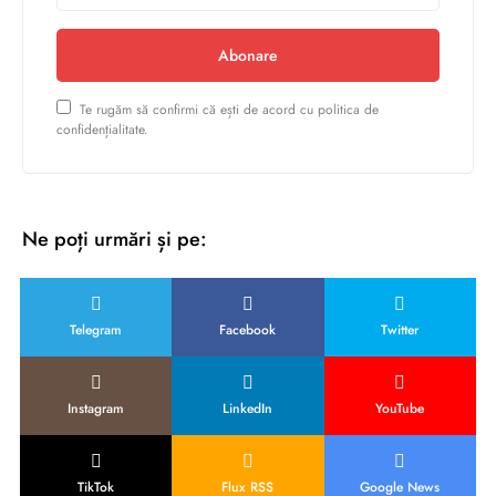
Abonare
Te rugăm să confirmi că ești de acord cu politica de
confidențialitate.
Ne poți urmări și pe:
Telegram
Facebook
Twitter
Instagram
LinkedIn
YouTube
TikTok
Flux RSS
Google News