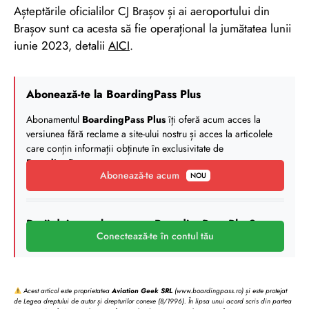
Așteptările oficialilor CJ Brașov și ai aeroportului din
Brașov sunt ca acesta să fie operațional la jumătatea lunii
iunie 2023, detalii
AICI
.
Abonează-te la BoardingPass Plus
Abonamentul
BoardingPass Plus
îți oferă acum acces la
versiunea fără reclame a site-ului nostru și acces la articolele
care conțin informații obținute în exclusivitate de
BoardingPass
.
Abonează-te acum
NOU
Deții deja un abonament BoardingPass Plus?
Conectează-te în contul tău
Acest articol este proprietatea
Aviation Geek SRL
(www.boardingpass.ro) și este protejat
de Legea dreptului de autor și drepturilor conexe (8/1996). În lipsa unui acord scris din partea