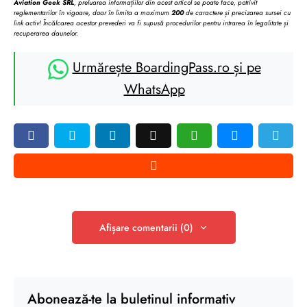
Aviation Geek SRL
, preluarea informațiilor din acest articol se poate face, potrivit
reglementarilor în vigoare, doar în limita a maximum
200
de caractere și precizarea sursei cu
link activ! Încălcarea acestor prevederi va fi supusă procedurilor pentru intrarea în legalitate și
recuperarea daunelor.
Urmărește BoardingPass.ro și pe
WhatsApp
Afișare comentarii (0)
Abonează-te la buletinul informativ