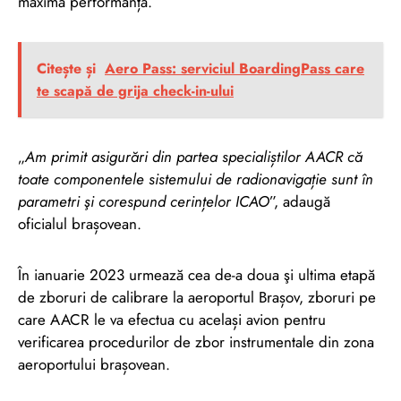
maximă performanță.
Citește și
Aero Pass: serviciul BoardingPass care
te scapă de grija check-in-ului
„
Am primit asigurări din partea specialiștilor AACR că
toate componentele sistemului de radionavigație sunt în
parametri şi corespund cerințelor ICAO
”, adaugă
oficialul brașovean.
În ianuarie 2023 urmează cea de-a doua şi ultima etapă
de zboruri de calibrare la aeroportul Brașov, zboruri pe
care AACR le va efectua cu același avion pentru
verificarea procedurilor de zbor instrumentale din zona
aeroportului brașovean.