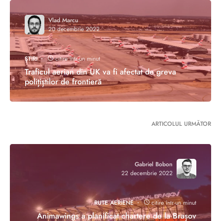
Vlad Marcu
20 decembrie 2022
ȘTIRI
citire într-un minut
Traficul aerian din UK va fi afectat de greva
polițiștilor de frontieră
ARTICOLUL URMĂTOR
Gabriel Bobon
22 decembrie 2022
RUTE AERIENE
citire într-un minut
Animawings a planificat chartere de la Brașov