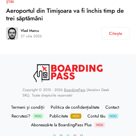
ȘTIRI
Aeroportul din Timișoara va fi închis timp de
trei săptămâni
Vlad Marcu
Citește
27 iulie 2026
Copyright © 2015 - 2026
BoardingPass
(Aviation Geek
SRL). Toate drepturile rezervate!
Termeni și condiții
Politica de confidențialitate
Contact
Recrutezi?
Publicitate
Contul tău
NOU
NOU
NOU
Abonează-te la BoardingPass Plus
NOU