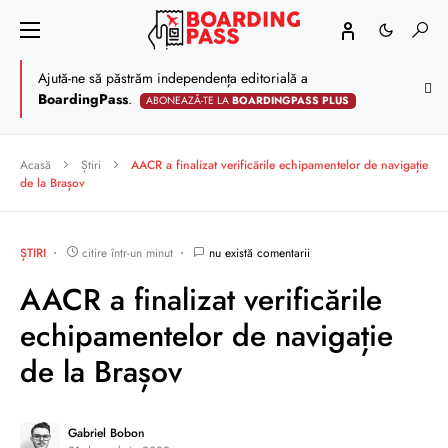
Ajută-ne să păstrăm independența editorială a
BoardingPass
.
ABONEAZĂ-TE LA
BOARDINGPASS PLUS
Acasă
Știri
AACR a finalizat verificările echipamentelor de navigație
de la Brașov
ȘTIRI
citire într-un minut
nu există comentarii
AACR a finalizat verificările
echipamentelor de navigație
de la Brașov
Gabriel Bobon