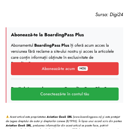
Sursa: Digi24
Abonează-te la BoardingPass Plus
Abonamentul
BoardingPass Plus
îți oferă acum acces la
versiunea fără reclame a site-ului nostru și acces la articolele
care conțin informații obținute în exclusivitate de
BoardingPass
.
Abonează-te acum
NOU
Deții deja un abonament BoardingPass Plus?
Conectează-te în contul tău
Acest articol este proprietatea
Aviation Geek SRL
(www.boardingpass.ro) și este protejat
de Legea dreptului de autor și drepturilor conexe (8/1996). În lipsa unui acord scris din partea
Aviation Geek SRL
, preluarea informațiilor din acest articol se poate face, potrivit