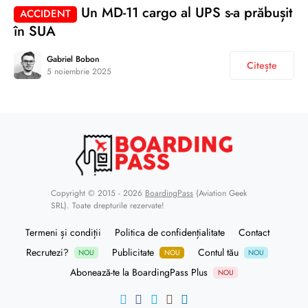
Un MD-11 cargo al UPS s-a prăbușit
ACCIDENT
în SUA
Gabriel Bobon
Citește
5 noiembrie 2025
Copyright © 2015 - 2026
BoardingPass
(Aviation Geek
SRL). Toate drepturile rezervate!
Termeni și condiții
Politica de confidențialitate
Contact
Recrutezi?
Publicitate
Contul tău
NOU
NOU
NOU
Abonează-te la BoardingPass Plus
NOU