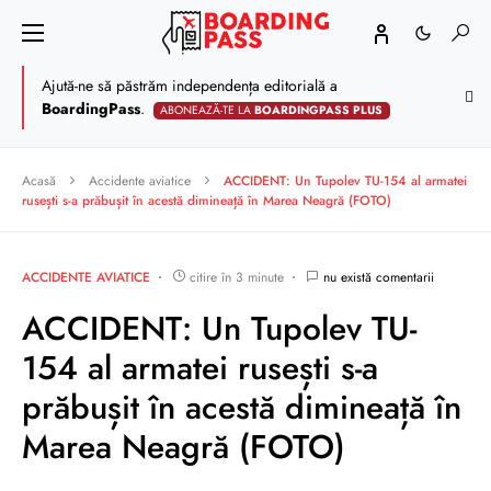
Ajută-ne să păstrăm independența editorială a
BoardingPass
.
ABONEAZĂ-TE LA
BOARDINGPASS PLUS
Acasă
Accidente aviatice
ACCIDENT: Un Tupolev TU-154 al armatei
rusești s-a prăbușit în acestă dimineață în Marea Neagră (FOTO)
ACCIDENTE AVIATICE
citire în 3 minute
nu există comentarii
ACCIDENT: Un Tupolev TU-
154 al armatei rusești s-a
prăbușit în acestă dimineață în
Marea Neagră (FOTO)