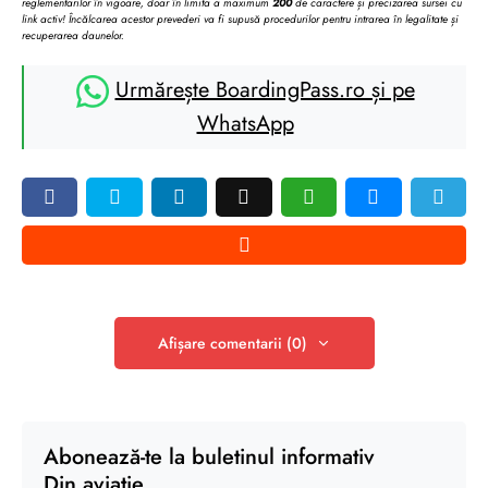
reglementarilor în vigoare, doar în limita a maximum
200
de caractere și precizarea sursei cu
link activ! Încălcarea acestor prevederi va fi supusă procedurilor pentru intrarea în legalitate și
recuperarea daunelor.
Urmărește BoardingPass.ro și pe
WhatsApp
Afișare comentarii (0)
Abonează-te la buletinul informativ
Din aviație