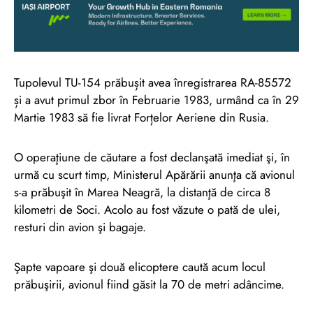
Tupolevul TU-154 prăbușit avea înregistrarea RA-85572
și a avut primul zbor în Februarie 1983, urmând ca în 29
Martie 1983 să fie livrat Forțelor Aeriene din Rusia.
O operaţiune de căutare a fost declanşată imediat şi, în
urmă cu scurt timp, Ministerul Apărării anunţa că avionul
s-a prăbuşit în Marea Neagră, la distanţă de circa 8
kilometri de Soci. Acolo au fost văzute o pată de ulei,
resturi din avion şi bagaje.
Şapte vapoare şi două elicoptere caută acum locul
prăbuşirii, avionul fiind găsit la 70 de metri adâncime.