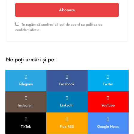
Abonare
Te rugăm să confirmi că ești de acord cu politica de
confidențialitate.
Ne poți urmări și pe:
Telegram
Facebook
Twitter
Instagram
LinkedIn
YouTube
TikTok
Flux RSS
Google News