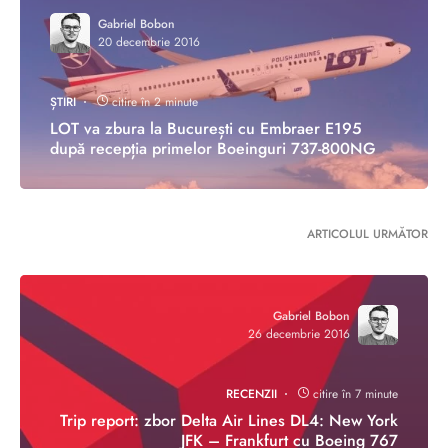
Gabriel Bobon
20 decembrie 2016
ȘTIRI
citire în 2 minute
LOT va zbura la București cu Embraer E195
după recepția primelor Boeinguri 737-800NG
ARTICOLUL URMĂTOR
Gabriel Bobon
26 decembrie 2016
RECENZII
citire în 7 minute
Trip report: zbor Delta Air Lines DL4: New York
JFK – Frankfurt cu Boeing 767