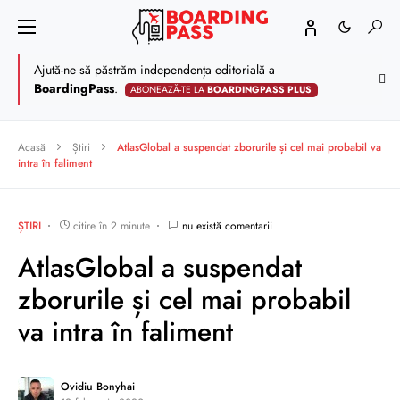
Ajută-ne să păstrăm independența editorială a
BoardingPass
.
ABONEAZĂ-TE LA
BOARDINGPASS PLUS
Acasă
Știri
AtlasGlobal a suspendat zborurile și cel mai probabil va
intra în faliment
ȘTIRI
citire în 2 minute
nu există comentarii
AtlasGlobal a suspendat
zborurile și cel mai probabil
va intra în faliment
Ovidiu Bonyhai