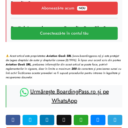
BoardingPass
.
Abonează-te acum
NOU
Deții deja un abonament BoardingPass Plus?
Conectează-te în contul tău
Acest articol este proprietatea
Aviation Geek SRL
(www.boardingpass.ro) și este protejat
de Legea dreptului de autor și drepturilor conexe (8/1996). În lipsa unui acord scris din partea
Aviation Geek SRL
, preluarea informațiilor din acest articol se poate face, potrivit
reglementarilor în vigoare, doar în limita a maximum
200
de caractere și precizarea sursei cu
link activ! Încălcarea acestor prevederi va fi supusă procedurilor pentru intrarea în legalitate și
recuperarea daunelor.
Urmărește BoardingPass.ro și pe
WhatsApp