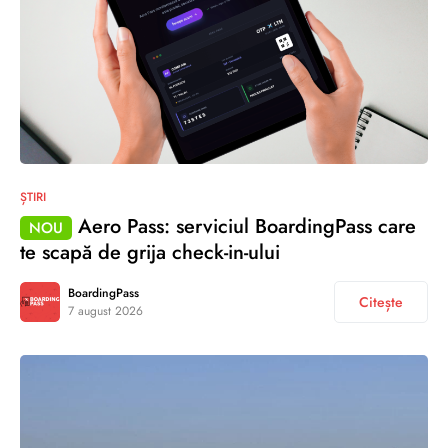
ȘTIRI
Aero Pass: serviciul BoardingPass care
NOU
te scapă de grija check-in-ului
BoardingPass
Citește
7 august 2026