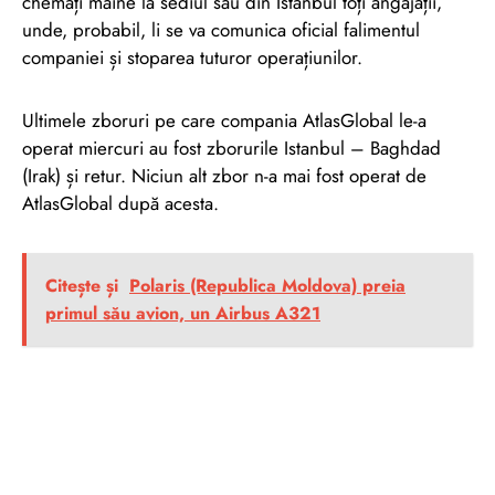
chemați mâine la sediul său din Istanbul toți angajații,
unde, probabil, li se va comunica oficial falimentul
companiei și stoparea tuturor operațiunilor.
Ultimele zboruri pe care compania AtlasGlobal le-a
operat miercuri au fost zborurile Istanbul – Baghdad
(Irak) și retur. Niciun alt zbor n-a mai fost operat de
AtlasGlobal după acesta.
Citește și
Polaris (Republica Moldova) preia
primul său avion, un Airbus A321