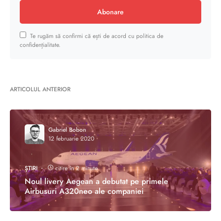
Abonare
Te rugăm să confirmi că ești de acord cu politica de
confidențialitate.
ARTICOLUL ANTERIOR
Gabriel Bobon
12 februarie 2020
ȘTIRI
citire în 2 minute
Noul livery Aegean a debutat pe primele
Airbusuri A320neo ale companiei