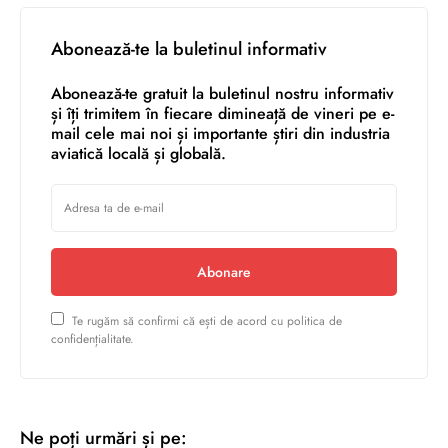
Abonează-te la buletinul informativ
Abonează-te gratuit la buletinul nostru informativ
și îți trimitem în fiecare dimineață de vineri pe e-
mail cele mai noi și importante știri din industria
aviatică locală și globală.
Abonare
Te rugăm să confirmi că ești de acord cu politica de
confidențialitate.
Ne poți urmări și pe: