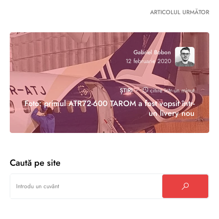
ARTICOLUL URMĂTOR
Gabriel Bobon
12 februarie 2020
ȘTIRI
citire într-un minut
Foto: primul ATR72-600 TAROM a fost vopsit într-
un livery nou
Caută pe site