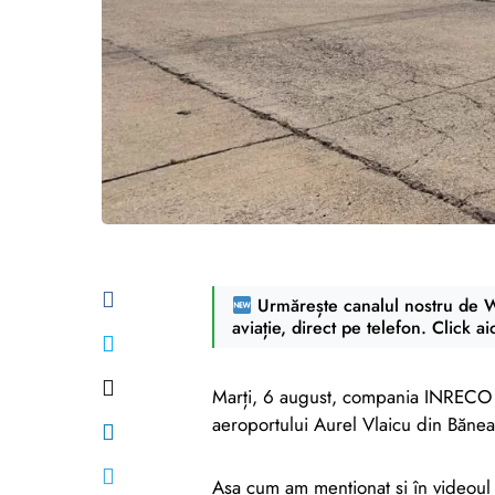
Urmărește canalul nostru de Wh
aviație, direct pe telefon. Click ai
Marți, 6 august, compania INRECO R
aeroportului Aurel Vlaicu din Bănea
Așa cum am menționat și în videoul