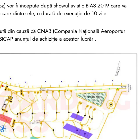
 roz) vor fi începute după showul aviatic BIAS 2019 care va
iecare dintre ele, o durată de execuție de 10 zile.
scută din cauză că CNAB (Compania Națională Aeroporturi
SICAP anunțul de achiziție a acestor lucrări.