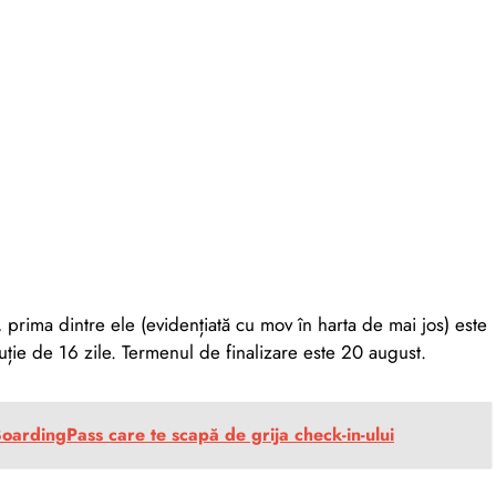
ze, prima dintre ele (evidențiată cu mov în harta de mai jos) este
uție de 16 zile. Termenul de finalizare este 20 august.
BoardingPass care te scapă de grija check-in-ului