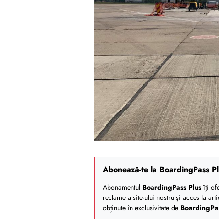
Abonează-te la BoardingPass Pl
Abonamentul
BoardingPass Plus
îți of
reclame a site-ului nostru și acces la art
obținute în exclusivitate de
BoardingPa