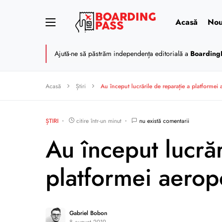
Acasă
Nou
Ajută-ne să păstrăm independența editorială a
Boarding
Acasă
Știri
Au început lucrările de reparație a platformei 
ȘTIRI
citire într-un minut
nu există comentarii
Au început lucrăr
platformei aerop
Gabriel Bobon