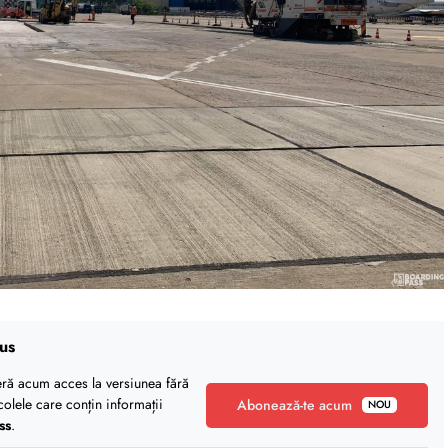
us
eră acum acces la versiunea fără
icolele care conțin informații
Abonează-te acum
NOU
ss
.