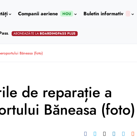
tăți
Companii aeriene
Buletin informativ
NOU
Pass
.
ABONEAZĂ-TE LA
BOARDINGPASS PLUS
aeroportului Băneasa (foto)
ile de reparație a
ortului Băneasa (foto)