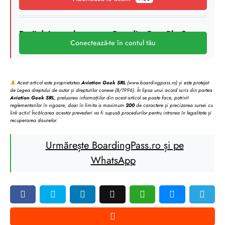
Deții deja un abonament BoardingPass Plus?
Conectează-te în contul tău
Acest articol este proprietatea
Aviation Geek SRL
(www.boardingpass.ro) și este protejat
de Legea dreptului de autor și drepturilor conexe (8/1996). În lipsa unui acord scris din partea
Aviation Geek SRL
, preluarea informațiilor din acest articol se poate face, potrivit
reglementarilor în vigoare, doar în limita a maximum
200
de caractere și precizarea sursei cu
link activ! Încălcarea acestor prevederi va fi supusă procedurilor pentru intrarea în legalitate și
recuperarea daunelor.
Urmărește BoardingPass.ro și pe
WhatsApp