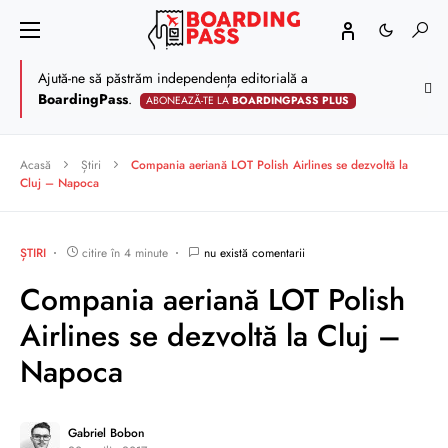
Ajută-ne să păstrăm independența editorială a
BoardingPass
.
ABONEAZĂ-TE LA
BOARDINGPASS PLUS
Acasă
Știri
Compania aeriană LOT Polish Airlines se dezvoltă la
Cluj – Napoca
ȘTIRI
citire în 4 minute
nu există comentarii
Compania aeriană LOT Polish
Airlines se dezvoltă la Cluj –
Napoca
Gabriel Bobon