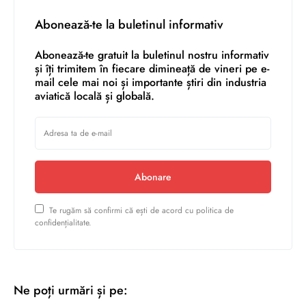
Abonează-te la buletinul informativ
Abonează-te gratuit la buletinul nostru informativ
și îți trimitem în fiecare dimineață de vineri pe e-
mail cele mai noi și importante știri din industria
aviatică locală și globală.
Abonare
Te rugăm să confirmi că ești de acord cu politica de
confidențialitate.
Ne poți urmări și pe: