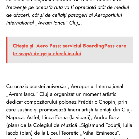
frecvențe pe această rută va fi apreciată atât de mediul
de afaceri, cât și de ceilalți pasageri ai Aeroportului
Internațional „Avram Iancu” Cluj
„.
Citește și
Aero Pass: serviciul BoardingPass care
te scapă de grija check-in-ului
Cu ocazia acestei aniversări, Aeroportul Internațional
„Avram Iancu” Cluj a organizat un moment artistic
dedicat compozitorului polonez Frédéric Chopin, prin
care susține și promovează tinerii artiști talentați din Cluj-
Napoca. Astfel, Ilinca Forna (la vioară), Andra Borz
(pian) de la Colegiul de Muzică „Sigismund Toduță, Iulia
Iacob (pian) de la Liceul Teoretic „Mihai Eminescu”,