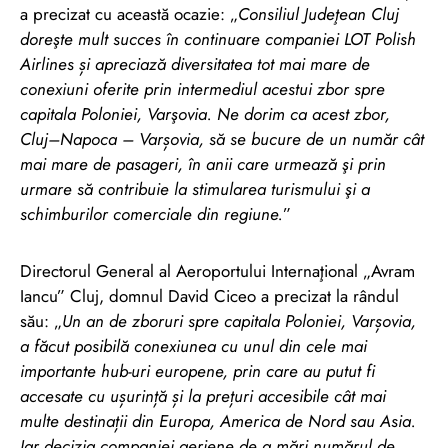
a precizat cu această ocazie: „
Consiliul Judeţean Cluj
doreşte mult succes în continuare companiei LOT Polish
Airlines și apreciază diversitatea tot mai mare de
conexiuni oferite prin intermediul acestui zbor spre
capitala Poloniei, Varşovia. Ne dorim ca acest zbor,
Cluj–Napoca – Varșovia, să se bucure de un număr cât
mai mare de pasageri, în anii care urmează şi prin
urmare să contribuie la stimularea turismului şi a
schimburilor comerciale din regiune.
”
Directorul General al Aeroportului Internaţional „Avram
Iancu” Cluj, domnul David Ciceo a precizat la rândul
său: „
Un an de zboruri spre capitala Poloniei, Varșovia,
a făcut posibilă conexiunea cu unul din cele mai
importante hub-uri europene, prin care au putut fi
accesate cu ușurință și la prețuri accesibile cât mai
multe destinații din Europa, America de Nord sau Asia.
Iar decizia companiei aeriene de a mări numărul de