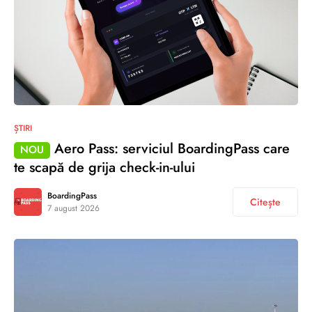
ȘTIRI
Aero Pass: serviciul BoardingPass care
NOU
te scapă de grija check-in-ului
BoardingPass
Citește
7 august 2026