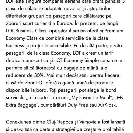
LOT este singura companie aeriană care oferă până la 3
clase de călătorie adaptate nevoilor şi aşteptărilor
diferitelor grupuri de pasageri care călătoresc pe
zboruri scurt curier din Europa. În prezent, pe lângă
LOT Business Class, operatorul aerian oferă și Premium
Economy Class ce combină serviciile de la clasa
Business și prețurile accesibile. Pe de altă parte, pentru
pasagerii de la clasa Economy, LOT a creat un tarif
dedicat cunoscut ca și LOT Economy Simple ceea ce le
permite să călătorească cu bagaje de mână la o
reducere de 30%. Mai mult decât atât, pentru fiecare
clasă de zbor LOT oferă o gamă unică de produse
disponibile la bord. Toți pasagerii pot alege la bord
serviciile „a la carte” precum „My Favourite Meal”, „My
Extra Baggage”, cumpărături Duty Free sau AirKiosk.
Conexiunea dintre Cluj-Napoca și Varșovia a fost lansată
și dezvoltată ca parte a strategiei de creștere profitabilă