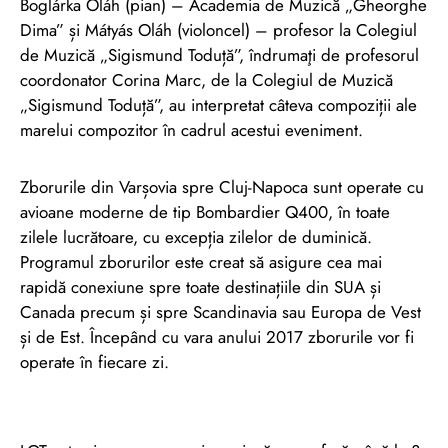
Boglárka Oláh (pian) – Academia de Muzică „Gheorghe
Dima” și Mátyás Oláh (violoncel) – profesor la Colegiul
de Muzică „Sigismund Toduță”, îndrumaţi de profesorul
coordonator Corina Marc, de la Colegiul de Muzică
„Sigismund Toduță”, au interpretat câteva compoziții ale
marelui compozitor în cadrul acestui eveniment.
Zborurile din Varșovia spre Cluj-Napoca sunt operate cu
avioane moderne de tip Bombardier Q400, în toate
zilele lucrătoare, cu excepția zilelor de duminică.
Programul zborurilor este creat să asigure cea mai
rapidă conexiune spre toate destinațiile din SUA și
Canada precum și spre Scandinavia sau Europa de Vest
și de Est. Începând cu vara anului 2017 zborurile vor fi
operate în fiecare zi.