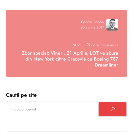
Gabriel Bobon
20 aprilie 2017
ȘTIRI
citire într-un minut
Zbor special: Vineri, 21 Aprilie, LOT va zbura
din New York către Cracovia cu Boeing 787
Dreamliner
Caută pe site