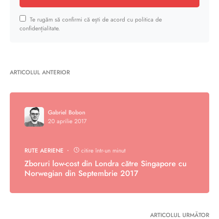
Te rugăm să confirmi că ești de acord cu politica de
confidențialitate.
ARTICOLUL ANTERIOR
Gabriel Bobon
20 aprilie 2017
RUTE AERIENE
citire într-un minut
Zboruri low-cost din Londra către Singapore cu
Norwegian din Septembrie 2017
ARTICOLUL URMĂTOR