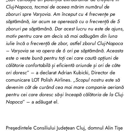
Cluj-Napoca, tocmai de aceea mărim numărul de
zboruri spre Varșovia. Am început cu 4 frecvențe pe
săptămână, iar acum se operează cu o frecvență de 5
zboruri pe săptămână.
Dar acest lucru nu este de ajuns,
motiv pentru care am decis să mai adăugăm din luna
iulie încă o frecvență de zbor, astfel zborul Cluj-Napoca
– Varșovia se va opera de 6 ori pe săptămână. Aceasta
este o veste bună pentru toți cei care caută opțiuni de
călătorie confortabilă și eficientă oriunde și ori de câte
ori doresc
” – a declarat Adrian Kubicki, Director de
comunicare LOT Polish Airlines. „
Scopul nostru este să
devenim cât de curând cea mai mare companie aeriană
pentru cei care doresc să-și înceapă călătoria de la Cluj-
Napoca
” – a adăugat el.
Preşedintele Consiliului Judeţean Cluj, domnul Alin Tișe