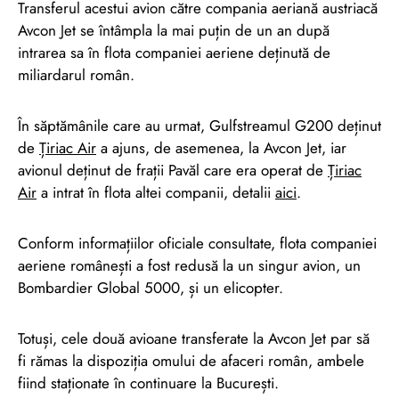
Transferul acestui avion către compania aeriană austriacă
Avcon Jet se întâmpla la mai puțin de un an după
intrarea sa în flota companiei aeriene deținută de
miliardarul român.
În săptămânile care au urmat, Gulfstreamul G200 deținut
de
Țiriac Air
a ajuns, de asemenea, la Avcon Jet, iar
avionul deținut de frații Pavăl care era operat de
Țiriac
Air
a intrat în flota altei companii, detalii
aici
.
Conform informațiilor oficiale consultate, flota companiei
aeriene românești a fost redusă la un singur avion, un
Bombardier Global 5000, și un elicopter.
Totuși, cele două avioane transferate la Avcon Jet par să
fi rămas la dispoziția omului de afaceri român, ambele
fiind staționate în continuare la București.