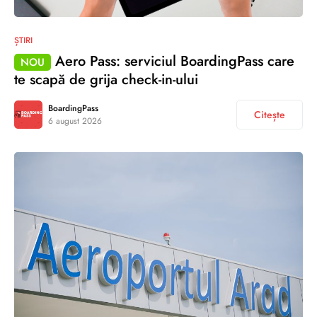
ȘTIRI
Aero Pass: serviciul BoardingPass care
NOU
te scapă de grija check-in-ului
BoardingPass
Citește
6 august 2026