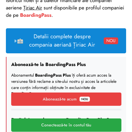
Istoricul flotei și a datelor financiare ale companiei
aeriene
Țiriac Air
sunt disponibile pe profilul companiei
de pe
BoardingPass
.
Detalii complete despre
»
NOU
compania aeriană Țiriac Air
Abonează-te la BoardingPass Plus
Abonamentul
BoardingPass Plus
îți oferă acum acces la
versiunea fără reclame a site-ului nostru și acces la articolele
care conțin informații obținute în exclusivitate de
BoardingPass
.
Abonează-te acum
NOU
Deții deja un abonament BoardingPass Plus?
Conectează-te în contul tău