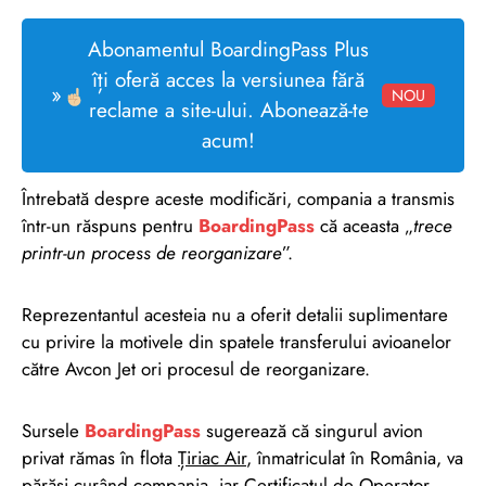
Abonamentul BoardingPass Plus
îți oferă acces la versiunea fără
»
NOU
reclame a site-ului. Abonează-te
acum!
Întrebată despre aceste modificări, compania a transmis
într-un răspuns pentru
BoardingPass
că aceasta „
trece
printr-un process de reorganizare
”.
Reprezentantul acesteia nu a oferit detalii suplimentare
cu privire la motivele din spatele transferului avioanelor
către Avcon Jet ori procesul de reorganizare.
Sursele
BoardingPass
sugerează că singurul
avion
privat
rămas în flota
Țiriac Air
, înmatriculat în România, va
părăsi curând compania, iar Certificatul de Operator