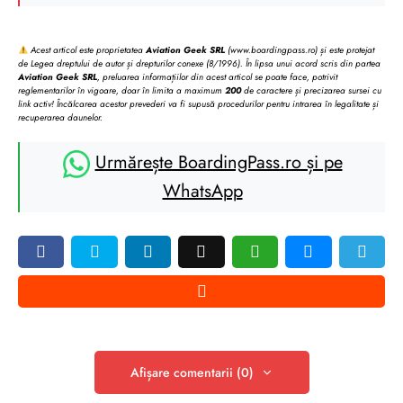
Acest articol este proprietatea
Aviation Geek SRL
(www.boardingpass.ro) și este protejat
de Legea dreptului de autor și drepturilor conexe (8/1996). În lipsa unui acord scris din partea
Aviation Geek SRL
, preluarea informațiilor din acest articol se poate face, potrivit
reglementarilor în vigoare, doar în limita a maximum
200
de caractere și precizarea sursei cu
link activ! Încălcarea acestor prevederi va fi supusă procedurilor pentru intrarea în legalitate și
recuperarea daunelor.
Urmărește BoardingPass.ro și pe
WhatsApp
Afișare comentarii (0)