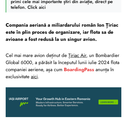
primi cele mai importante știri din aviație, direct pe
telefon. Click aici
Compania aeriană a miliardarului român Ion Țiriac
este în plin proces de organizare, iar flota sa de
avioane a fost redusă la un singur avion.
Cel mai mare avion deținut de
Țiriac Air
, un Bombardier
Global 6000, a părăsit la începutul lunii iulie 2024 flota
companiei aeriene, așa cum
BoardingPass
anunța în
exclusivitate
aici
.