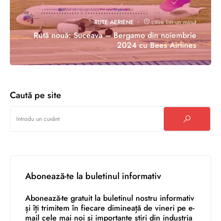
RUTE AERIENE
citire într-un minut
Rută nouă: Suceava – Bergamo din noiembrie
2024 cu Bees Airlines
Caută pe site
Abonează-te la buletinul informativ
Abonează-te gratuit la buletinul nostru informativ
și îți trimitem în fiecare dimineață de vineri pe e-
mail cele mai noi și importante știri din industria