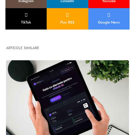
Instagram
LinkedIn
YouTube
TikTok
Flux RSS
Google News
ARTICOLE SIMILARE