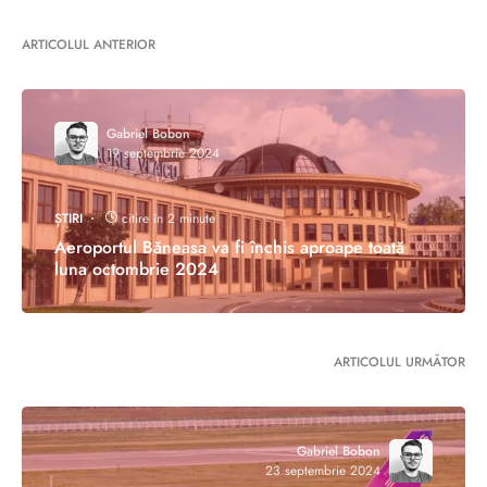
ARTICOLUL ANTERIOR
Gabriel Bobon
19 septembrie 2024
ȘTIRI
citire în 2 minute
Aeroportul Băneasa va fi închis aproape toată
luna octombrie 2024
ARTICOLUL URMĂTOR
Gabriel Bobon
23 septembrie 2024