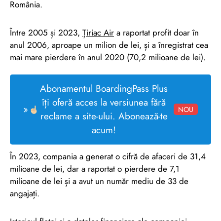
România.
Între 2005 și 2023,
Țiriac Air
a raportat profit doar în
anul 2006, aproape un milion de lei, și a înregistrat cea
mai mare pierdere în anul 2020 (70,2 milioane de lei).
Abonamentul BoardingPass Plus
îți oferă acces la versiunea fără
»
NOU
reclame a site-ului. Abonează-te
acum!
În 2023, compania a generat o cifră de afaceri de 31,4
milioane de lei, dar a raportat o pierdere de 7,1
milioane de lei și a avut un număr mediu de 33 de
angajați.