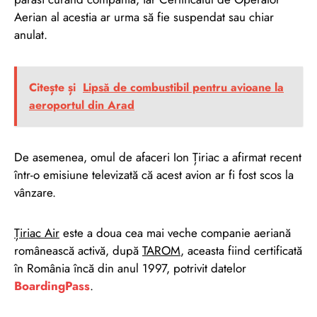
Aerian al acestia ar urma să fie suspendat sau chiar
anulat.
Citește și
Lipsă de combustibil pentru avioane la
aeroportul din Arad
De asemenea, omul de afaceri Ion Țiriac a afirmat recent
într-o emisiune televizată că acest avion ar fi fost scos la
vânzare.
Țiriac Air
este a doua cea mai veche companie aeriană
românească activă, după
TAROM
, aceasta fiind certificată
în România încă din anul 1997, potrivit datelor
BoardingPass
.