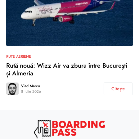
RUTE AERIENE
Rută nouă: Wizz Air va zbura între București
și Almeria
Vlad Marcu
Citește
8 iulie 2026