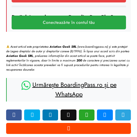
Deții deja un abonament BoardingPass Plus?
Conectează-te în contul tău
Acest articol este proprietatea
Aviation Geek SRL
(www.boardingpass.ro) și este protejat
de Legea dreptului de autor și drepturilor conexe (8/1996). În lipsa unui acord scris din partea
Aviation Geek SRL
, preluarea informațiilor din acest articol se poate face, potrivit
reglementarilor în vigoare, doar în limita a maximum
200
de caractere și precizarea sursei cu
link activ! Încălcarea acestor prevederi va fi supusă procedurilor pentru intrarea în legalitate și
recuperarea daunelor.
Urmărește BoardingPass.ro și pe
WhatsApp