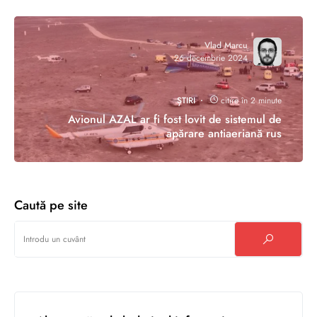
Vlad Marcu
26 decembrie 2024
ȘTIRI
citire în 2 minute
Avionul AZAL ar fi fost lovit de sistemul de
apărare antiaeriană rus
Caută pe site