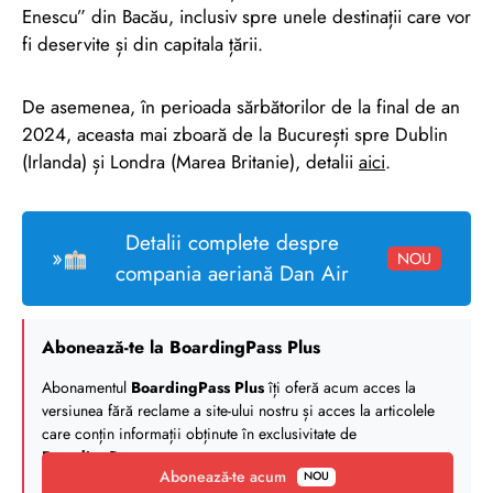
Enescu” din Bacău, inclusiv spre unele destinații care vor
fi deservite și din capitala țării.
De asemenea, în perioada sărbătorilor de la final de an
2024, aceasta mai zboară de la București spre Dublin
(Irlanda) și Londra (Marea Britanie), detalii
aici
.
Detalii complete despre
»
NOU
compania aeriană Dan Air
Abonează-te la BoardingPass Plus
Abonamentul
BoardingPass Plus
îți oferă acum acces la
versiunea fără reclame a site-ului nostru și acces la articolele
care conțin informații obținute în exclusivitate de
BoardingPass
.
Abonează-te acum
NOU