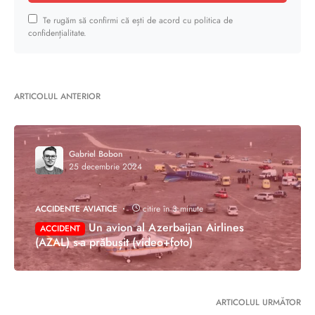
Te rugăm să confirmi că ești de acord cu politica de
confidențialitate.
ARTICOLUL ANTERIOR
Gabriel Bobon
25 decembrie 2024
ACCIDENTE AVIATICE
citire în 3 minute
Un avion al Azerbaijan Airlines
ACCIDENT
(AZAL) s-a prăbușit (video+foto)
ARTICOLUL URMĂTOR