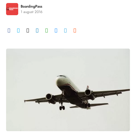
BoardingPass
1 august 2016