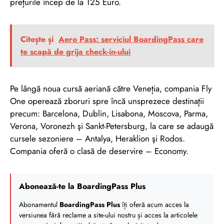
prețurile încep de la 125 Euro.
Citește și
Aero Pass: serviciul BoardingPass care
te scapă de grija check-in-ului
Pe lângă noua cursă aeriană către Veneția, compania Fly
One operează zboruri spre încă unsprezece destinaţii
precum: Barcelona, Dublin, Lisabona, Moscova, Parma,
Verona, Voronezh şi Sankt-Petersburg, la care se adaugă
cursele sezoniere – Antalya, Heraklion şi Rodos.
Compania oferă o clasă de deservire – Economy.
Abonează-te la BoardingPass Plus
Abonamentul
BoardingPass Plus
îți oferă acum acces la
versiunea fără reclame a site-ului nostru și acces la articolele