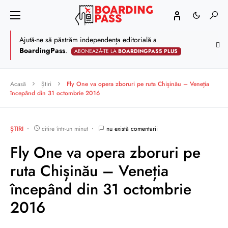
Ajută-ne să păstrăm independența editorială a
BoardingPass
.
ABONEAZĂ-TE LA
BOARDINGPASS PLUS
Acasă
Știri
Fly One va opera zboruri pe ruta Chișinău – Veneția
începând din 31 octombrie 2016
ȘTIRI
citire într-un minut
nu există comentarii
Fly One va opera zboruri pe
ruta Chișinău – Veneția
începând din 31 octombrie
2016