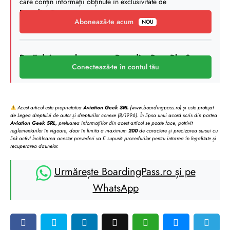
care conțin informații obținute în exclusivitate de
BoardingPass
.
Abonează-te acum
NOU
Deții deja un abonament BoardingPass Plus?
Conectează-te în contul tău
Acest articol este proprietatea
Aviation Geek SRL
(www.boardingpass.ro) și este protejat
de Legea dreptului de autor și drepturilor conexe (8/1996). În lipsa unui acord scris din partea
Aviation Geek SRL
, preluarea informațiilor din acest articol se poate face, potrivit
reglementarilor în vigoare, doar în limita a maximum
200
de caractere și precizarea sursei cu
link activ! Încălcarea acestor prevederi va fi supusă procedurilor pentru intrarea în legalitate și
recuperarea daunelor.
Urmărește BoardingPass.ro și pe
WhatsApp