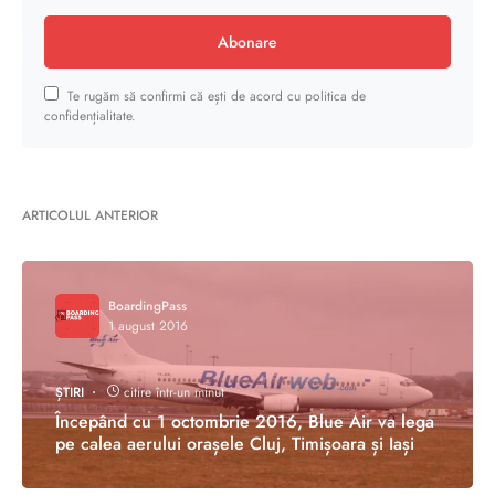
Abonare
Te rugăm să confirmi că ești de acord cu politica de
confidențialitate.
ARTICOLUL ANTERIOR
BoardingPass
1 august 2016
ȘTIRI
citire într-un minut
Începând cu 1 octombrie 2016, Blue Air va lega
pe calea aerului orașele Cluj, Timișoara și Iași