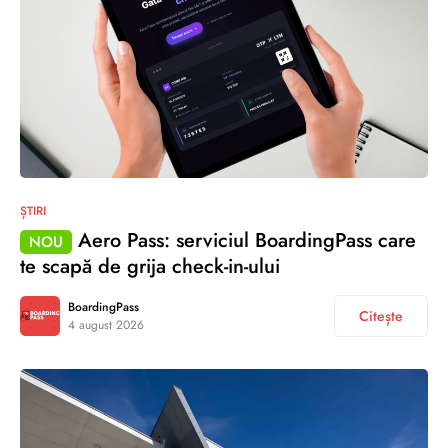
ȘTIRI
Aero Pass: serviciul BoardingPass care
NOU
te scapă de grija check-in-ului
BoardingPass
Citește
4 august 2026