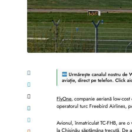
Urmărește canalul nostru de Wh
aviație, direct pe telefon. Click ai
FlyOne
, companie aeriană low-cost 
operatorul turc Freebird Airlines, po
Avionul, înmatriculat TC-FHB, are o
la Chișinău săptămâna trecută. De a