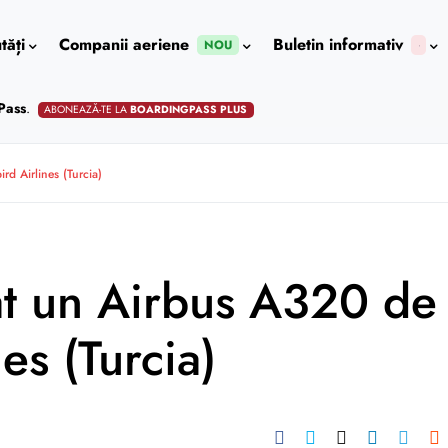
tăți
Companii aeriene
Buletin informativ
NOU
Pass
.
ABONEAZĂ-TE LA
BOARDINGPASS PLUS
rd Airlines (Turcia)
at un Airbus A320 de
es (Turcia)