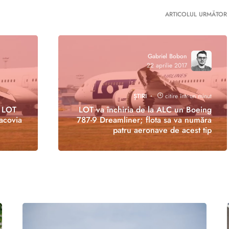
ARTICOLUL URMĂTOR
Gabriel Bobon
22 aprilie 2017
ȘTIRI
citire într-un minut
, LOT
LOT va închiria de la ALC un Boeing
acovia
787-9 Dreamliner; flota sa va număra
patru aeronave de acest tip