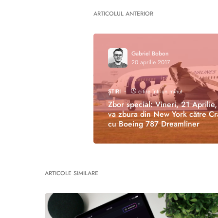
ARTICOLUL ANTERIOR
Gabriel Bobon
20 aprilie 2017
ȘTIRI
citire într-un minut
Zbor special: Vineri, 21 Aprilie
va zbura din New York către Cr
cu Boeing 787 Dreamliner
ARTICOLE SIMILARE