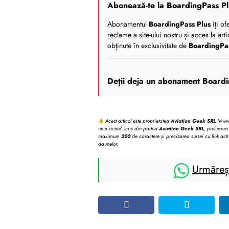
Abonează-te la BoardingPass Pl
Abonamentul
BoardingPass Plus
îți of
reclame a site-ului nostru și acces la art
obținute în exclusivitate de
BoardingPa
Deții deja un abonament Boardi
Acest articol este proprietatea
Aviation Geek SRL
(www.b
unui acord scris din partea
Aviation Geek SRL
, preluarea 
maximum
200
de caractere și precizarea sursei cu link acti
daunelor.
Urmăreș