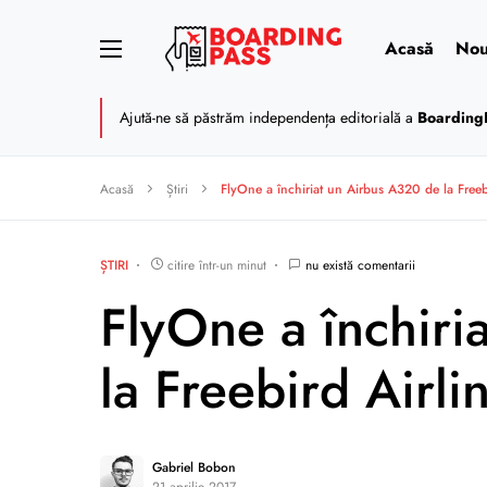
Acasă
Nou
Ajută-ne să păstrăm independența editorială a
Boarding
Acasă
Știri
FlyOne a închiriat un Airbus A320 de la Freebi
ȘTIRI
citire într-un minut
nu există comentarii
FlyOne a închiri
la Freebird Airlin
Gabriel Bobon