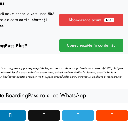
us
eră acum acces la versiunea fără
icolele care conțin informații
Abonează-te acum
NOU
ss
.
ngPass Plus?
Conectează-te în contul tău
oardingpass.ro) și este protejat de Legea dreptului de autor și drepturilor conexe (8/1996). În lipsa
informațiilor din acest articol se poate face, potrivit reglementarilor în vigoare, doar în limita a
v! Încălcarea acestor prevederi va fi supusă procedurilor pentru intrarea în legalitate și recuperarea
te BoardingPass.ro și pe WhatsApp