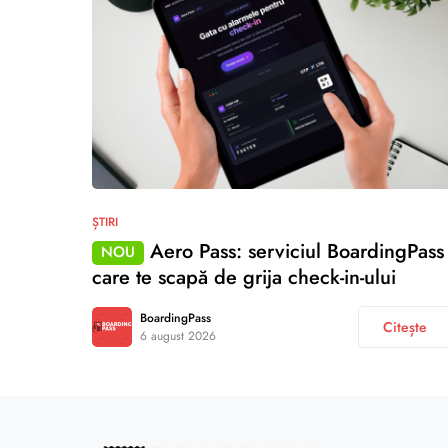
ȘTIRI
Aero Pass: serviciul BoardingPass
NOU
care te scapă de grija check-in-ului
BoardingPass
Citește
6 august 2026