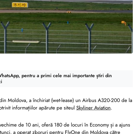
atsApp, pentru a primi cele mai importante știri din
ci
din Moldova, a închiriat (wet-lease) un Airbus A320-200 de la
trivit informațiilor apărute pe siteul
Skyliner Aviation
.
 vechime de 10 ani, oferă 180 de locuri în Economy și a ajuns
tunci, a operat zboruri pentru FlyOne din Moldova către