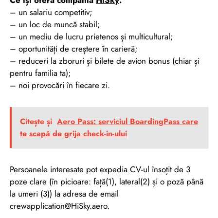
– un salariu competitiv;
– un loc de muncă stabil;
– un mediu de lucru prietenos și multicultural;
– oportunități de creștere în carieră;
– reduceri la zboruri și bilete de avion bonus (chiar și
pentru familia ta);
– noi provocări în fiecare zi.
Citește și
Aero Pass: serviciul BoardingPass care
te scapă de grija check-in-ului
Persoanele interesate pot expedia CV-ul însoțit de 3
poze clare (în picioare: față(1), lateral(2) și o poză până
la umeri (3)) la adresa de email
crewapplication@HiSky.aero.