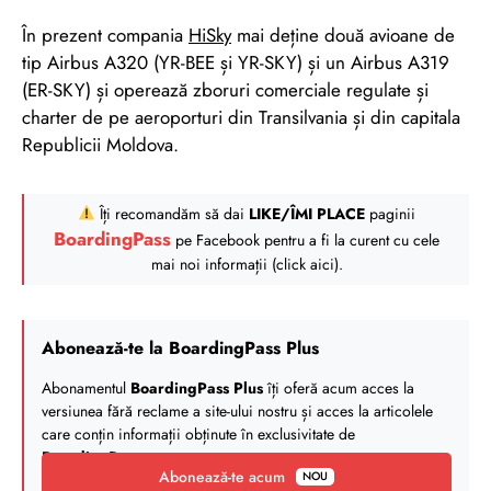
În prezent compania
HiSky
mai deține două avioane de
tip Airbus A320 (YR-BEE și YR-SKY) și un Airbus A319
(ER-SKY) și operează zboruri comerciale regulate și
charter de pe aeroporturi din Transilvania și din capitala
Republicii Moldova.
Îți recomandăm să dai
LIKE/ÎMI PLACE
paginii
BoardingPass
pe Facebook pentru a fi la curent cu cele
mai noi informații (click aici).
Abonează-te la BoardingPass Plus
Abonamentul
BoardingPass Plus
îți oferă acum acces la
versiunea fără reclame a site-ului nostru și acces la articolele
care conțin informații obținute în exclusivitate de
BoardingPass
.
Abonează-te acum
NOU