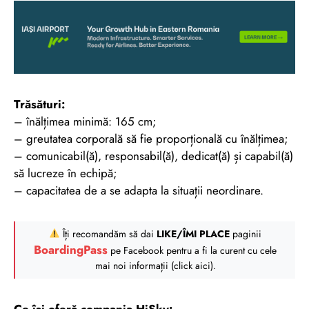
Trăsături:
– înălțimea minimă: 165 cm;
– greutatea corporală să fie proporțională cu înălțimea;
– comunicabil(ă), responsabil(ă), dedicat(ă) și capabil(ă)
să lucreze în echipă;
– capacitatea de a se adapta la situații neordinare.
Îți recomandăm să dai
LIKE/ÎMI PLACE
paginii
BoardingPass
pe Facebook pentru a fi la curent cu cele
mai noi informații (click aici).
Ce își oferă compania
HiSky
: