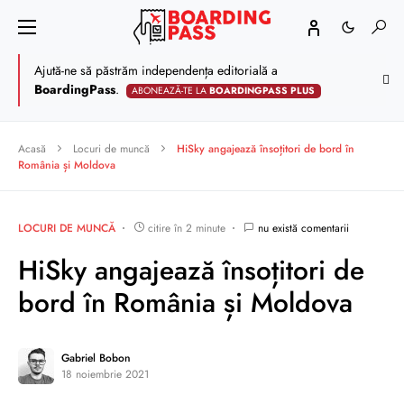
Ajută-ne să păstrăm independența editorială a
BoardingPass
.
ABONEAZĂ-TE LA
BOARDINGPASS PLUS
Acasă
Locuri de muncă
HiSky angajează însoțitori de bord în
România și Moldova
LOCURI DE MUNCĂ
citire în 2 minute
nu există comentarii
HiSky angajează însoțitori de
bord în România și Moldova
Gabriel Bobon
18 noiembrie 2021