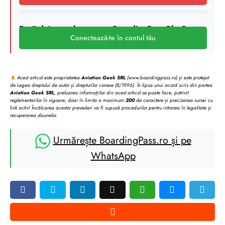
Deții deja un abonament BoardingPass Plus?
Conectează-te în contul tău
Acest articol este proprietatea
Aviation Geek SRL
(www.boardingpass.ro) și este protejat
de Legea dreptului de autor și drepturilor conexe (8/1996). În lipsa unui acord scris din partea
Aviation Geek SRL
, preluarea informațiilor din acest articol se poate face, potrivit
reglementarilor în vigoare, doar în limita a maximum
200
de caractere și precizarea sursei cu
link activ! Încălcarea acestor prevederi va fi supusă procedurilor pentru intrarea în legalitate și
recuperarea daunelor.
Urmărește BoardingPass.ro și pe
WhatsApp