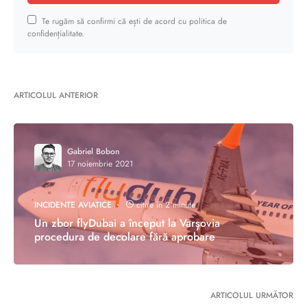
Te rugăm să confirmi că ești de acord cu politica de
confidențialitate.
ARTICOLUL ANTERIOR
Gabriel Bobon
17 noiembrie 2021
INCIDENTE AVIATICE
citire în 2 minute
Un zbor flyDubai a început la Varșovia
procedura de decolare fără aprobare
ARTICOLUL URMĂTOR