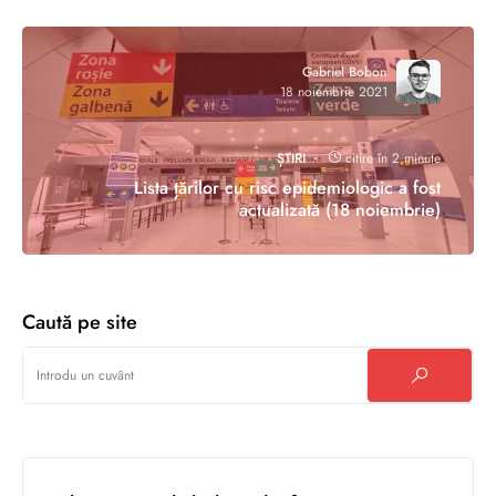
Gabriel Bobon
18 noiembrie 2021
ȘTIRI
citire în 2 minute
Lista țărilor cu risc epidemiologic a fost
actualizată (18 noiembrie)
Caută pe site