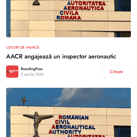
LOCURI DE MUNCĂ
AACR angajează un inspector aeronautic
BoardingPass
Citește
2 aprilie 2026