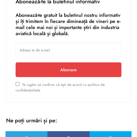
Abonează-te la buletinul informativ
Abonează-te gratuit la buletinul nostru informativ
și îți trimitem în fiecare dimineață de vineri pe e-
mail cele mai noi și importante știri din industria
aviatică locală și globală.
Abonare
Te rugăm să confirmi că ești de acord cu politica de
confidențialitate.
Ne poți urmări și pe: