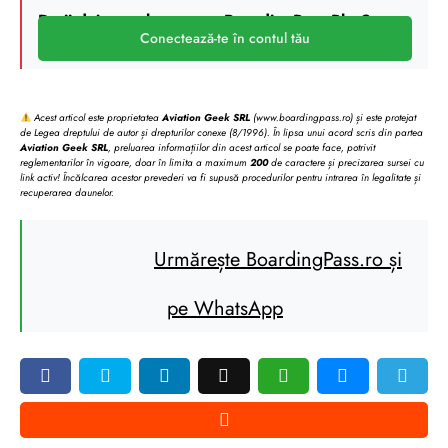
Deții deja un abonament BoardingPass Plus?
Conectează-te în contul tău
Acest articol este proprietatea
Aviation Geek SRL
(www.boardingpass.ro) și este protejat
de Legea dreptului de autor și drepturilor conexe (8/1996). În lipsa unui acord scris din partea
Aviation Geek SRL
, preluarea informațiilor din acest articol se poate face, potrivit
reglementarilor în vigoare, doar în limita a maximum
200
de caractere și precizarea sursei cu
link activ! Încălcarea acestor prevederi va fi supusă procedurilor pentru intrarea în legalitate și
recuperarea daunelor.
Urmărește BoardingPass.ro și
pe WhatsApp