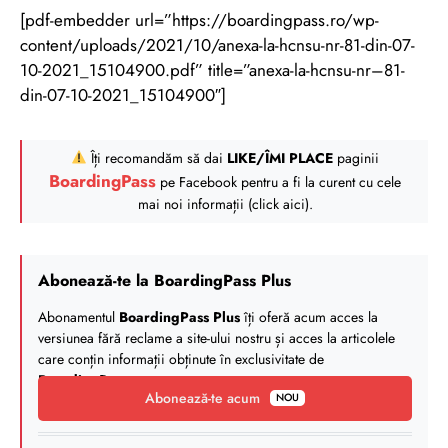
[pdf-embedder url=”https://boardingpass.ro/wp-
content/uploads/2021/10/anexa-la-hcnsu-nr-81-din-07-
10-2021_15104900.pdf” title=”anexa-la-hcnsu-nr–81-
din-07-10-2021_15104900″]
Îți recomandăm să dai
LIKE/ÎMI PLACE
paginii
BoardingPass
pe Facebook pentru a fi la curent cu cele
mai noi informații (click aici).
Abonează-te la BoardingPass Plus
Abonamentul
BoardingPass Plus
îți oferă acum acces la
versiunea fără reclame a site-ului nostru și acces la articolele
care conțin informații obținute în exclusivitate de
BoardingPass
.
Abonează-te acum
NOU