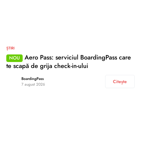
ȘTIRI
Aero Pass: serviciul BoardingPass care
NOU
te scapă de grija check-in-ului
BoardingPass
Citește
7 august 2026