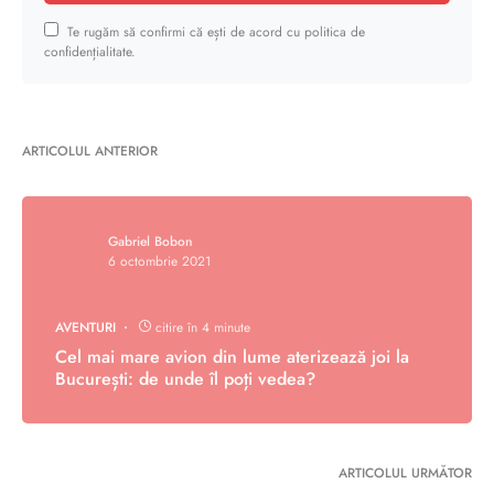
Te rugăm să confirmi că ești de acord cu politica de
confidențialitate.
ARTICOLUL ANTERIOR
Gabriel Bobon
6 octombrie 2021
AVENTURI
citire în 4 minute
Cel mai mare avion din lume aterizează joi la
București: de unde îl poți vedea?
ARTICOLUL URMĂTOR