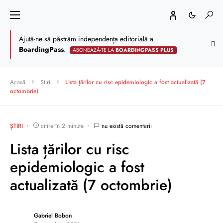
Ajută-ne să păstrăm independența editorială a
BoardingPass
.
ABONEAZĂ-TE LA
BOARDINGPASS PLUS
Acasă
Știri
Lista țărilor cu risc epidemiologic a fost actualizată (7
octombrie)
ȘTIRI
citire în 2 minute
nu există comentarii
Lista țărilor cu risc
epidemiologic a fost
actualizată (7 octombrie)
Gabriel Bobon