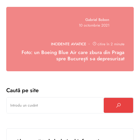
Gabriel Bobon
10 octombrie 2021
INCIDENTE AVIATICE
citire în 2 minute
Foto: un Boeing Blue Air care zbura din Praga
spre București s-a depresurizat
Caută pe site