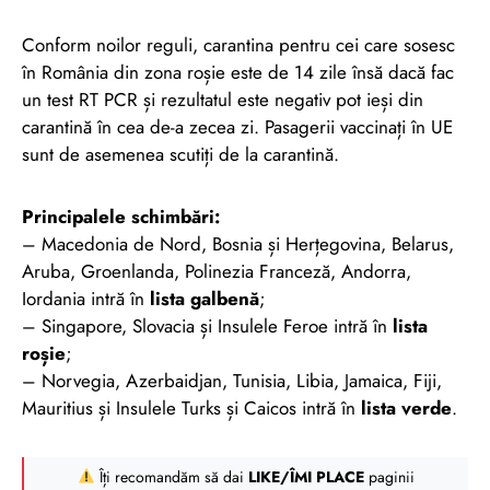
Conform noilor reguli, carantina pentru cei care sosesc
în România din zona roșie este de 14 zile însă dacă fac
un test RT PCR și rezultatul este negativ pot ieși din
carantină în cea de-a zecea zi. Pasagerii vaccinați în UE
sunt de asemenea scutiți de la carantină.
Principalele schimbări:
– Macedonia de Nord, Bosnia și Herțegovina, Belarus,
Aruba, Groenlanda, Polinezia Franceză, Andorra,
Iordania intră în
lista galbenă
;
– Singapore, Slovacia și Insulele Feroe intră în
lista
roșie
;
– Norvegia, Azerbaidjan, Tunisia, Libia, Jamaica, Fiji,
Mauritius și Insulele Turks și Caicos intră în
lista verde
.
Îți recomandăm să dai
LIKE/ÎMI PLACE
paginii