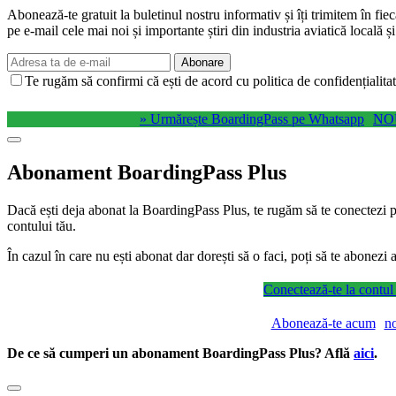
Abonează-te gratuit la buletinul nostru informativ și îți trimitem în fie
pe e-mail cele mai noi și importante știri din industria aviatică locală ș
Abonare
Te rugăm să confirmi că ești de acord cu politica de confidențialitat
» Urmărește BoardingPass pe Whatsapp
NO
Abonament BoardingPass Plus
Dacă ești deja abonat la BoardingPass Plus, te rugăm să te conectezi pe
contului tău.
În cazul în care nu ești abonat dar dorești să o faci, poți să te abonez
Conectează-te la contul
Abonează-te acum
n
De ce să cumperi un abonament BoardingPass Plus? Află
aici
.