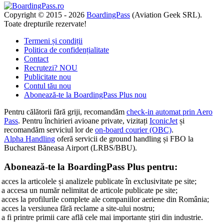
Copyright © 2015 - 2026
BoardingPass
(Aviation Geek SRL).
Toate drepturile rezervate!
Termeni și condiții
Politica de confidențialitate
Contact
Recrutezi?
NOU
Publicitate
nou
Contul tău
nou
Abonează-te la BoardingPass Plus
nou
Pentru călătorii fără griji, recomandăm
check-in automat prin Aero
Pass
. Pentru închirieri avioane private, vizitați
IconicJet
și
recomandăm serviciul lor de
on-board courier (OBC)
.
Alpha Handling
oferă servicii de ground handling și FBO la
Bucharest Băneasa Airport (LRBS/BBU).
Abonează-te la BoardingPass Plus pentru:
acces la articolele și analizele publicate în exclusivitate pe site;
a accesa un număr nelimitat de articole publicate pe site;
acces la profilurile complete ale companiilor aeriene din România;
acces la versiunea fără reclame a site-ului nostru;
a fi printre primii care află cele mai importante știri din industrie.