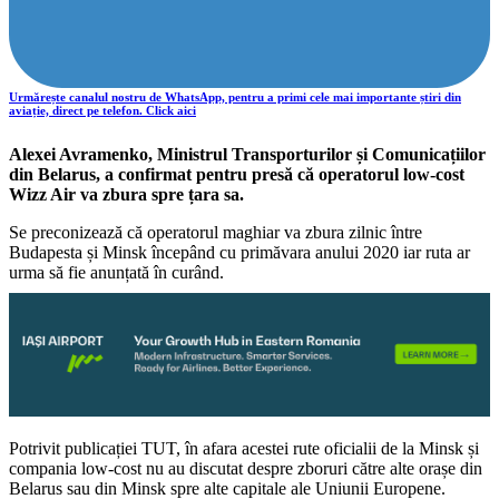
Urmărește canalul nostru de WhatsApp, pentru a primi cele mai importante știri din
aviație, direct pe telefon. Click aici
Alexei Avramenko, Ministrul Transporturilor și Comunicațiilor
din Belarus, a confirmat pentru presă că operatorul low-cost
Wizz Air va zbura spre țara sa.
Se preconizează că operatorul maghiar va zbura zilnic între
Budapesta și Minsk începând cu primăvara anului 2020 iar ruta ar
urma să fie anunțată în curând.
Potrivit publicației TUT, în afara acestei rute oficialii de la Minsk și
compania low-cost nu au discutat despre zboruri către alte orașe din
Belarus sau din Minsk spre alte capitale ale Uniunii Europene.