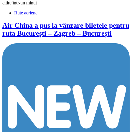
citire într-un minut
Rute aeriene
Air China a pus la vânzare biletele pentru
ruta București – Zagreb – București