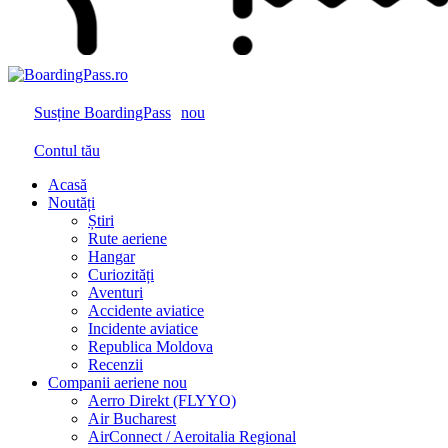
Susține BoardingPass
nou
Contul tău
Acasă
Noutăți
Știri
Rute aeriene
Hangar
Curiozități
Aventuri
Accidente aviatice
Incidente aviatice
Republica Moldova
Recenzii
Companii aeriene
nou
Aerro Direkt (FLYYO)
Air Bucharest
AirConnect / Aeroitalia Regional