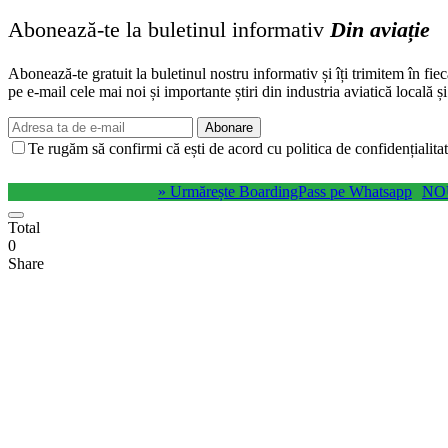
Abonează-te la buletinul informativ
Din aviație
Abonează-te gratuit la buletinul nostru informativ și îți trimitem în fie
pe e-mail cele mai noi și importante știri din industria aviatică locală ș
Abonare
Te rugăm să confirmi că ești de acord cu politica de confidențialitat
» Urmărește BoardingPass pe Whatsapp
NO
Total
0
Share