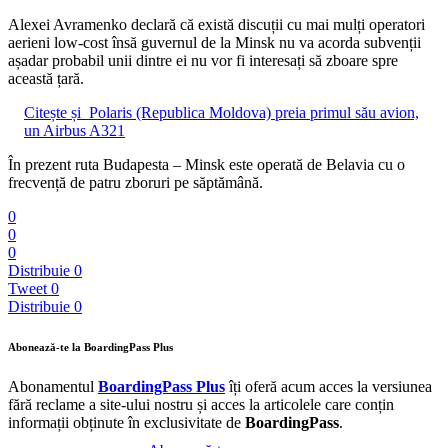
Alexei Avramenko declară că există discuții cu mai mulți operatori
aerieni low-cost însă guvernul de la Minsk nu va acorda subvenții
așadar probabil unii dintre ei nu vor fi interesați să zboare spre
această țară.
Citește și
Polaris (Republica Moldova) preia primul său avion,
un Airbus A321
În prezent ruta Budapesta – Minsk este operată de Belavia cu o
frecvență de patru zboruri pe săptămână.
0
0
0
Distribuie
0
Tweet
0
Distribuie
0
Abonează-te la BoardingPass Plus
Abonamentul
BoardingPass Plus
îți oferă acum acces la versiunea
fără reclame a site-ului nostru și acces la articolele care conțin
informații obținute în exclusivitate de
BoardingPass
.