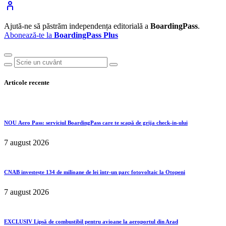
Ajută-ne să păstrăm independența editorială a
BoardingPass
.
Abonează-te la
BoardingPass Plus
Articole recente
NOU
Aero Pass: serviciul BoardingPass care te scapă de grija check-in-ului
7 august 2026
CNAB investește 134 de milioane de lei într-un parc fotovoltaic la Otopeni
7 august 2026
EXCLUSIV
Lipsă de combustibil pentru avioane la aeroportul din Arad