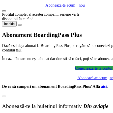
Abonează-te acum
nou
Profilul complet al acestei companii aeriene va fi
disponibil în curând.
Închide
Abonament BoardingPass Plus
Dacă ești deja abonat la BoardingPass Plus, te rugăm să te conectezi pe
contului tău.
În cazul în care nu ești abonat dar dorești să o faci, poți să te abonez
Conectează-te la contul
Abonează-te acum
n
De ce să cumperi un abonament BoardingPass Plus? Află
aici
.
Abonează-te la buletinul informativ
Din aviație