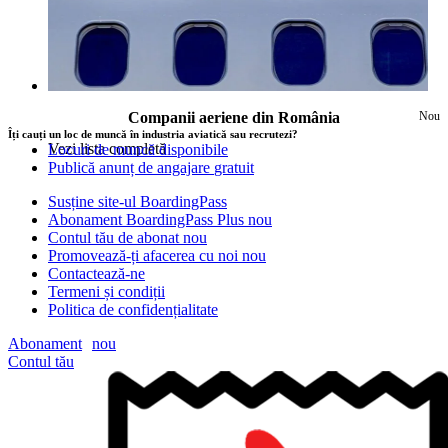
Companii aeriene din România
Nou
Îți cauți un loc de muncă în industria aviatică sau recrutezi?
Vezi lista completă
Locuri de muncă disponibile
Publică anunț de angajare
gratuit
Susține site-ul BoardingPass
Abonament BoardingPass Plus
nou
Contul tău de abonat
nou
Promovează-ți afacerea cu noi
nou
Contactează-ne
Termeni și condiții
Politica de confidențialitate
Abonament
nou
Contul tău