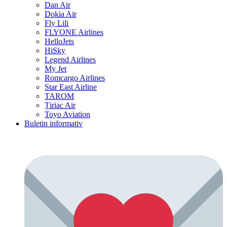
Dan Air
Dokia Air
Fly Lili
FLYONE Airlines
HelloJets
HiSky
Legend Airlines
My Jet
Romcargo Airlines
Star East Airline
TAROM
Țiriac Air
Toyo Aviation
Buletin informativ