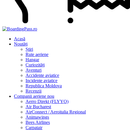
Acasă
Noutăți
Știri
Rute aeriene
Hangar
Curiozități
Aventuri
Accidente aviatice
Incidente aviatice
Republica Moldova
Recenzii
Companii aeriene
nou
Aerro Direkt (FLYYO)
Air Bucharest
AirConnect / Aeroitalia Regional
Animawings
Bees Airlines
Carpatair