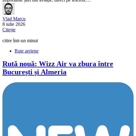
Vlad Marcu
8 iulie 2026
Citește
citire într-un minut
Rute aeriene
Rută nouă: Wizz Air va zbura între
București și Almeria