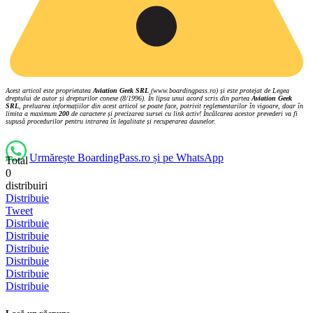
Acest articol este proprietatea
Aviation Geek SRL
(www.boardingpass.ro) și este protejat de Legea
dreptului de autor și drepturilor conexe (8/1996). În lipsa unui acord scris din partea
Aviation Geek
SRL
, preluarea informațiilor din acest articol se poate face, potrivit reglementarilor în vigoare, doar în
limita a maximum
200
de caractere și precizarea sursei cu link activ! Încălcarea acestor prevederi va fi
supusă procedurilor pentru intrarea în legalitate și recuperarea daunelor.
Urmărește BoardingPass.ro și pe WhatsApp
Total
0
distribuiri
Distribuie
Tweet
Distribuie
Distribuie
Distribuie
Distribuie
Distribuie
Distribuie