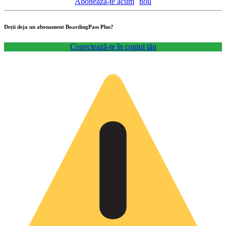
Abonează-te acum
nou
Deții deja un abonament BoardingPass Plus?
Conectează-te în contul tău