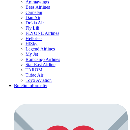
Animawings
Bees Airlines
Carpatair
Dan Air
Dokia Air
Fly Lili
FLYONE Airlines
HelloJets
HiSky
Legend Airlines
My Jet
Romcargo Airlines
Star East Airline
TAROM
Țiriac Air
Toyo Aviation
Buletin informativ