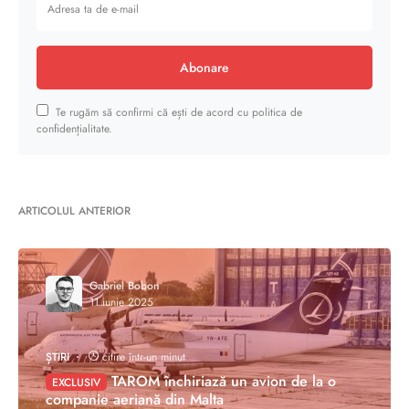
Abonare
Te rugăm să confirmi că ești de acord cu politica de
confidențialitate.
ARTICOLUL ANTERIOR
Gabriel Bobon
11 iunie 2025
ȘTIRI
citire într-un minut
TAROM închiriază un avion de la o
EXCLUSIV
companie aeriană din Malta