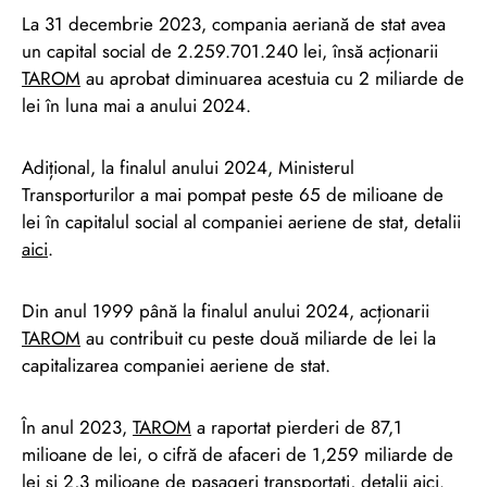
La 31 decembrie 2023, compania aeriană de stat avea
un capital social de 2.259.701.240 lei, însă acționarii
TAROM
au aprobat diminuarea acestuia cu 2 miliarde de
lei în luna mai a anului 2024.
Adițional, la finalul anului 2024, Ministerul
Transporturilor a mai pompat peste 65 de milioane de
lei în capitalul social al companiei aeriene de stat, detalii
aici
.
Din anul 1999 până la finalul anului 2024, acționarii
TAROM
au contribuit cu peste două miliarde de lei la
capitalizarea companiei aeriene de stat.
În anul 2023,
TAROM
a raportat pierderi de 87,1
milioane de lei, o cifră de afaceri de 1,259 miliarde de
lei și 2,3 milioane de pasageri transportați, detalii
aici
.