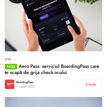
ȘTIRI
Aero Pass: serviciul BoardingPass care
NOU
te scapă de grija check-in-ului
BoardingPass
Citește
6 august 2026