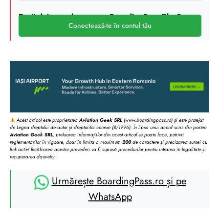
Deții deja un abonament BoardingPass Plus?
Conectează-te în contul tău
Acest articol este proprietatea
Aviation Geek SRL
(www.boardingpass.ro) și este protejat
de Legea dreptului de autor și drepturilor conexe (8/1996). În lipsa unui acord scris din partea
Aviation Geek SRL
, preluarea informațiilor din acest articol se poate face, potrivit
reglementarilor în vigoare, doar în limita a maximum
200
de caractere și precizarea sursei cu
link activ! Încălcarea acestor prevederi va fi supusă procedurilor pentru intrarea în legalitate și
recuperarea daunelor.
Urmărește BoardingPass.ro și pe
WhatsApp