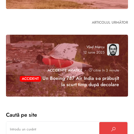
ARTICOLUL URMĂTOR
Vlad Marcu
12 iunie 2025
ACCIDENTE AVIATICE
citire în 3 minute
Un Boeing 787 Air India s-a prăbușit
ACCIDENT
la scurt timp după decolare
Caută pe site