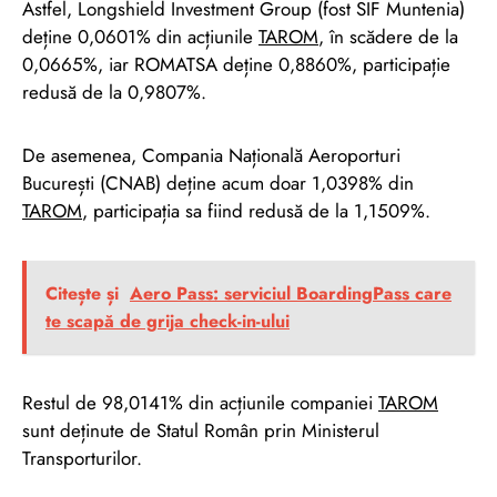
Astfel, Longshield Investment Group (fost SIF Muntenia)
deține 0,0601% din acțiunile
TAROM
, în scădere de la
0,0665%, iar ROMATSA deține 0,8860%, participație
redusă de la 0,9807%.
De asemenea, Compania Națională Aeroporturi
București (CNAB) deține acum doar 1,0398% din
TAROM
, participația sa fiind redusă de la 1,1509%.
Citește și
Aero Pass: serviciul BoardingPass care
te scapă de grija check-in-ului
Restul de 98,0141% din acțiunile companiei
TAROM
sunt deținute de Statul Român prin Ministerul
Transporturilor.