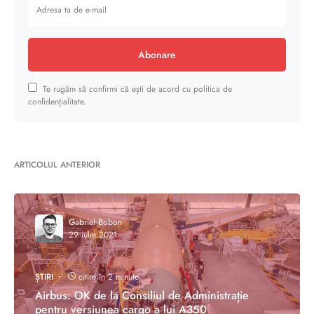
Abonare
Te rugăm să confirmi că ești de acord cu politica de
confidențialitate.
ARTICOLUL ANTERIOR
Gabriel Bobon
29 iulie 2021
ȘTIRI
citire în 2 minute
Airbus: OK de la Consiliul de Administrație
pentru versiunea cargo a lui A350