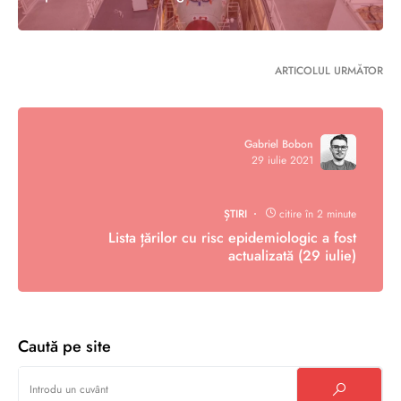
ARTICOLUL URMĂTOR
Gabriel Bobon
29 iulie 2021
ȘTIRI
citire în 2 minute
Lista țărilor cu risc epidemiologic a fost
actualizată (29 iulie)
Caută pe site