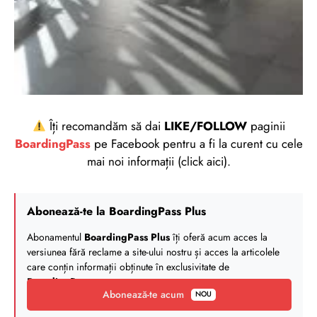
Îți recomandăm să dai
LIKE/FOLLOW
paginii
BoardingPass
pe Facebook pentru a fi la curent cu cele
mai noi informații (click aici).
Abonează-te la BoardingPass Plus
Abonamentul
BoardingPass Plus
îți oferă acum acces la
versiunea fără reclame a site-ului nostru și acces la articolele
care conțin informații obținute în exclusivitate de
BoardingPass
.
Abonează-te acum
NOU