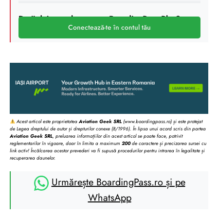
Deții deja un abonament BoardingPass Plus?
Conectează-te în contul tău
Acest articol este proprietatea
Aviation Geek SRL
(www.boardingpass.ro) și este protejat
de Legea dreptului de autor și drepturilor conexe (8/1996). În lipsa unui acord scris din partea
Aviation Geek SRL
, preluarea informațiilor din acest articol se poate face, potrivit
reglementarilor în vigoare, doar în limita a maximum
200
de caractere și precizarea sursei cu
link activ! Încălcarea acestor prevederi va fi supusă procedurilor pentru intrarea în legalitate și
recuperarea daunelor.
Urmărește BoardingPass.ro și pe
WhatsApp