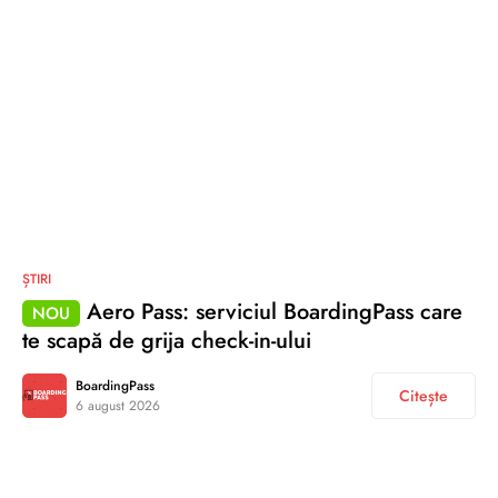
ȘTIRI
Aero Pass: serviciul BoardingPass care
NOU
te scapă de grija check-in-ului
BoardingPass
Citește
6 august 2026