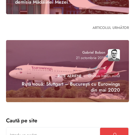
demisia Mădălinei Mezei
ARTICOLUL URMĂTOR
Gabriel Bobon
21 octombrie 2019
RUTE AERIENE
citire într-un minut
Rută nouă: Stuttgart – București cu Eurowings
din mai 2020
Caută pe site