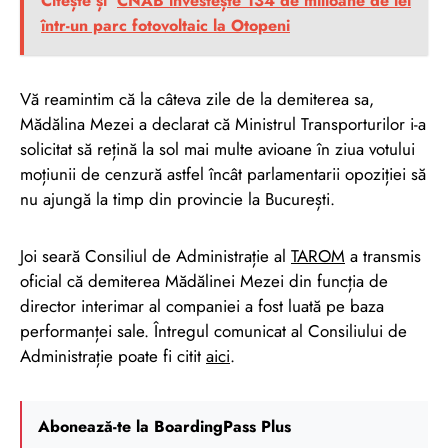
Citește și
CNAB investește 134 de milioane de lei
într-un parc fotovoltaic la Otopeni
Vă reamintim că la câteva zile de la demiterea sa,
Mădălina Mezei a declarat că Ministrul Transporturilor i-a
solicitat să rețină la sol mai multe avioane în ziua votului
moțiunii de cenzură astfel încât parlamentarii opoziției să
nu ajungă la timp din provincie la București.
Joi seară Consiliul de Administrație al
TAROM
a transmis
oficial că demiterea Mădălinei Mezei din funcția de
director interimar al companiei a fost luată pe baza
performanței sale. Întregul comunicat al Consiliului de
Administrație poate fi citit
aici
.
Abonează-te la BoardingPass Plus