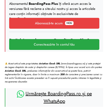
Abonamentul
BoardingPass Plus
îți oferă acum acces la
versiunea fără reclame a site-ului nostru și acces la articolele
care conțin informații obținute în exclusivitate de
BoardingPass
.
Abonează-te acum
NOU
Deții deja un abonament BoardingPass Plus?
Conectează-te în contul tău
Acest articol este proprietatea
Aviation Geek SRL
(www.boardingpass.ro) și este protejat
de Legea dreptului de autor și drepturilor conexe (8/1996). În lipsa unui acord scris din partea
Aviation Geek SRL
, preluarea informațiilor din acest articol se poate face, potrivit
reglementarilor în vigoare, doar în limita a maximum
200
de caractere și precizarea sursei cu
link activ! Încălcarea acestor prevederi va fi supusă procedurilor pentru intrarea în legalitate și
recuperarea daunelor.
Urmărește BoardingPass.ro și pe
WhatsApp