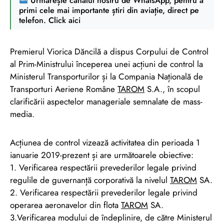
Urmărește canalul nostru de WhatsApp, pentru a
primi cele mai importante știri din aviație, direct pe
telefon. Click aici
Premierul Viorica Dăncilă a dispus Corpului de Control
al Prim-Ministrului începerea unei acțiuni de control la
Ministerul Transporturilor și la Compania Națională de
Transporturi Aeriene Române
TAROM
S.A., în scopul
clarificării aspectelor manageriale semnalate de mass-
media.
Acțiunea de control vizează activitatea din perioada 1
ianuarie 2019-prezent și are următoarele obiective:
1. Verificarea respectării prevederilor legale privind
regulile de guvernanță corporativă la nivelul
TAROM
SA.
2. Verificarea respectării prevederilor legale privind
operarea aeronavelor din flota
TAROM
SA.
3.Verificarea modului de îndeplinire, de către Ministerul