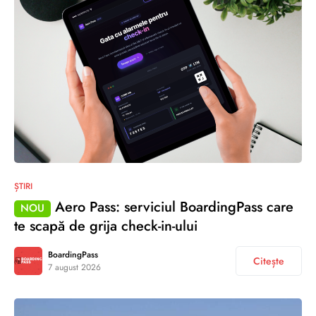
ȘTIRI
Aero Pass: serviciul BoardingPass care
NOU
te scapă de grija check-in-ului
BoardingPass
Citește
7 august 2026