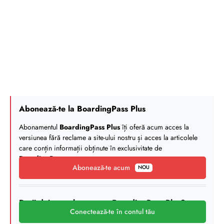
Abonează-te la BoardingPass Plus
Abonamentul
BoardingPass Plus
îți oferă acum acces la
versiunea fără reclame a site-ului nostru și acces la articolele
care conțin informații obținute în exclusivitate de
BoardingPass
.
Abonează-te acum
NOU
Deții deja un abonament BoardingPass Plus?
Conectează-te în contul tău