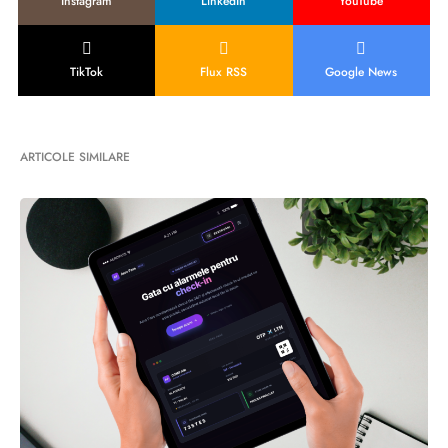
Instagram
LinkedIn
YouTube
TikTok
Flux RSS
Google News
ARTICOLE SIMILARE