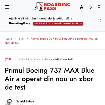
Ajută-ne să păstrăm independența editorială a
BoardingPass
.
ABONEAZĂ-TE LA
BOARDINGPASS PLUS
Acasă
Știri
Primul Boeing 737 MAX Blue Air a operat din nou un
zbor de test
ȘTIRI
citire într-un minut
nu există comentarii
Primul Boeing 737 MAX Blue
Air a operat din nou un zbor
de test
Gabriel Bobon