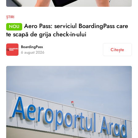
ȘTIRI
Aero Pass: serviciul BoardingPass care
NOU
te scapă de grija check-in-ului
BoardingPass
Citește
6 august 2026