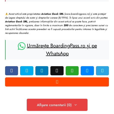
Acest articol este proprietatea
Aviation Geek SRL
(www.boardingpass.ro) și este protejat
de Legea dreptului de autor și drepturilor conexe (8/1996). În lipsa unui acord scris din partea
Aviation Geek SRL
, preluarea informațiilor din acest articol se poate face, potrivit
reglementarilor în vigoare, doar în limita a maximum
200
de caractere și precizarea sursei cu
link activ! Încălcarea acestor prevederi va fi supusă procedurilor pentru intrarea în legalitate și
recuperarea daunelor.
Urmărește BoardingPass.ro și pe
WhatsApp
Afișare comentarii (0)