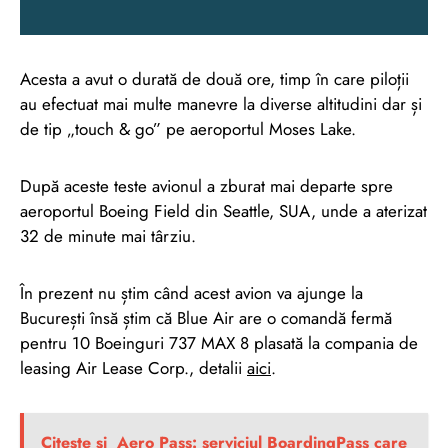
Acesta a avut o durată de două ore, timp în care piloții
au efectuat mai multe manevre la diverse altitudini dar și
de tip „touch & go” pe aeroportul Moses Lake.
După aceste teste avionul a zburat mai departe spre
aeroportul Boeing Field din Seattle, SUA, unde a aterizat
32 de minute mai târziu.
În prezent nu știm când acest avion va ajunge la
București însă știm că Blue Air are o comandă fermă
pentru 10 Boeinguri 737 MAX 8 plasată la compania de
leasing Air Lease Corp., detalii
aici
.
Citește și
Aero Pass: serviciul BoardingPass care