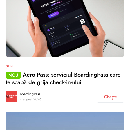
ȘTIRI
Aero Pass: serviciul BoardingPass care
NOU
te scapă de grija check-in-ului
BoardingPass
Citește
7 august 2026