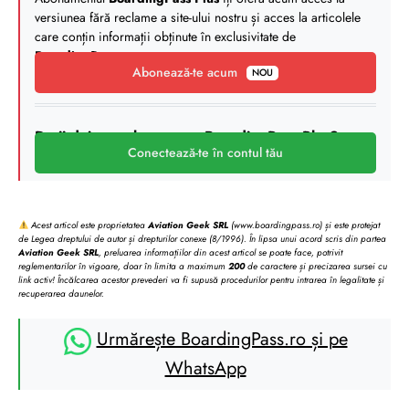
versiunea fără reclame a site-ului nostru și acces la articolele
care conțin informații obținute în exclusivitate de
BoardingPass
.
Abonează-te acum
NOU
Deții deja un abonament BoardingPass Plus?
Conectează-te în contul tău
Acest articol este proprietatea
Aviation Geek SRL
(www.boardingpass.ro) și este protejat
de Legea dreptului de autor și drepturilor conexe (8/1996). În lipsa unui acord scris din partea
Aviation Geek SRL
, preluarea informațiilor din acest articol se poate face, potrivit
reglementarilor în vigoare, doar în limita a maximum
200
de caractere și precizarea sursei cu
link activ! Încălcarea acestor prevederi va fi supusă procedurilor pentru intrarea în legalitate și
recuperarea daunelor.
Urmărește BoardingPass.ro și pe
WhatsApp