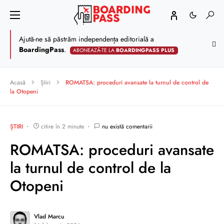
Ajută-ne să păstrăm independența editorială a
BoardingPass
.
ABONEAZĂ-TE LA
BOARDINGPASS PLUS
Acasă
Știri
ROMATSA: proceduri avansate la turnul de control de
la Otopeni
ȘTIRI
citire în 2 minute
nu există comentarii
ROMATSA: proceduri avansate
la turnul de control de la
Otopeni
Vlad Marcu