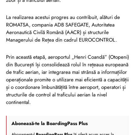
zbor și a traficului aerian.
La realizarea acestui progres au contribuit, alături de
ROMATSA, compania ADB SAFEGATE, Autoritatea
Aeronautică Civilă Română (AACR) și structurile
Managerului de Rețea din cadrul EUROCONTROL.
Prin această etapă, aeroportul „Henri Coandă” (Otopeni)
din București își consolidează rolul în rețeaua europeană
de trafic aerian, iar integrarea mai strânsă a informațiilor
operaționale promite o utilizare mai eficientă a capacității
și o coordonare îmbunătățită între aeroport, operatori și
structurile de control al traficului aerian la nivel
continental.
Abonează-te la BoardingPass Plus
Abonamentul
BoardingPass Plus
îți oferă acum acces la