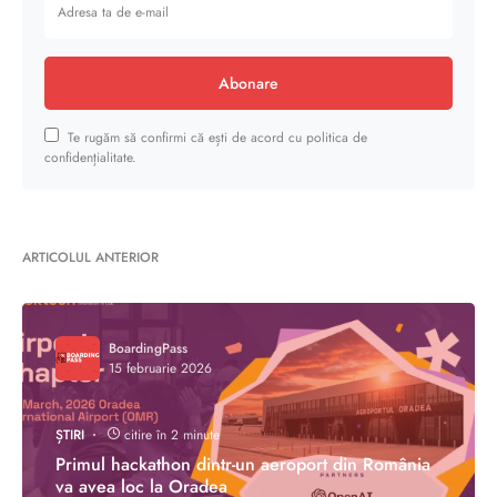
Abonare
Te rugăm să confirmi că ești de acord cu politica de
confidențialitate.
ARTICOLUL ANTERIOR
BoardingPass
15 februarie 2026
ȘTIRI
citire în 2 minute
Primul hackathon dintr-un aeroport din România
va avea loc la Oradea