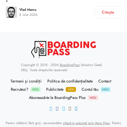
Vlad Marcu
Citește
8 iulie 2026
Copyright © 2015 - 2026
BoardingPass
(Aviation Geek
SRL). Toate drepturile rezervate!
Termeni și condiții
Politica de confidențialitate
Contact
Recrutezi?
Publicitate
Contul tău
NOU
NOU
NOU
Abonează-te la BoardingPass Plus
NOU
Pentru călătorii fără griji, recomandăm
check-in automat prin Aero Pass
. Pentru