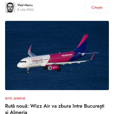
Vlad Marcu
Citește
8 iulie 2026
RUTE AERIENE
Rută nouă: Wizz Air va zbura între București
și Almeria