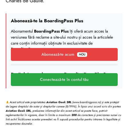
Charles de Gaulle.
Abonează-te la BoardingPass Plus
Abonamentul
BoardingPass Plus
îți oferă acum acces la
versiunea fără reclame a site-ului nostru și acces la articolele
care conțin informații obținute în exclusivitate de
BoardingPass
.
Abonează-te acum
NOU
Deții deja un abonament BoardingPass Plus?
Conectează-te în contul tău
Acest articol este proprietatea
Aviation Geek SRL
(www.boardingpass.ro) și este protejat
de Legea dreptului de autor și drepturilor conexe (8/1996). În lipsa unui acord scris din partea
Aviation Geek SRL
, preluarea informațiilor din acest articol se poate face, potrivit
reglementarilor în vigoare, doar în limita a maximum
200
de caractere și precizarea sursei cu
link activ! Încălcarea acestor prevederi va fi supusă procedurilor pentru intrarea în legalitate și
recuperarea daunelor.