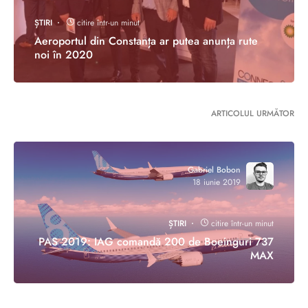
ȘTIRI
citire într-un minut
Aeroportul din Constanța ar putea anunța rute
noi în 2020
ARTICOLUL URMĂTOR
Gabriel Bobon
18 iunie 2019
ȘTIRI
citire într-un minut
PAS 2019: IAG comandă 200 de Boeinguri 737
MAX