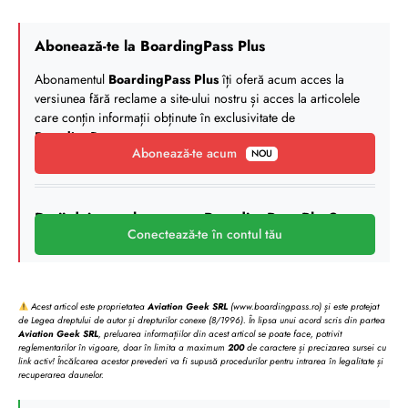
Abonează-te la BoardingPass Plus
Abonamentul
BoardingPass Plus
îți oferă acum acces la
versiunea fără reclame a site-ului nostru și acces la articolele
care conțin informații obținute în exclusivitate de
BoardingPass
.
Abonează-te acum
NOU
Deții deja un abonament BoardingPass Plus?
Conectează-te în contul tău
Acest articol este proprietatea
Aviation Geek SRL
(www.boardingpass.ro) și este protejat
de Legea dreptului de autor și drepturilor conexe (8/1996). În lipsa unui acord scris din partea
Aviation Geek SRL
, preluarea informațiilor din acest articol se poate face, potrivit
reglementarilor în vigoare, doar în limita a maximum
200
de caractere și precizarea sursei cu
link activ! Încălcarea acestor prevederi va fi supusă procedurilor pentru intrarea în legalitate și
recuperarea daunelor.