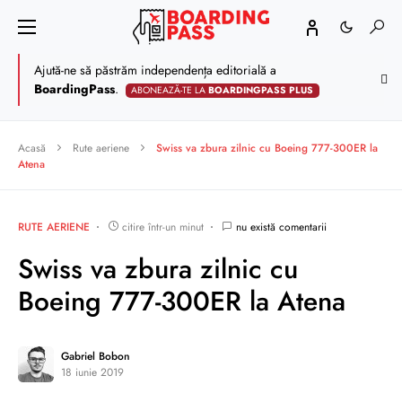
Ajută-ne să păstrăm independența editorială a
BoardingPass
.
ABONEAZĂ-TE LA
BOARDINGPASS PLUS
Acasă
Rute aeriene
Swiss va zbura zilnic cu Boeing 777-300ER la
Atena
RUTE AERIENE
citire într-un minut
nu există comentarii
Swiss va zbura zilnic cu
Boeing 777-300ER la Atena
Gabriel Bobon
18 iunie 2019