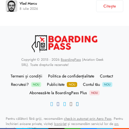
Vlad Marcu
Citește
8 iulie 2026
Copyright © 2015 - 2026
BoardingPass
(Aviation Geek
SRL). Toate drepturile rezervate!
Termeni și condiții
Politica de confidențialitate
Contact
Recrutezi?
Publicitate
Contul tău
NOU
NOU
NOU
Abonează-te la BoardingPass Plus
NOU
Pentru călătorii fără griji, recomandăm
check-in automat prin Aero Pass
. Pentru
închirieri avioane private, vizitați
IconicJet
și recomandăm serviciul lor de
on-