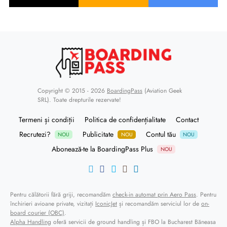
Copyright © 2015 - 2026
BoardingPass
(Aviation Geek
SRL). Toate drepturile rezervate!
Termeni și condiții
Politica de confidențialitate
Contact
Recrutezi?
Publicitate
Contul tău
NOU
NOU
NOU
Abonează-te la BoardingPass Plus
NOU
Pentru călătorii fără griji, recomandăm
check-in automat prin Aero Pass
. Pentru
închirieri avioane private, vizitați
IconicJet
și recomandăm serviciul lor de
on-
board courier (OBC)
.
Alpha Handling
oferă servicii de ground handling și FBO la Bucharest Băneasa