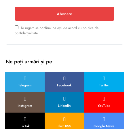
Abonare
Te rugăm să confirmi că ești de acord cu politica de
confidențialitate.
Ne poți urmări și pe:
Telegram
Facebook
Twitter
Instagram
LinkedIn
YouTube
TikTok
Flux RSS
Google News