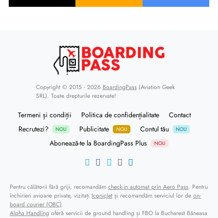
Copyright © 2015 - 2026
BoardingPass
(Aviation Geek
SRL). Toate drepturile rezervate!
Termeni și condiții
Politica de confidențialitate
Contact
Recrutezi?
Publicitate
Contul tău
NOU
NOU
NOU
Abonează-te la BoardingPass Plus
NOU
Pentru călătorii fără griji, recomandăm
check-in automat prin Aero Pass
. Pentru
închirieri avioane private, vizitați
IconicJet
și recomandăm serviciul lor de
on-
board courier (OBC)
.
Alpha Handling
oferă servicii de ground handling și FBO la Bucharest Băneasa