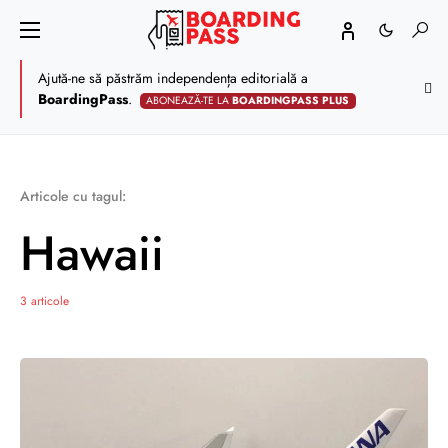
Ajută-ne să păstrăm independența editorială a
BoardingPass
.
ABONEAZĂ-TE LA
BOARDINGPASS PLUS
Articole cu tagul:
Hawaii
3 articole