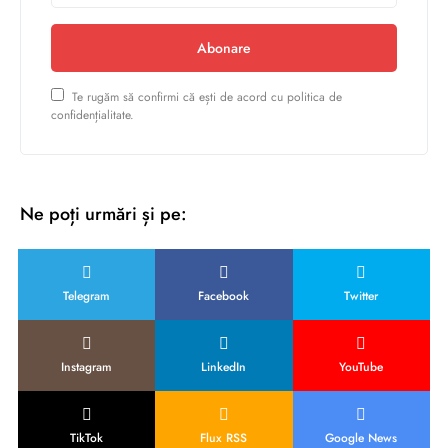
Abonare
Te rugăm să confirmi că ești de acord cu politica de
confidențialitate.
Ne poți urmări și pe:
Telegram
Facebook
Twitter
Instagram
LinkedIn
YouTube
TikTok
Flux RSS
Google News