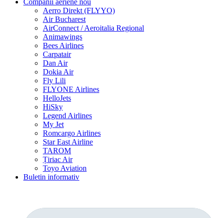
Companii aeriene
nou
Aerro Direkt (FLYYO)
Air Bucharest
AirConnect / Aeroitalia Regional
Animawings
Bees Airlines
Carpatair
Dan Air
Dokia Air
Fly Lili
FLYONE Airlines
HelloJets
HiSky
Legend Airlines
My Jet
Romcargo Airlines
Star East Airline
TAROM
Țiriac Air
Toyo Aviation
Buletin informativ