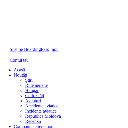
Susține BoardingPass
nou
Contul tău
Acasă
Noutăți
Știri
Rute aeriene
Hangar
Curiozități
Aventuri
Accidente aviatice
Incidente aviatice
Republica Moldova
Recenzii
Companii aeriene
nou