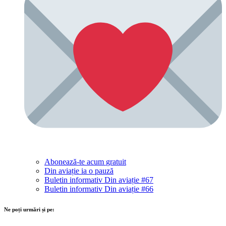
Abonează-te acum
gratuit
Din aviație ia o pauză
Buletin informativ Din aviație #67
Buletin informativ Din aviație #66
Ne poți urmări și pe: