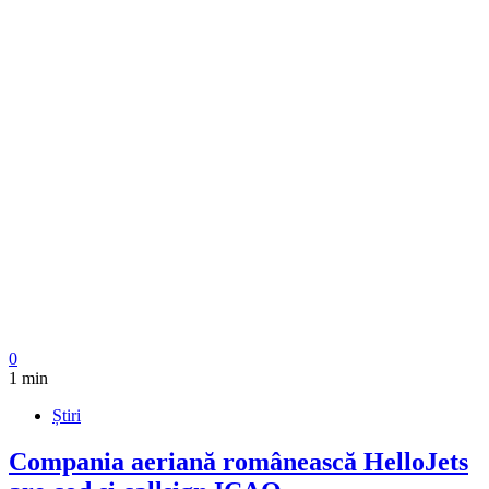
0
1 min
Știri
Compania aeriană românească HelloJets