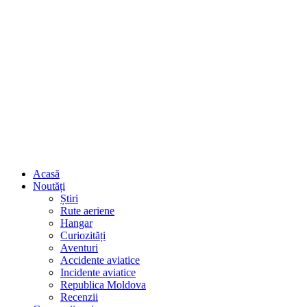
Acasă
Noutăți
Știri
Rute aeriene
Hangar
Curiozități
Aventuri
Accidente aviatice
Incidente aviatice
Republica Moldova
Recenzii