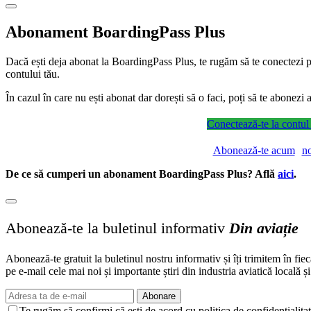
Abonament BoardingPass Plus
Dacă ești deja abonat la BoardingPass Plus, te rugăm să te conectezi pe
contului tău.
În cazul în care nu ești abonat dar dorești să o faci, poți să te abonez
Conectează-te la contul
Abonează-te acum
n
De ce să cumperi un abonament BoardingPass Plus? Află
aici
.
Abonează-te la buletinul informativ
Din aviație
Abonează-te gratuit la buletinul nostru informativ și îți trimitem în fie
pe e-mail cele mai noi și importante știri din industria aviatică locală ș
Abonare
Te rugăm să confirmi că ești de acord cu politica de confidențialitat