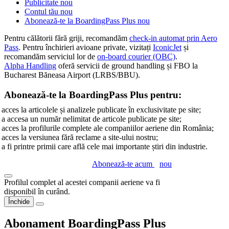
Publicitate
nou
Contul tău
nou
Abonează-te la BoardingPass Plus
nou
Pentru călătorii fără griji, recomandăm
check-in automat prin Aero
Pass
. Pentru închirieri avioane private, vizitați
IconicJet
și
recomandăm serviciul lor de
on-board courier (OBC)
.
Alpha Handling
oferă servicii de ground handling și FBO la
Bucharest Băneasa Airport (LRBS/BBU).
Abonează-te la BoardingPass Plus pentru:
acces la articolele și analizele publicate în exclusivitate pe site;
a accesa un număr nelimitat de articole publicate pe site;
acces la profilurile complete ale companiilor aeriene din România;
acces la versiunea fără reclame a site-ului nostru;
a fi printre primii care află cele mai importante știri din industrie.
Abonează-te acum
nou
Profilul complet al acestei companii aeriene va fi
disponibil în curând.
Închide
Abonament BoardingPass Plus