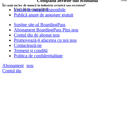
Companii aeriene din România
Îți cauți un loc de muncă în industria aviatică sau recrutezi?
Vezi lista completă
Locuri de muncă disponibile
Publică anunț de angajare
gratuit
Susține site-ul BoardingPass
Abonament BoardingPass Plus
nou
Contul tău de abonat
nou
Promovează-ți afacerea cu noi
nou
Contactează-ne
Termeni și condiții
Politica de confidențialitate
Abonament
nou
Contul tău