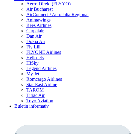
Aerro Direkt (FLYYO)
Air Bucharest
AirConnect / Aeroitalia Regional
Animawings
Bees Airlines
Carpatair
Dan Air
Dokia Air
Fly Lili
FLYONE Airlines
HelloJets
HiSky
Legend Airlines
My Jet
Romcargo Airlines
Star East Airline
TAROM
Țiriac Air
Toyo Aviation
Buletin informativ