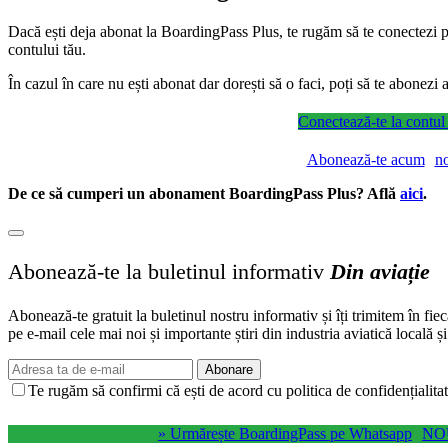
Dacă ești deja abonat la BoardingPass Plus, te rugăm să te conectezi pe
contului tău.
În cazul în care nu ești abonat dar dorești să o faci, poți să te abonez
Conectează-te la contul
Abonează-te acum
n
De ce să cumperi un abonament BoardingPass Plus? Află
aici
.
Abonează-te la buletinul informativ
Din aviație
Abonează-te gratuit la buletinul nostru informativ și îți trimitem în fie
pe e-mail cele mai noi și importante știri din industria aviatică locală ș
Abonare
Te rugăm să confirmi că ești de acord cu politica de confidențialitat
» Urmărește BoardingPass pe Whatsapp
NO