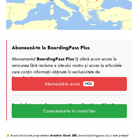
Abonează-te la BoardingPass Plus
Abonamentul
BoardingPass Plus
îți oferă acum acces la
versiunea fără reclame a site-ului nostru și acces la articolele
care conțin informații obținute în exclusivitate de
BoardingPass
.
Abonează-te acum
NOU
Deții deja un abonament BoardingPass Plus?
Conectează-te în contul tău
Acest articol este proprietatea
Aviation Geek SRL
(www.boardingpass.ro) și este protejat