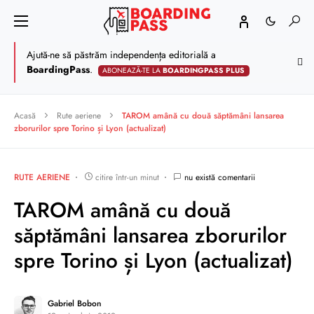
Ajută-ne să păstrăm independența editorială a
BoardingPass
.
ABONEAZĂ-TE LA
BOARDINGPASS PLUS
Acasă
Rute aeriene
TAROM amână cu două săptămâni lansarea
zborurilor spre Torino și Lyon (actualizat)
RUTE AERIENE
citire într-un minut
nu există comentarii
TAROM amână cu două
săptămâni lansarea zborurilor
spre Torino și Lyon (actualizat)
Gabriel Bobon