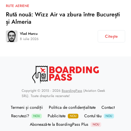
RUTE AERIENE
Rută nouă: Wizz Air va zbura între București
și Almeria
Vlad Marcu
Citește
8 iulie 2026
Copyright © 2015 - 2026
BoardingPass
(Aviation Geek
SRL). Toate drepturile rezervate!
Termeni și condiții
Politica de confidențialitate
Contact
Recrutezi?
Publicitate
Contul tău
NOU
NOU
NOU
Abonează-te la BoardingPass Plus
NOU