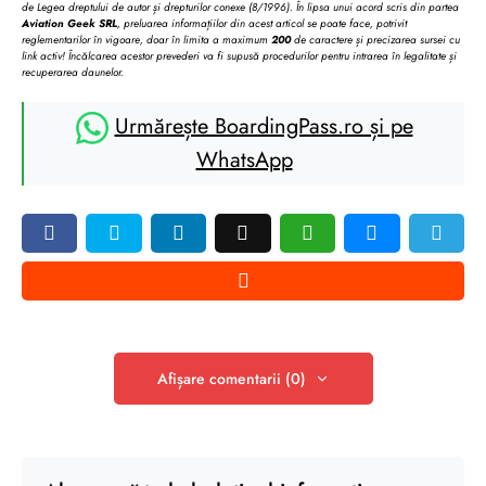
de Legea dreptului de autor și drepturilor conexe (8/1996). În lipsa unui acord scris din partea
Aviation Geek SRL
, preluarea informațiilor din acest articol se poate face, potrivit
reglementarilor în vigoare, doar în limita a maximum
200
de caractere și precizarea sursei cu
link activ! Încălcarea acestor prevederi va fi supusă procedurilor pentru intrarea în legalitate și
recuperarea daunelor.
Urmărește BoardingPass.ro și pe
WhatsApp
Afișare comentarii (0)