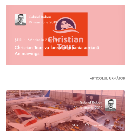
Gabriel Bobon
19 noiembrie 2019
ȘTIRI
citire în 2 minute
Christian Tour va lansa compania aeriană
Animawings
ARTICOLUL URMĂTOR
Gabriel Bobon
19 noiembrie 2019
ȘTIRI
citire într-un minut