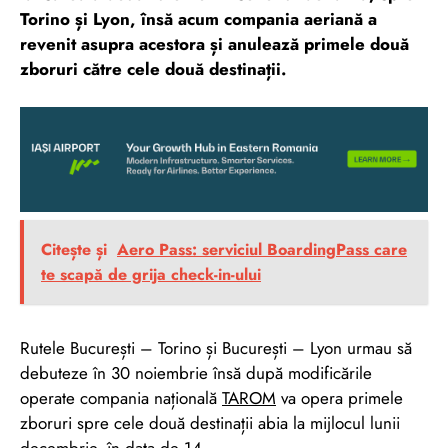
Torino și Lyon, însă acum compania aeriană a
revenit asupra acestora și anulează primele două
zboruri către cele două destinații.
Citește și
Aero Pass: serviciul BoardingPass care
te scapă de grija check-in-ului
Rutele București – Torino și București – Lyon urmau să
debuteze în 30 noiembrie însă după modificările
operate compania națională
TAROM
va opera primele
zboruri spre cele două destinații abia la mijlocul lunii
decembrie, în data de 14.