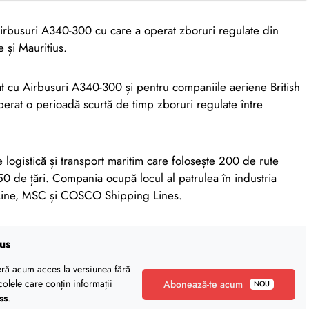
Airbusuri A340-300 cu care a operat zboruri regulate din
 și Mauritius.
t cu Airbusuri A340-300 și pentru companiile aeriene British
operat o perioadă scurtă de timp zboruri regulate între
gistică și transport maritim care folosește 200 de rute
50 de țări. Compania ocupă locul al patrulea în industria
 Line, MSC și COSCO Shipping Lines.
us
eră acum acces la versiunea fără
icolele care conțin informații
Abonează-te acum
NOU
ss
.