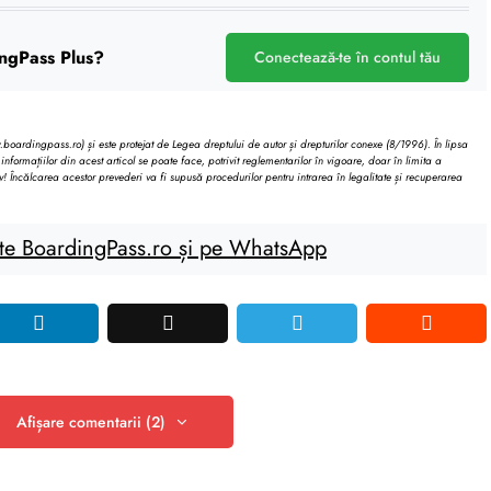
ngPass Plus?
Conectează-te în contul tău
oardingpass.ro) și este protejat de Legea dreptului de autor și drepturilor conexe (8/1996). În lipsa
informațiilor din acest articol se poate face, potrivit reglementarilor în vigoare, doar în limita a
v! Încălcarea acestor prevederi va fi supusă procedurilor pentru intrarea în legalitate și recuperarea
te BoardingPass.ro și pe WhatsApp
Afișare comentarii (2)