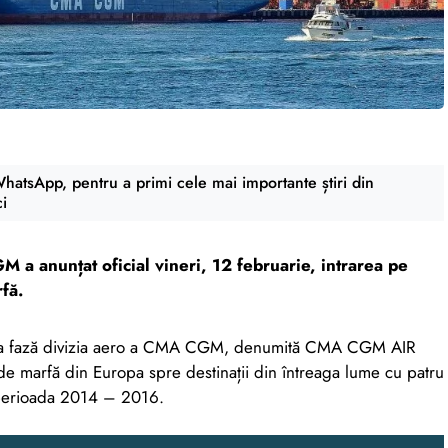
atsApp, pentru a primi cele mai importante știri din
ci
a anunțat oficial vineri, 12 februarie, intrarea pe
fă.
rima fază divizia aero a CMA CGM, denumită CMA CGM AIR
e marfă din Europa spre destinații din întreaga lume cu patru
perioada 2014 – 2016.