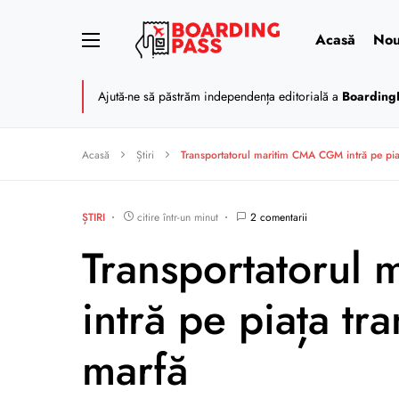
Acasă
Nou
Ajută-ne să păstrăm independența editorială a
Boarding
Acasă
Știri
Transportatorul maritim CMA CGM intră pe piaț
ȘTIRI
citire într-un minut
2 comentarii
Transportatorul
intră pe piața tr
marfă