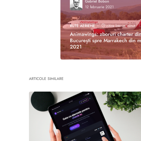
Gabriel Bobon
12 februarie 2021
RUTE AERIENE
citire într-un minut
Animawings: zboruri charter di
București spre Marrakech din m
2021
ARTICOLE SIMILARE