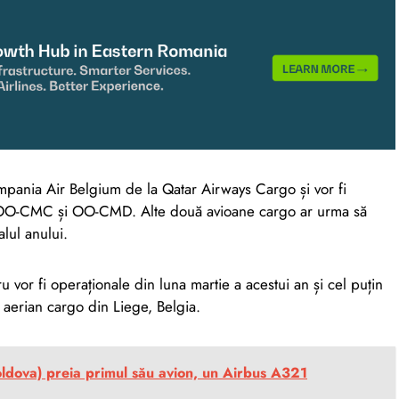
mpania Air Belgium de la Qatar Airways Cargo și vor fi
O-CMC și OO-CMD. Alte două avioane cargo ar urma să
alul anului.
vor fi operaționale din luna martie a acestui an și cel puțin
l aerian cargo din Liege, Belgia.
oldova) preia primul său avion, un Airbus A321