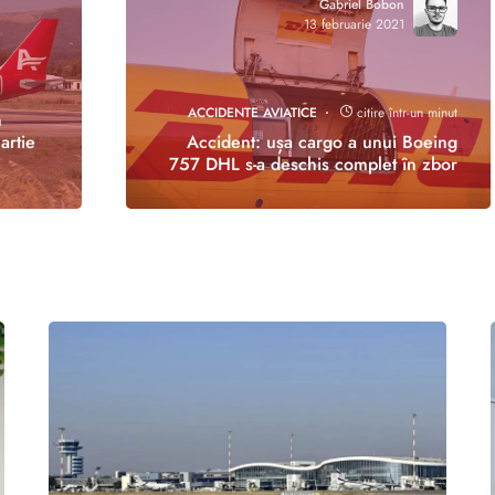
Gabriel Bobon
13 februarie 2021
ACCIDENTE AVIATICE
citire într-un minut
n
artie
Accident: ușa cargo a unui Boeing
757 DHL s-a deschis complet în zbor