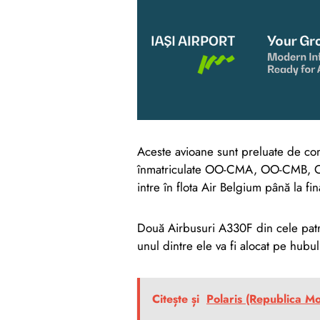
Aceste avioane sunt preluate de co
înmatriculate OO-CMA, OO-CMB, O
intre în flota Air Belgium până la fin
Două Airbusuri A330F din cele patru 
unul dintre ele va fi alocat pe hubu
Citește și
Polaris (Republica M