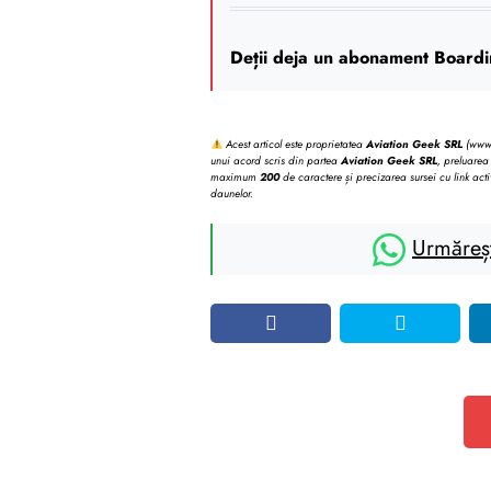
Deții deja un abonament Boardi
Acest articol este proprietatea
Aviation Geek SRL
(www.b
unui acord scris din partea
Aviation Geek SRL
, preluarea 
maximum
200
de caractere și precizarea sursei cu link acti
daunelor.
Urmăreș