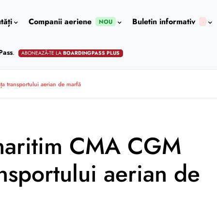
tăți
Companii aeriene
Buletin informativ
NOU
Pass
.
ABONEAZĂ-TE LA
BOARDINGPASS PLUS
a transportului aerian de marfă
 maritim CMA CGM
ansportului aerian de