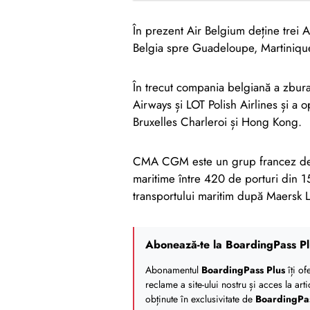
În prezent Air Belgium deține trei 
Belgia spre Guadeloupe, Martinique
În trecut compania belgiană a zbura
Airways și LOT Polish Airlines și a 
Bruxelles Charleroi și Hong Kong.
CMA CGM este un grup francez de lo
maritime între 420 de porturi din 1
transportului maritim după Maersk
Abonează-te la BoardingPass Pl
Abonamentul
BoardingPass Plus
îți of
reclame a site-ului nostru și acces la art
obținute în exclusivitate de
BoardingPa