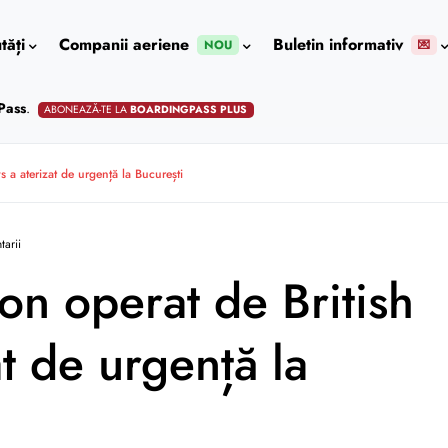
tăți
Companii aeriene
Buletin informativ
NOU
💌
Pass
.
ABONEAZĂ-TE LA
BOARDINGPASS PLUS
s a aterizat de urgență la București
tarii
on operat de British
t de urgență la