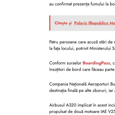
au confirmat prezența fumului la bo
Citește și
Polaris (Republica M
​Patru persoane care acuză stări de 
la fața locului, potrivit Ministerului S
Conform surselor
BoardingPass
, 
însoțitori de bord care făceau parte
Compania Națională Aeroporturi Bucu
destinația finală pe alte zboruri, ia
Airbusul A320 implicat în acest inc
propulsat de două motoare IAE V2