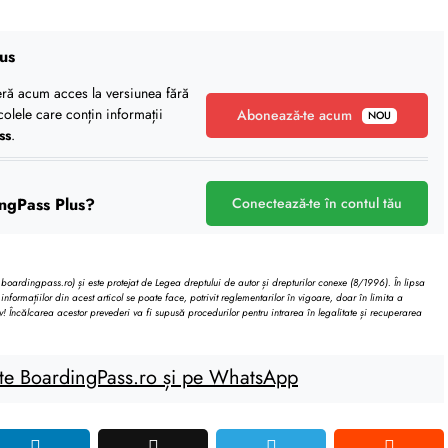
us
eră acum acces la versiunea fără
icolele care conțin informații
Abonează-te acum
NOU
ss
.
ngPass Plus?
Conectează-te în contul tău
oardingpass.ro) și este protejat de Legea dreptului de autor și drepturilor conexe (8/1996). În lipsa
informațiilor din acest articol se poate face, potrivit reglementarilor în vigoare, doar în limita a
v! Încălcarea acestor prevederi va fi supusă procedurilor pentru intrarea în legalitate și recuperarea
te BoardingPass.ro și pe WhatsApp