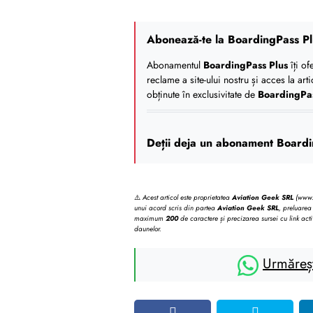
Abonează-te la BoardingPass Pl
Abonamentul
BoardingPass Plus
îți of
reclame a site-ului nostru și acces la art
obținute în exclusivitate de
BoardingPa
Deții deja un abonament Boardi
⚠️
Acest articol este proprietatea
Aviation Geek SRL
(www.b
unui acord scris din partea
Aviation Geek SRL
, preluarea 
maximum
200
de caractere și precizarea sursei cu link acti
daunelor.
Urmăreș