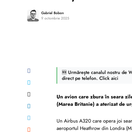
Gabriel Bobon
9 octombrie 2025
🆕 Urmărește canalul nostru de Wh
direct pe telefon. Click aici
Un avion care zbura în seara zil
(Marea Britanie) a aterizat de ur
Un Airbus A320 care opera joi seara
aeroportul Heathrow din Londra (Mar