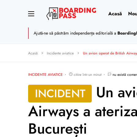
Acasă
Nou
Ajută-ne să păstrăm independența editorială a
Boarding
Acasă
Incidente aviatice
Un avion operat de British Airway
INCIDENTE AVIATICE
citire într-un minut
nu există comen
Un avi
INCIDENT
Airways a ateriza
București