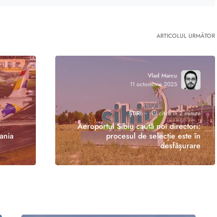
ARTICOLUL URMĂTOR
Vlad Marcu
11 octombrie 2025
ȘTIRI
citire în 2 minute
Aeroportul Sibiu caută noi directori:
ania
procesul de selecție este în
desfășurare