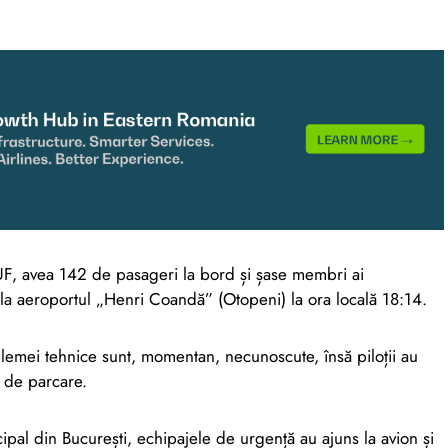
UF, avea 142 de pasageri la bord și șase membri ai
ță la aeroportul „Henri Coandă” (Otopeni) la ora locală 18:14.
lemei tehnice sunt, momentan, necunoscute, însă piloții au
a de parcare.
ipal din București, echipajele de urgență au ajuns la avion și