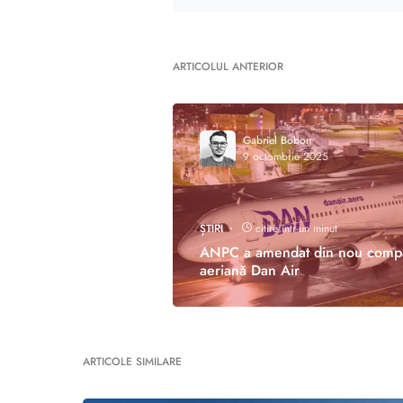
ARTICOLUL ANTERIOR
Gabriel Bobon
9 octombrie 2025
ȘTIRI
citire într-un minut
ANPC a amendat din nou comp
aeriană Dan Air
ARTICOLE SIMILARE