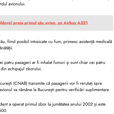
rdul avionului.
oldova) preia primul său avion, un Airbus A321
rău, fiind posibil intoxicate cu fum, primesc asistență medicală
ănătății.
cei patru pasageri ar fi inhalat fumuri și sunt chiar cei patru
 din echipajul zborului.
rești (CNAB) transmite că pasagerii vor fi rerutați spre
r avionul va rămâne la București pentru verificări suplimentare.
ident a operat primul zbor la jumătatea anului 2002 și este
500.