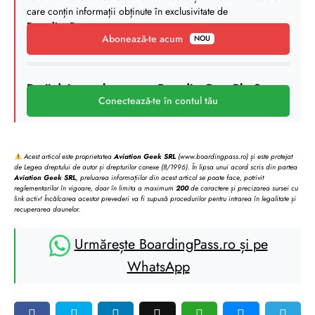
care conțin informații obținute în exclusivitate de
BoardingPass
.
Abonează-te acum
NOU
Deții deja un abonament BoardingPass Plus?
Conectează-te în contul tău
Acest articol este proprietatea
Aviation Geek SRL
(www.boardingpass.ro) și este protejat
de Legea dreptului de autor și drepturilor conexe (8/1996). În lipsa unui acord scris din partea
Aviation Geek SRL
, preluarea informațiilor din acest articol se poate face, potrivit
reglementarilor în vigoare, doar în limita a maximum
200
de caractere și precizarea sursei cu
link activ! Încălcarea acestor prevederi va fi supusă procedurilor pentru intrarea în legalitate și
recuperarea daunelor.
Urmărește BoardingPass.ro și pe
WhatsApp