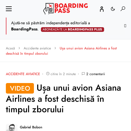
Ajută-ne să păstrăm independența editorială a
BoardingPass
.
ABONEAZĂ-TE LA
BOARDINGPASS PLUS
Acasă
Accidente aviatice
Ușa unui avion Asiana Airlines a fost
deschisă în timpul zborului
ACCIDENTE AVIATICE
citire în 2 minute
2 comentarii
Ușa unui avion Asiana
VIDEO
Airlines a fost deschisă în
timpul zborului
Gabriel Bobon