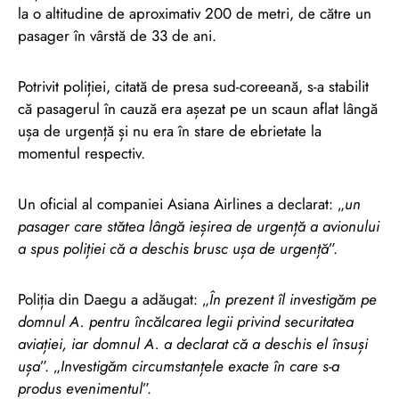
la o altitudine de aproximativ 200 de metri, de către un
pasager în vârstă de 33 de ani.
Potrivit poliției, citată de presa sud-coreeană, s-a stabilit
că pasagerul în cauză era așezat pe un scaun aflat lângă
ușa de urgență și nu era în stare de ebrietate la
momentul respectiv.
Un oficial al companiei Asiana Airlines a declarat: „
un
pasager care stătea lângă ieșirea de urgență a avionului
a spus poliției că a deschis brusc ușa de urgență
”.
Poliția din Daegu a adăugat: „
În prezent îl investigăm pe
domnul A. pentru încălcarea legii privind securitatea
aviației, iar domnul A. a declarat că a deschis el însuși
ușa
”. „
Investigăm circumstanțele exacte în care s-a
produs evenimentul
”.