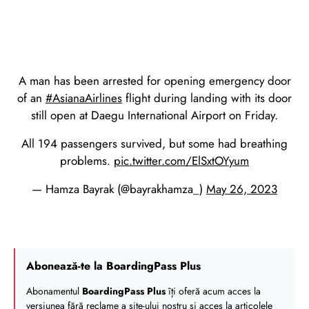
A man has been arrested for opening emergency door
of an
#AsianaAirlines
flight during landing with its door
still open at Daegu International Airport on Friday.
All 194 passengers survived, but some had breathing
problems.
pic.twitter.com/ElSxtOYyum
— Hamza Bayrak (@bayrakhamza_)
May 26, 2023
Abonează-te la BoardingPass Plus
Abonamentul
BoardingPass Plus
îți oferă acum acces la
versiunea fără reclame a site-ului nostru și acces la articolele