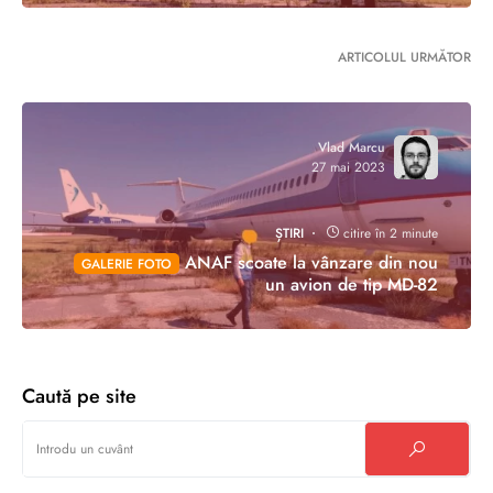
ARTICOLUL URMĂTOR
Vlad Marcu
27 mai 2023
ȘTIRI
citire în 2 minute
ANAF scoate la vânzare din nou
GALERIE FOTO
un avion de tip MD-82
Caută pe site