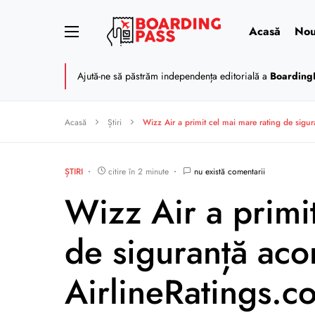
Acasă
Nou
Ajută-ne să păstrăm independența editorială a
Boarding
Acasă
Știri
Wizz Air a primit cel mai mare rating de sigu
ȘTIRI
citire în 2 minute
nu există comentarii
Wizz Air a primi
de siguranță aco
AirlineRatings.c