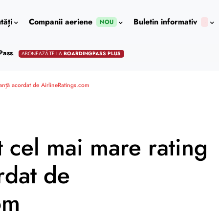
tăți
Companii aeriene
Buletin informativ
NOU
Pass
.
ABONEAZĂ-TE LA
BOARDINGPASS PLUS
ranță acordat de AirlineRatings.com
t cel mai mare rating
rdat de
om