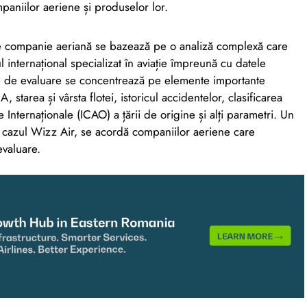
aniilor aeriene și produselor lor.
re companie aeriană se bazează pe o analiză complexă care
l internațional specializat în aviație împreună cu datele
ile de evaluare se concentrează pe elemente importante
 starea și vârsta flotei, istoricul accidentelor, clasificarea
e Internaționale (ICAO) a țării de origine și alți parametri. Un
în cazul Wizz Air, se acordă companiilor aeriene care
evaluare.