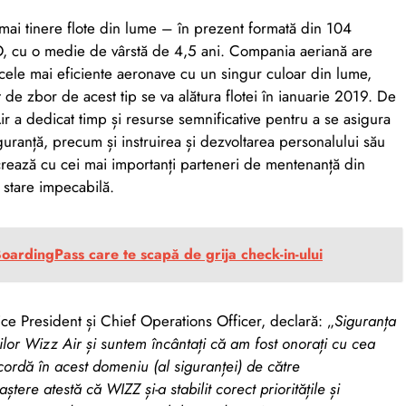
mai tinere flote din lume – în prezent formată din 104
 cu o medie de vârstă de 4,5 ani. Compania aeriană are
ele mai eficiente aeronave cu un singur culoar din lume,
de zbor de acest tip se va alătura flotei în ianuarie 2019. De
r a dedicat timp și resurse semnificative pentru a se asigura
uranță, precum și instruirea și dezvoltarea personalului său
crează cu cei mai importanți parteneri de mentenanță din
o stare impecabilă.
BoardingPass care te scapă de grija check-in-ului
ce President și Chief Operations Officer, declară: „
Siguranța
ților Wizz Air și suntem încântați că am fost onorați cu cea
cordă în acest domeniu (al siguranței) de către
ere atestă că WIZZ și-a stabilit corect prioritățile și