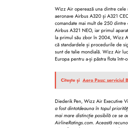
Wizz Air operează una dintre cele 
aeronave Airbus A320 și A321 CEO,
comandate mai mult de 250 dintre c
Airbus A321 NEO, iar primul aparat 
la primul său zbor în 2004, Wizz Ai
că standardele și procedurile de sig
sunt de talie mondială. Wizz Air lu
Europa pentru a-și păstra flota într-
Citește și
Aero Pass: serviciul 
Diederik Pen, Wizz Air Executive Vi
a fost dintotdeauna în topul priorită
mai mare distincție posibilă ce se a
AirlineRatings.com. Această recunoașt