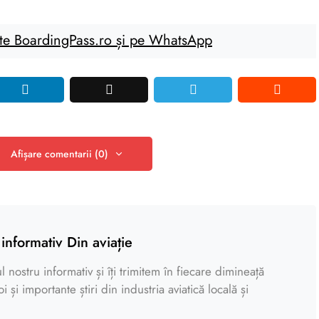
te BoardingPass.ro și pe WhatsApp
Afișare comentarii (0)
informativ Din aviație
 nostru informativ și îți trimitem în fiecare dimineață
 și importante știri din industria aviatică locală și