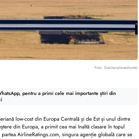
Foto: Dutchairplaneshooter
atsApp, pentru a primi cele mai importante știri din
ci
iană low-cost din Europa Centrală și de Est și unul dintre
eștere din Europa, a primit cea mai înaltă clasare în topul
 partea AirlineRatings.com, singura agenție globală care se