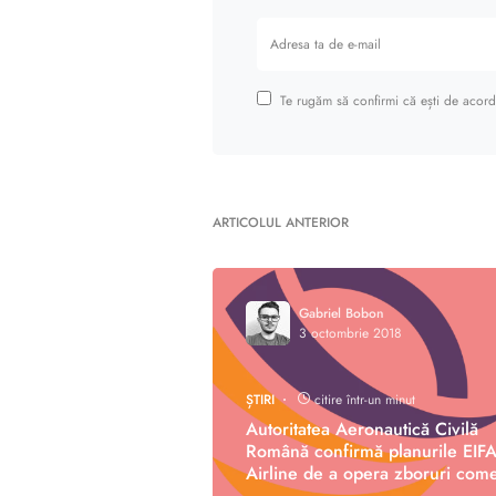
Te rugăm să confirmi că ești de acord 
ARTICOLUL ANTERIOR
Gabriel Bobon
3 octombrie 2018
ȘTIRI
citire într-un minut
Autoritatea Aeronautică Civilă
Română confirmă planurile EIF
Airline de a opera zboruri come