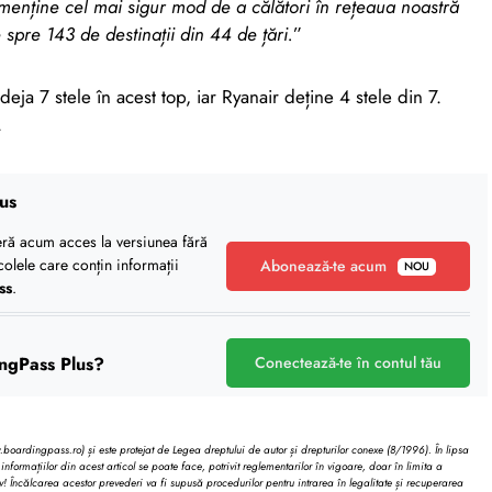
menține cel mai sigur mod de a călători în rețeaua noastră
spre 143 de destinații din 44 de țări.
”
deja 7 stele în acest top, iar Ryanair deține 4 stele din 7.
.
us
eră acum acces la versiunea fără
icolele care conțin informații
Abonează-te acum
NOU
ss
.
ngPass Plus?
Conectează-te în contul tău
oardingpass.ro) și este protejat de Legea dreptului de autor și drepturilor conexe (8/1996). În lipsa
informațiilor din acest articol se poate face, potrivit reglementarilor în vigoare, doar în limita a
v! Încălcarea acestor prevederi va fi supusă procedurilor pentru intrarea în legalitate și recuperarea