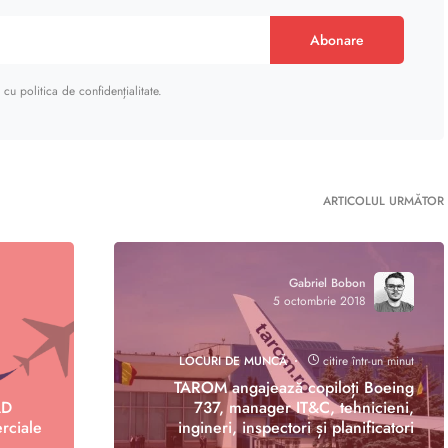
Abonare
cu politica de confidențialitate.
ARTICOLUL URMĂTOR
Gabriel Bobon
5 octombrie 2018
LOCURI DE MUNCĂ
citire într-un minut
TAROM angajează copiloți Boeing
AD
737, manager IT&C, tehnicieni,
rciale
ingineri, inspectori și planificatori