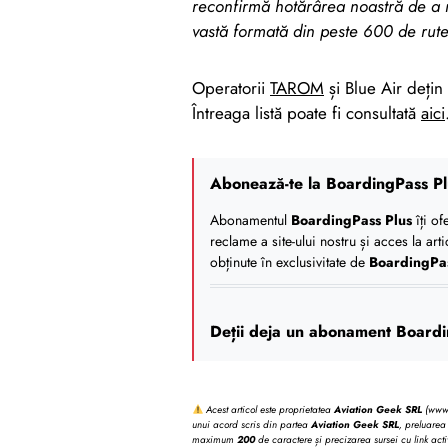
reconfirmă hotărârea noastră de a 
vastă formată din peste 600 de rute 
Operatorii
TAROM
și Blue Air dețin 
Întreaga listă poate fi consultată
aici
Abonează-te la BoardingPass Pl
Abonamentul
BoardingPass Plus
îți of
reclame a site-ului nostru și acces la art
obținute în exclusivitate de
BoardingPa
Deții deja un abonament Boardi
Acest articol este proprietatea
Aviation Geek SRL
(www.b
unui acord scris din partea
Aviation Geek SRL
, preluarea 
maximum
200
de caractere și precizarea sursei cu link acti