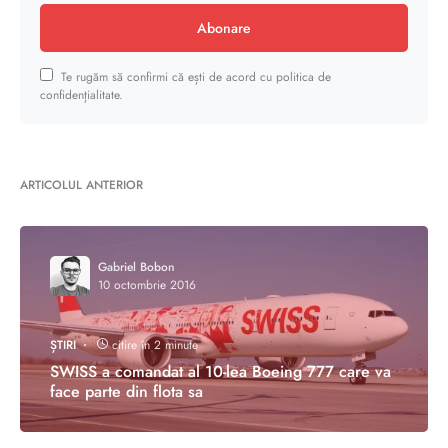
Abonare
Te rugăm să confirmi că ești de acord cu politica de
confidențialitate.
ARTICOLUL ANTERIOR
Gabriel Bobon
10 octombrie 2016
ȘTIRI
citire în 2 minute
SWISS a comandat al 10-lea Boeing 777 care va
face parte din flota sa