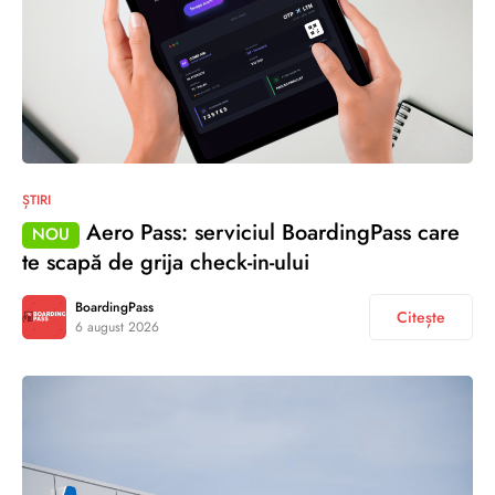
ȘTIRI
Aero Pass: serviciul BoardingPass care
NOU
te scapă de grija check-in-ului
BoardingPass
Citește
6 august 2026