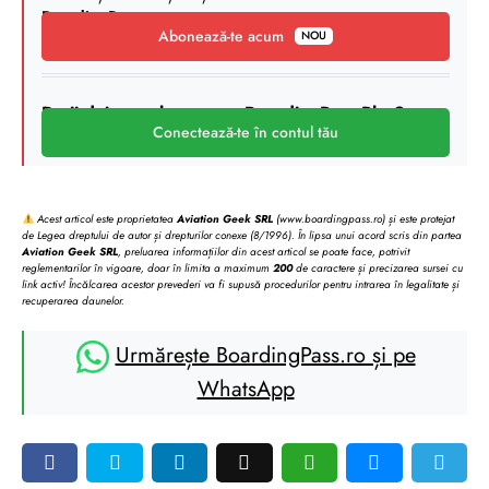
BoardingPass
.
Abonează-te acum
NOU
Deții deja un abonament BoardingPass Plus?
Conectează-te în contul tău
Acest articol este proprietatea
Aviation Geek SRL
(www.boardingpass.ro) și este protejat
de Legea dreptului de autor și drepturilor conexe (8/1996). În lipsa unui acord scris din partea
Aviation Geek SRL
, preluarea informațiilor din acest articol se poate face, potrivit
reglementarilor în vigoare, doar în limita a maximum
200
de caractere și precizarea sursei cu
link activ! Încălcarea acestor prevederi va fi supusă procedurilor pentru intrarea în legalitate și
recuperarea daunelor.
Urmărește BoardingPass.ro și pe
WhatsApp