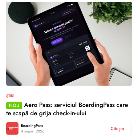
ȘTIRI
Aero Pass: serviciul BoardingPass care
NOU
te scapă de grija check-in-ului
BoardingPass
Citește
4 august 2026