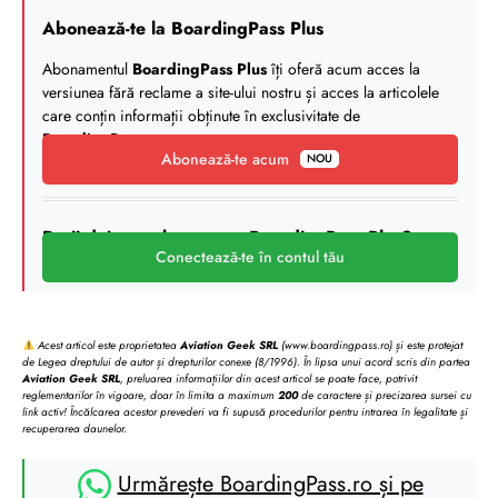
Abonează-te la BoardingPass Plus
Abonamentul
BoardingPass Plus
îți oferă acum acces la
versiunea fără reclame a site-ului nostru și acces la articolele
care conțin informații obținute în exclusivitate de
BoardingPass
.
Abonează-te acum
NOU
Deții deja un abonament BoardingPass Plus?
Conectează-te în contul tău
Acest articol este proprietatea
Aviation Geek SRL
(www.boardingpass.ro) și este protejat
de Legea dreptului de autor și drepturilor conexe (8/1996). În lipsa unui acord scris din partea
Aviation Geek SRL
, preluarea informațiilor din acest articol se poate face, potrivit
reglementarilor în vigoare, doar în limita a maximum
200
de caractere și precizarea sursei cu
link activ! Încălcarea acestor prevederi va fi supusă procedurilor pentru intrarea în legalitate și
recuperarea daunelor.
Urmărește BoardingPass.ro și pe