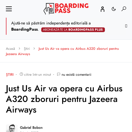
Ajută-ne să păstrăm independența editorială a
BoardingPass
.
ABONEAZĂ-TE LA
BOARDINGPASS PLUS
Acasă
Știri
Just Us Air va opera cu Airbus A320 zboruri pentru
Jazeera Airways
ȘTIRI
citire într-un minut
nu există comentarii
Just Us Air va opera cu Airbus
A320 zboruri pentru Jazeera
Airways
Gabriel Bobon