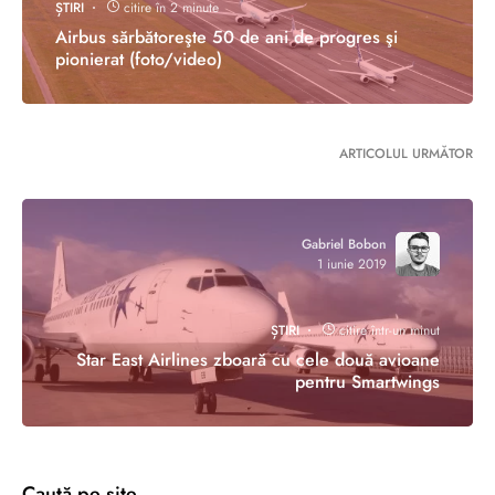
ȘTIRI
citire în 2 minute
Airbus sărbătoreşte 50 de ani de progres şi
pionierat (foto/video)
ARTICOLUL URMĂTOR
Gabriel Bobon
1 iunie 2019
ȘTIRI
citire într-un minut
Star East Airlines zboară cu cele două avioane
pentru Smartwings
Caută pe site