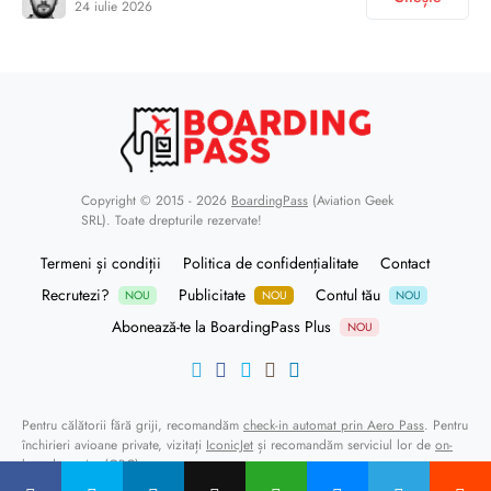
24 iulie 2026
Copyright © 2015 - 2026
BoardingPass
(Aviation Geek
SRL). Toate drepturile rezervate!
Termeni și condiții
Politica de confidențialitate
Contact
Recrutezi?
Publicitate
Contul tău
NOU
NOU
NOU
Abonează-te la BoardingPass Plus
NOU
Pentru călătorii fără griji, recomandăm
check-in automat prin Aero Pass
. Pentru
închirieri avioane private, vizitați
IconicJet
și recomandăm serviciul lor de
on-
board courier (OBC)
.
Alpha Handling
oferă servicii de ground handling și FBO la Bucharest Băneasa