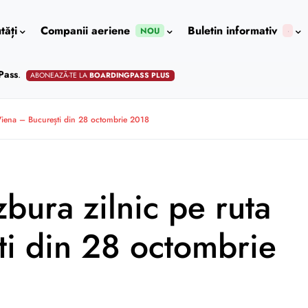
tăți
Companii aeriene
Buletin informativ
NOU
Pass
.
ABONEAZĂ-TE LA
BOARDINGPASS PLUS
Viena – București din 28 octombrie 2018
bura zilnic pe ruta
ti din 28 octombrie