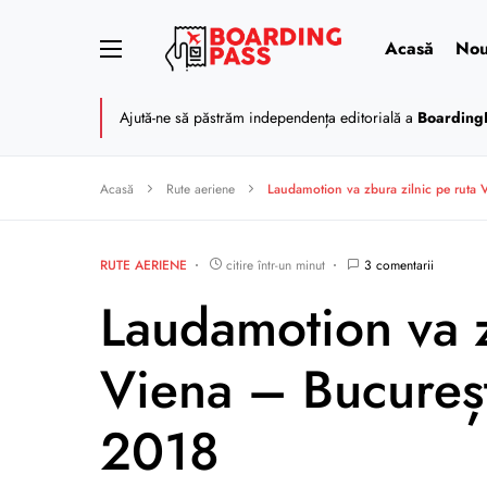
Acasă
Nou
Ajută-ne să păstrăm independența editorială a
Boarding
Acasă
Rute aeriene
Laudamotion va zbura zilnic pe ruta 
RUTE AERIENE
citire într-un minut
3 comentarii
Laudamotion va z
Viena – Bucureș
2018