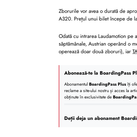
Zborurile vor avea o durată de aprox
A320. Prețul unui bilet începe de 
Odată cu intrarea Laudamotion pe ac
săptămânale, Austrian operând o me
operează doar două zboruri), iar
T
Abonează-te la BoardingPass Pl
Abonamentul
BoardingPass Plus
îți of
reclame a site-ului nostru și acces la art
obținute în exclusivitate de
BoardingPa
Deții deja un abonament Boardi