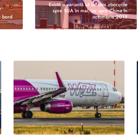
Există o variantă să lansăm zborurile
e
spre SUA în mai, iar spre China în
e bord
octombrie 2019