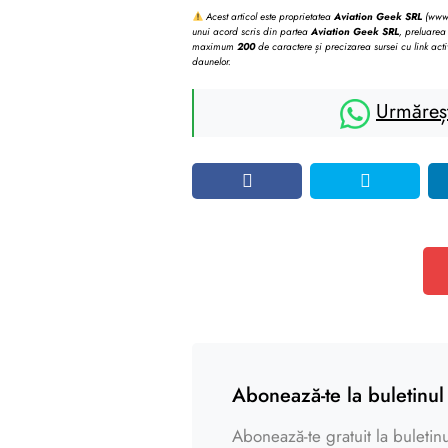
Acest articol este proprietatea
Aviation Geek SRL
(www.b
unui acord scris din partea
Aviation Geek SRL
, preluarea 
maximum
200
de caractere și precizarea sursei cu link acti
daunelor.
Urmăreș
Abonează-te la buletinul 
Abonează-te gratuit la buletinul