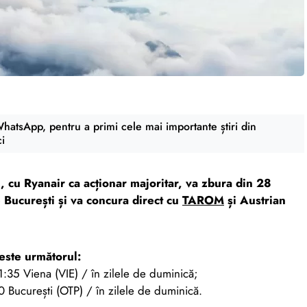
atsApp, pentru a primi cele mai importante știri din
ci
 cu Ryanair ca acționar majoritar, va zbura din 28
 București și va concura direct cu
TAROM
și Austrian
este următorul:
1:35 Viena (VIE) / în zilele de duminică;
 București (OTP) / în zilele de duminică.