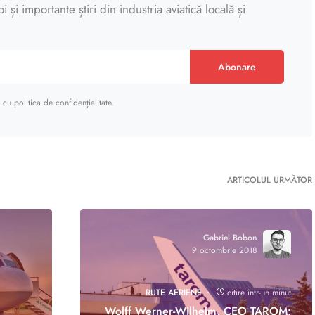
 și importante știri din industria aviatică locală și
Abonare
cu politica de confidențialitate.
ARTICOLUL URMĂTOR
Gabriel Bobon
9 octombrie 2018
RUTE AERIENE
citire într-un minut
Wolff Werner-Wilhelm, CEO TAROM: