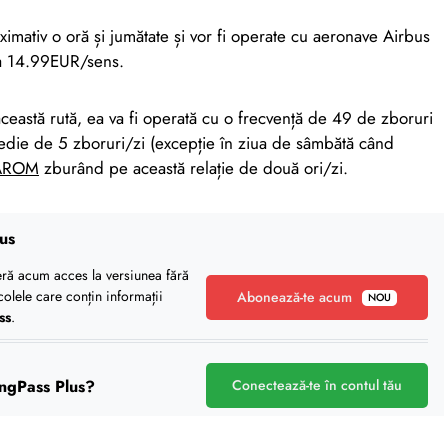
imativ o oră și jumătate și vor fi operate cu aeronave Airbus
la 14.99EUR/sens.
eastă rută, ea va fi operată cu o frecvență de 49 de zboruri
die de 5 zboruri/zi (excepție în ziua de sâmbătă când
AROM
zburând pe această relație de două ori/zi.
us
eră acum acces la versiunea fără
icolele care conțin informații
Abonează-te acum
NOU
ss
.
ngPass Plus?
Conectează-te în contul tău