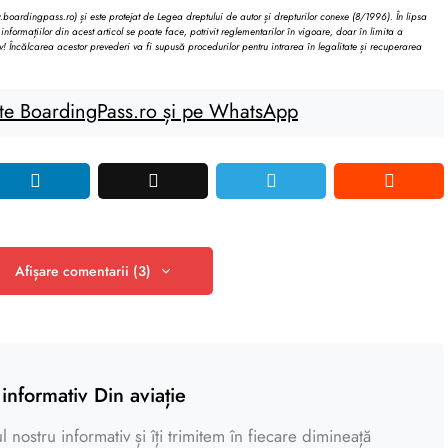
oardingpass.ro) și este protejat de Legea dreptului de autor și drepturilor conexe (8/1996). În lipsa
informațiilor din acest articol se poate face, potrivit reglementarilor în vigoare, doar în limita a
v! Încălcarea acestor prevederi va fi supusă procedurilor pentru intrarea în legalitate și recuperarea
te BoardingPass.ro și pe WhatsApp
Afișare comentarii (3)
informativ Din aviație
 nostru informativ și îți trimitem în fiecare dimineață