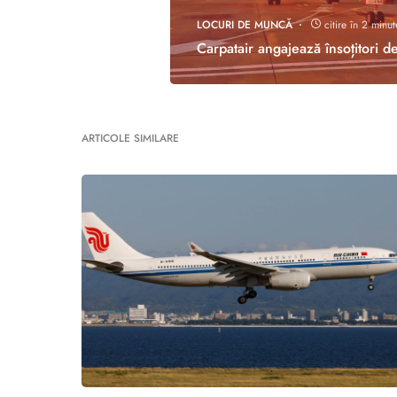
LOCURI DE MUNCĂ
citire în 2 minut
Carpatair angajează însoțitori d
ARTICOLE SIMILARE